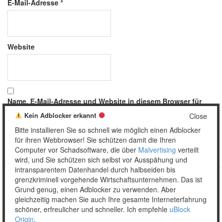
E-Mail-Adresse
*
Website
Name, E-Mail-Adresse und Website in diesem Browser für
meinen nächsten Kommentar speichern.
Kein Adblocker erkannt
Close
Bitte installieren Sie so schnell wie möglich einen Adblocker
für ihren Webbrowser! Sie schützen damit die Ihren
Computer vor Schadsoftware, die über
Malvertising
verteilt
wird, und Sie schützen sich selbst vor Ausspähung und
intransparentem Datenhandel durch halbseiden bis
grenzkriminell vorgehende Wirtschaftsunternehmen. Das ist
Grund genug, einen Adblocker zu verwenden. Aber
Copyright © 2026 Unser täglich Spam.
gleichzeitig machen Sie auch Ihre gesamte Interneterfahrung
Mobile
WordPress Theme by themehall.com
schöner, erfreulicher und schneller. Ich empfehle
uBlock
Origin
.