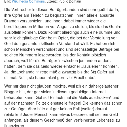
Bild:
Wikimedia Commons
, Lizenz: Public Domain
Die Verbrecher in diesen Betrügerbanden sind sehr geübt darin,
ihre Opfer am Telefon zu bequatschen, ihnen allerlei absurde
Dramen vorzuspielen, und ihnen dabei immer wieder die
bereitliegenden Millionen vor Augen zu stellen, bis sie das Gehirn
auslöffeln können. Dazu kommt allerdings auch eine dumme und
sehr leichtgläubige Gier beim Opfer, die bei der Vorstellung von
Geld den gesamten kritischen Verstand abwirft. Es haben sich
schon Menschen verschuldet und sind sechsstellige Beträge bei
solchen Nummern losgeworden, bis der Kontakt plötzlich
abbrach, weil für die Betrüger inzwischen jemanden anders
hatten, dem sie das Geld wieder einfacher „rausleiern“ konnten.
Ja, die „behandeln“ regelmäßig zwanzig bis dreißig Opfer auf
einmal. Nein, sie haben nicht gern viel Arbeit dabei.
Wer mir das nicht glauben möchte, weil ich ein dahergelaufener
Blogger bin, der gar vieles in diesem geduldigen Internet
behaupten kann: Gut so! Einfach mal die Mails ausdrucken¹ und
auf der nächsten Polizeidienststelle fragen! Die kennen das schon
zur Genüge. Aber bitte auf gar keinen Fall (weiter) darauf
reinfallen! Jeder Mensch kann etwas besseres mit seinem Geld
anfangen, als diesem Geschmeiß den verfeinerten Lebensstil zu
finanzieren.