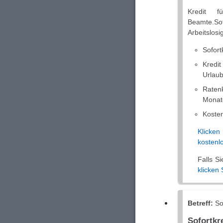
Kredit f
Beamte.Sof
Arbeitslosig
Sofort
Kredi
Urlau
Ratenk
Monat
Kosten
Klicke
kostenlo
Falls S
klicken 
Betreff:
Sof
Sofortk