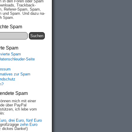
 in den Fo­ren oder Spam
wn­loads, Track­back-
, Re­fe­rer-Spam, Spam,
 und Spam. Und da­zu na­
ich Spam.
chte Spam
rte Spam
ivierte Spam
Datenschleuder-Seite
essum
rmatives zur Spam
ndschutz
m?
endete Spam
können mich mit einer
de über PayPal
rstützen, ich lebe vom
ln:
Euro
,
drei Euro
,
fünf Euro
 großzügige
zehn Euro
z dickes Danke!)