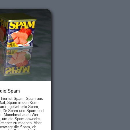
 die Spam
s hier ist Spam. Spam aus
Mail, Spam in den Kom­
aren, ge­twit­ter­te Spam,
 für Spam und Spam und
. Manch­mal auch Wer­
, um die Spam ab­wechs­
­reich­er zu mach­en. Aber
ber­wiegt die Spam, ob