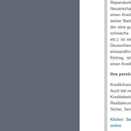
Reparatu
Neuanschaf
einen Kre
seiner Bank
der eine g
schwache B
etc.) ist 
Deutschla
einwandfre
Eintrag, i
einen Kredi
Ihre persö
Kreditchan
Auch bei n
Kreditabwi
Realisieru
Sicher, Ser
Klicken Si
online