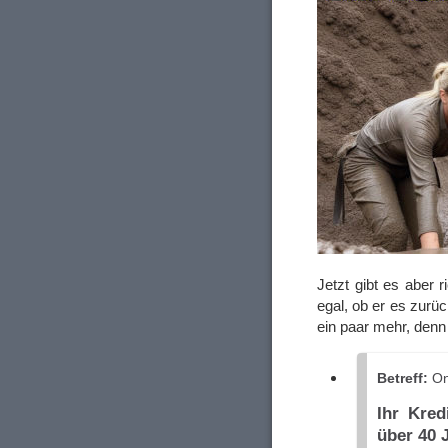
Jetzt gibt es aber r
egal, ob er es zurüc
ein paar mehr, denn
Betreff:
On
Ihr Kred
über 40 