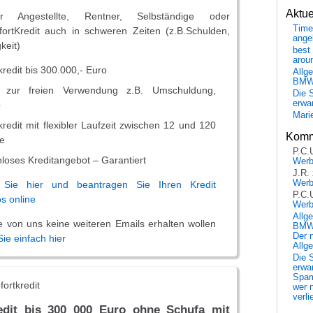
Aktu
ür Angestellte, Rentner, Selbständige oder
Time
ortKredit auch in schweren Zeiten (z.B.Schulden,
ange
keit)
best 
arou
kredit bis 300.000,- Euro
Allg
BM
t zur freien Verwendung z.B. Umschuldung,
Die 
erwar
b
Mari
redit mit flexibler Laufzeit zwischen 12 und 120
Komm
e
P.C.
loses Kreditangebot – Garantiert
Wer
J.R.
Wer
n Sie hier und beantragen Sie Ihren Kredit
P.C.
s online
Wer
Allg
ie von uns keine weiteren Emails erhalten wollen
BMW 
Der 
Sie einfach hier
Allg
Die 
erwar
Spa
ortkredit
wer n
verli
redit bis 300 000 Euro ohne Schufa mit