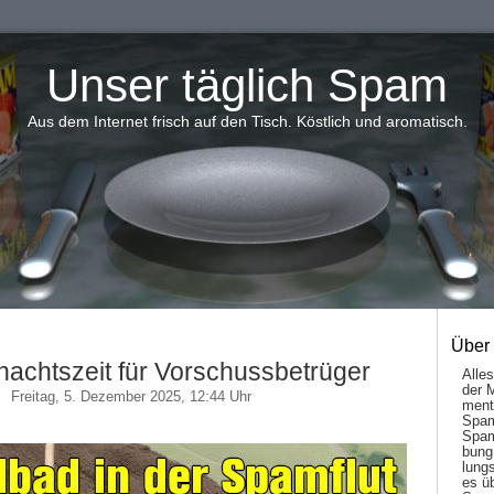
Unser täglich Spam
Aus dem Internet frisch auf den Tisch. Köstlich und aromatisch.
Über
achtszeit für Vorschussbetrüger
Alle
der 
Freitag, 5. Dezember 2025, 12:44 Uhr
men­t
Spam
Spam
bung
lungs
es ü