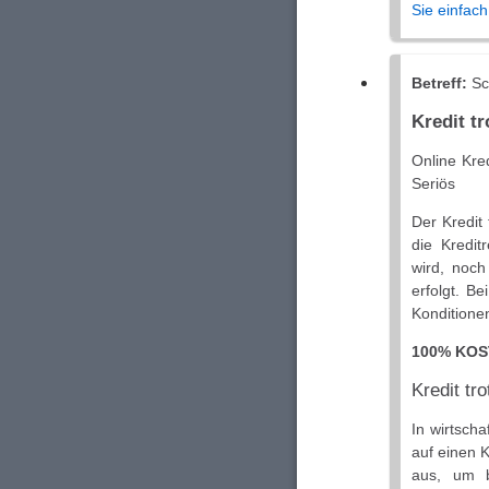
Sie einfach
Betreff:
Sch
Kredit t
Online Kre
Seriös
Der Kredit 
die Kredit
wird, noch
erfolgt. Be
Konditionen
100% KOS
Kredit tr
In wirtsch
auf einen K
aus, um b