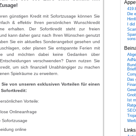
Appet
 Zusage!
419.
Die 
ren günstigen Kredit mit Sofortzusage können Sie
Hirn
infach & effektiv Ihren persönlichen Wunschkredit
I did
ine erhalten. Der Sofortkredit steht zur freien
Scam
Spam
und kann daher ganz nach Ihren Wünschen genutzt
sons
ben Sie ein aktuelles Sonderangebot gesehen und
schlagen, oder planen Sie entspannte Ferien mit
Bein
lie und möchten dabei keine Gedanken über
Abge
AdN
le Entscheidungen verschwenden? Dann nutzen Sie
Bund
kredit, um sich finanziell Unabhängiger zu machen
Brie
genen Spielräume zu erweitern.
Comp
Das 
n Sie von unseren exklusiven Vorteilen für einen
Fina
Gewi
Sofortkredit:
Gnob
Ist 
ersönlichen Vorteile:
Ratge
SEO
lose Onlineanfrage
Troj
e Sofortzusage
Wer
eidung online
Link