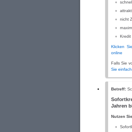
schnel
attrak
nicht
maxima
Kredit
Klicken Si
online
Falls Sie 
Sie einfach
Betreff:
Sch
Sofortk
Jahren b
Nutzen Sie
Sofort