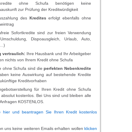
rtkredite ohne Schufa benötigen keine
auskunft zur Prüfung der Kreditwürdigkeit
uszahlung des
Kredites
erfolgt ebenfalls ohne
eintrag
freie Sofortkredite sind zur freien Verwendung
 Umschuldung, Dispoausgleich, Urlaub, Auto,
l…)
 vertraulich:
Ihre Hausbank und Ihr Arbeitgeber
en nichts von Ihrem Kredit ohne Schufa
e ohne Schufa sind die
perfekten Nebenkredite
aben keine Auswirkung auf bestehende Kredite
ukünftige Kreditvorhaben
ngebotserstellung für Ihren Kredit ohne Schufa
t absolut kostenlos. Bei Uns sind und bleiben alle
t Anfragen KOSTENLOS.
e hier und beantragen Sie Ihren Kredit kostenlos
von uns keine weiteren Emails erhalten wollen
klicken