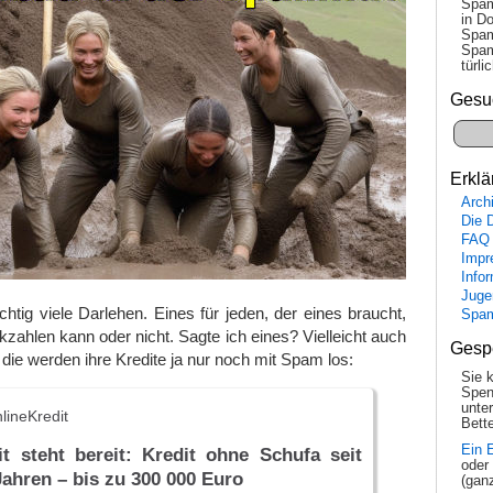
Spam
in Do
Spam
Spam
tür­l
Gesu
Erklä
Arch
Die 
FAQ
Impr
Info
Juge
ichtig viele Darlehen. Eines für jeden, der eines braucht,
Spa
kzahlen kann oder nicht. Sagte ich eines? Vielleicht auch
Gesp
 die werden ihre Kredite ja nur noch mit Spam los:
Sie 
Spen
unte
lineKredit
Bette
Ein 
it steht bereit: Kredit ohne Schufa seit
oder
Jahren – bis zu 300 000 Euro
(gan