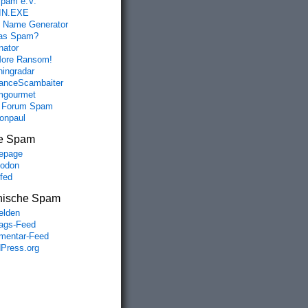
spam e.V.
IN.EXE
 Name Generator
das Spam?
nator
ore Ransom!
hingradar
nceScambaiter
mgourmet
 Forum Spam
fonpaul
e Spam
epage
odon
lfed
nische Spam
lden
rags-Feed
entar-Feed
Press.org