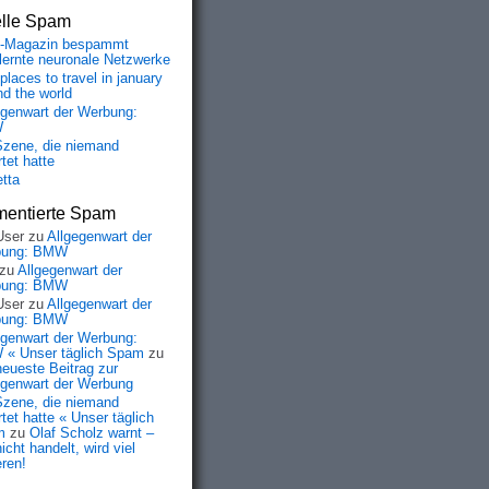
elle Spam
-Magazin bespammt
lernte neuronale Netzwerke
places to travel in january
nd the world
egenwart der Werbung:
W
Szene, die niemand
tet hatte
etta
entierte Spam
User
zu
Allgegenwart der
bung: BMW
zu
Allgegenwart der
bung: BMW
User
zu
Allgegenwart der
bung: BMW
egenwart der Werbung:
« Unser täglich Spam
zu
neueste Beitrag zur
egenwart der Werbung
Szene, die niemand
tet hatte « Unser täglich
m
zu
Olaf Scholz warnt –
icht handelt, wird viel
eren!