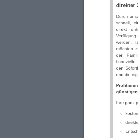
direkter
Durch unse
schnell, e
direkt onl
Verfügung 
werden. Ha
möchten zu
der Fami
finanziel
den Sofort
und die ei
Profitiere
günstigen 
Ihre ganz p
kosten
direkt
Entsch