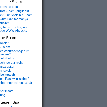
itliche Spam
bitten us.com
erste Spam (englisch)
fick 2.0: Spaß mit Spam
 what i did for Mariya
baiter
, Internetbetrug und
tige WWW Abzocke
ahe Spam
speist
auseam
eswehrfragebogen im
fkasten?
uterbetrug
geht so gar nicht!
nzparasiten
nnspiele
belmatsch
mein Passwort sicher?
ber Internetkriminalität
s
aner-Board
bung
s gegen Spam