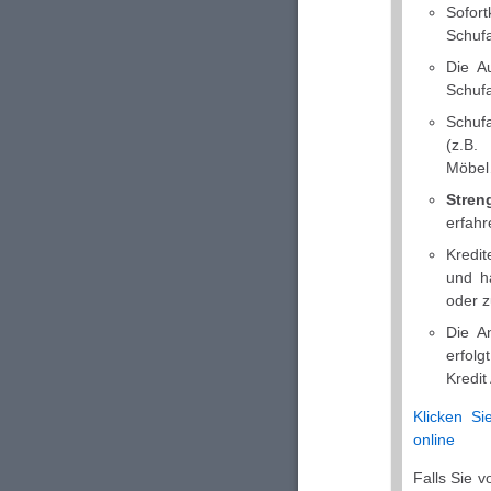
Sofo
Schufa
Die A
Schufa
Schufa
(z.B.
Möbe
Streng
erfahr
Kredit
und h
oder z
Die A
erfolg
Kredi
Klicken Si
online
Falls Sie 