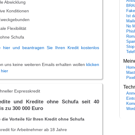
Anti
le Abwicklung
BRA
tive Konditionen
Fake
Ist 
 Zweckgebunden
Maili
No M
le Flexibilität
Phis
Roma
 ohne Schufa
Spa
Stop
e hier und beantragen Sie Ihren Kredit kostenlos
Tele
Mein
von uns keine weiteren Emails erhalten wollen
klicken
Hom
 hier
Mast
Pixe
Tech
neller Expresskredit
Anme
Eint
redite und Kredite ohne Schufa seit 40
Komm
is zu 300 000 Euro
Word
 die Vorteile für Ihren Kredit ohne Schufa
kredit für Arbeitnehmer ab 18 Jahre