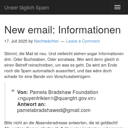
Unser täglich Spam
TOG
NAVI
New email: Informationen
17. Juli 2025
by
Nachtwächter
Leave a Comment
Stimmt, die Mail ist neu. Und vielleicht stehen sogar Informationen
drin. Oder Buchstaben. Oder sonstwas. Wer wird denn gleich in
einen Betreff reinschreiben, um was es geht. Da wird am Ende
noch die Spam automatisch aussortiert, und das wäre doch
schade für eine Bande von Vorschussbetrügern.
Von:
Pamela Bradshaw Foundation
<nguyentrikien1@quangtri.gov.vn>
Antwort an:
pamelabradshawed@gmail.com
Bitte nicht an die Absenderadresse antworten, die ist gefälscht!