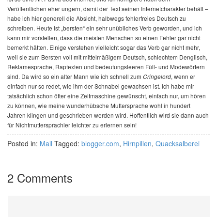
Veröffentlichen eher ungern, damit der Text seinen Internetcharakter behält –
habe ich hier generell die Absicht, halbwegs fehlerfreies Deutsch zu
schreiben. Heute ist „bersten“ ein sehr unübliches Verb geworden, und ich
kann mir vorstellen, dass die meisten Menschen so einen Fehler gar nicht
bemerkt hätten. Einige verstehen vielleicht sogar das Verb gar nicht mehr,
weil sie zum Bersten voll mit mittelmäßigem Deutsch, schlechtem Denglisch,
Reklamesprache, Raptexten und bedeutungsleeren Füll- und Modewörtern
sind. Da wird so ein alter Mann wie ich schnell zum
, wenn er
Cringelord
einfach nur so redet, wie ihm der Schnabel gewachsen ist. Ich habe mir
tatsächlich schon öfter eine Zeitmaschine gewünscht, einfach nur, um hören
zu können, wie meine wunderhübsche Muttersprache wohl in hundert
Jahren klingen und geschrieben werden wird. Hoffentlich wird sie dann auch
für Nichtmuttersprachler leichter zu erlernen sein!
Posted in:
Mail
Tagged:
blogger.com
,
Hirnpillen
,
Quacksalberei
2 Comments