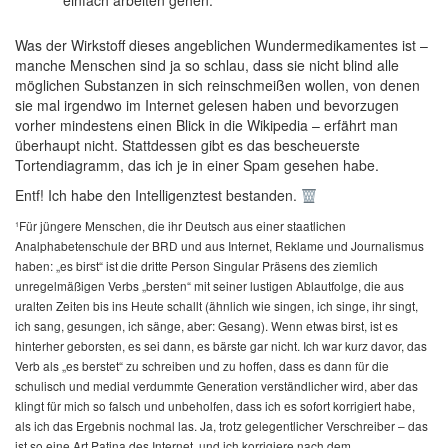
einfach arbeiten gehen.
Was der Wirkstoff dieses angeblichen Wundermedikamentes ist –
manche Menschen sind ja so schlau, dass sie nicht blind alle
möglichen Substanzen in sich reinschmeißen wollen, von denen
sie mal irgendwo im Internet gelesen haben und bevorzugen
vorher mindestens einen Blick in die Wikipedia – erfährt man
überhaupt nicht. Stattdessen gibt es das bescheuerste
Tortendiagramm, das ich je in einer Spam gesehen habe.
Entf! Ich habe den Intelligenztest bestanden.
¹Für jüngere Menschen, die ihr Deutsch aus einer staatlichen
Analphabetenschule der BRD und aus Internet, Reklame und Journalismus
haben: „es birst“ ist die dritte Person Singular Präsens des ziemlich
unregelmäßigen Verbs „bersten“ mit seiner lustigen Ablautfolge, die aus
uralten Zeiten bis ins Heute schallt (ähnlich wie singen, ich singe, ihr singt,
ich sang, gesungen, ich sänge, aber: Gesang). Wenn etwas birst, ist es
hinterher geborsten, es sei dann, es bärste gar nicht. Ich war kurz davor, das
Verb als „es berstet“ zu schreiben und zu hoffen, dass es dann für die
schulisch und medial verdummte Generation verständlicher wird, aber das
klingt für mich so falsch und unbeholfen, dass ich es sofort korrigiert habe,
als ich das Ergebnis nochmal las. Ja, trotz gelegentlicher Verschreiber – das
ist so eine Art Patina des Internet, und ich korrigiere nach dem