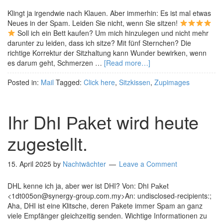
Klingt ja irgendwie nach Klauen. Aber immerhin: Es ist mal etwas
Neues in der Spam. Leiden Sie nicht, wenn Sie sitzen!
Soll ich ein Bett kaufen? Um mich hinzulegen und nicht mehr
darunter zu leiden, dass ich sitze? Mit fünf Sternchen? Die
richtige Korrektur der Sitzhaltung kann Wunder bewirken, wenn
es darum geht, Schmerzen …
[Read more…]
Posted in:
Mail
Tagged:
Click here
,
Sitzkissen
,
Zupimages
Ihr DhІ Раkеt wird heute
zugestellt.
15. April 2025
by
Nachtwächter
Leave a Comment
DHL kenne ich ja, aber wer ist DHI? Von: DhІ Раkеt
<1dt005on@synergy-group.com.my>An: undisclosed-recipients:;
Aha, DHI ist eine Klitsche, deren Pakete immer Spam an ganz
viele Empfänger gleichzeitig senden. Wichtige Informationen zu