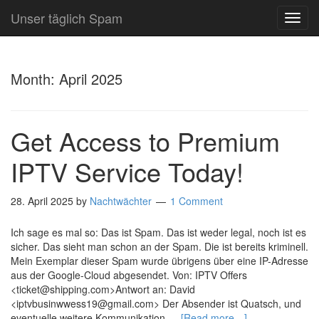
Unser täglich Spam
TOG
NAVI
Month:
April 2025
Get Access to Premium
IPTV Service Today!
28. April 2025
by
Nachtwächter
1 Comment
Ich sage es mal so: Das ist Spam. Das ist weder legal, noch ist es
sicher. Das sieht man schon an der Spam. Die ist bereits kriminell.
Mein Exemplar dieser Spam wurde übrigens über eine IP-Adresse
aus der Google-Cloud abgesendet. Von: IPTV Offers
<ticket@shipping.com>Antwort an: David
<iptvbusinwwess19@gmail.com> Der Absender ist Quatsch, und
eventuelle weitere Kommunikation …
[Read more…]