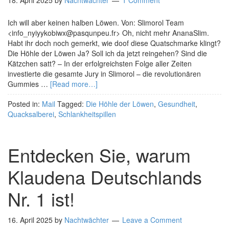
18. April 2025
by
Nachtwächter
1 Comment
Ich will aber keinen halben Löwen. Von: Slimorol Team
<info_nyiyykobiwx@pasqunpeu.fr> Oh, nicht mehr AnanaSlim.
Habt ihr doch noch gemerkt, wie doof diese Quatschmarke klingt?
Die Höhle der Löwen Ja? Soll ich da jetzt reingehen? Sind die
Kätzchen satt? – In der erfolgreichsten Folge aller Zeiten
investierte die gesamte Jury in Slimorol – die revolutionären
Gummies …
[Read more…]
Posted in:
Mail
Tagged:
Die Höhle der Löwen
,
Gesundheit
,
Quacksalberei
,
Schlankheitspillen
Entdecken Sie, warum
Klaudena Deutschlands
Nr. 1 ist!
16. April 2025
by
Nachtwächter
Leave a Comment