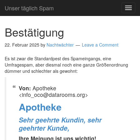
Unser täglich Spam
TOG
NAVI
Bestätigung
22. Februar 2025
by
Nachtwächter
Leave a Comment
Es ist zwar die Standardpest des Spameingangs, eine
Umfragespam, aber diesmal noch eine ganze Größenordnung
dümmer und schlechter als gewohnt:
Von:
Apotheke
<info_oco@datarooms.org>
Apotheke
Sehr geehrte Kundin, sehr
geehrter Kunde,
Ihre Meinung ist uns wichtig!