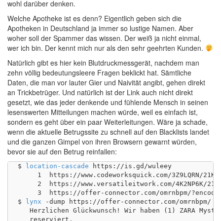
wohl darüber denken.
Welche Apotheke ist es denn? Eigentlich geben sich die
Apotheken in Deutschland ja immer so lustige Namen. Aber
woher soll der Spammer das wissen. Der weiß ja nicht einmal,
wer ich bin. Der kennt mich nur als den sehr geehrten Kunden.
Natürlich gibt es hier kein Blutdruckmessgerät, nachdem man
zehn völlig bedeutungsleere Fragen beklickt hat. Sämtliche
Daten, die man vor lauter Gier und Naivität angibt, gehen direkt
an Trickbetrüger. Und natürlich ist der Link auch nicht direkt
gesetzt, wie das jeder denkende und fühlende Mensch in seinen
lesenswerten Mitteilungen machen würde, weil es einfach ist,
sondern es geht über ein paar Weiterleitungen. Wäre ja schade,
wenn die aktuelle Betrugssite zu schnell auf den Blacklists landet
und die ganzen Gimpel von ihren Browsern gewarnt würden,
bevor sie auf den Betrug reinfallen:
$ 
location-cascade
 https://is.gd/wuleey

     1	https://www.codeworksquick.com/3Z9LQRN/21KCPQ33/

     2	https://www.versatileitwork.com/4K2NP6K/21K4RBD2/?sub1=1835&sub2=8ebbcb3325474506b3afe129ef58bc5c

     3	https://offer-connector.com/omrnbpm/?encoded_value=2XTWHL1&sub1=1835&sub2=8ebbcb3325474506b3afe129ef58bc5c

$ 
lynx
 -dump https://offer-connector.com/omrnbpm/ |
   Herzlichen Glückwunsch! Wir haben (1) ZARA Myster
   reserviert.
