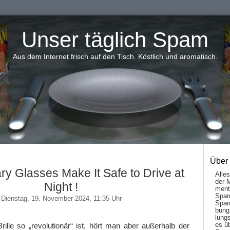
Unser täglich Spam
Aus dem Internet frisch auf den Tisch. Köstlich und aromatisch.
Über
ry Glasses Make It Safe to Drive at
Alle
der 
Night !
men­t
Spam
Dienstag, 19. November 2024, 11:35 Uhr
Spam
bung
lungs
es ü
rille so „revolutionär“ ist, hört man aber außerhalb der