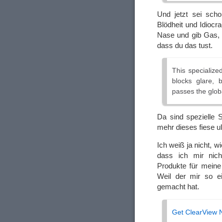
Und jetzt sei sch
Blödheit und Idiocr
Nase und gib Gas, 
dass du das tust.
This specialize
blocks glare, 
passes the global
Da sind spezielle S
mehr dieses fiese ult
Ich weiß ja nicht, 
dass ich mir nich
Produkte für meine
Weil der mir so e
gemacht hat.
Get ClearView