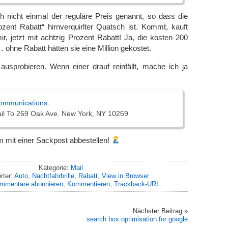
h nicht einmal der reguläre Preis genannt, so dass die
zent Rabatt“ hirnverquirlter Quatsch ist. Kommt, kauft
ir, jetzt mit achtzig Prozent Rabatt! Ja, die kosten 200
 ohne Rabatt hätten sie eine Million gekostet.
ausprobieren. Wenn einer drauf reinfällt, mache ich ja
communications
:
ail To 269 Oak Ave. New York, NY 10269
 mit einer Sackpost abbestellen!
Kategorie:
Mail
rter:
Auto
,
Nachtfahrbrille
,
Rabatt
,
View in Browser
mmentare abonnieren
;
Kommentieren
;
Trackback-URI
Nächster Beitrag »
search box optimisation for google