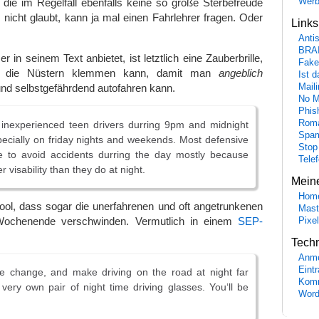
Wer
 die im Regelfall ebenfalls keine so große Sterbefreude
nicht glaubt, kann ja mal einen Fahrlehrer fragen. Oder
Link
Anti
BRA
in seinem Text anbietet, ist letztlich eine Zauberbrille,
Fake
f die Nüstern klemmen kann, damit man
angeblich
Ist 
Maili
nd selbstgefährdend autofahren kann.
No M
Phis
Roma
inexperienced teen drivers durring 9pm and midnight
Spa
ecially on friday nights and weekends. Most defensive
Stop
le to avoid accidents durring the day mostly because
Tele
r visability than they do at night.
Mein
Hom
 cool, dass sogar die unerfahrenen und oft angetrunkenen
Mast
Wochenende verschwinden. Vermutlich in einem
SEP-
Pixe
Tech
Anme
Eint
he change, and make driving on the road at night far
Komm
 very own pair of night time driving glasses. You‘ll be
Word