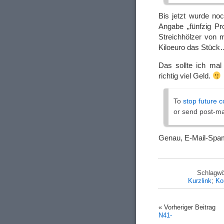
Bis jetzt wurde noc
Angabe „fünfzig Pro
Streichhölzer von m
Kiloeuro das Stück…
Das sollte ich mal 
richtig viel Geld.
To
stop future 
or send post-m
Genau, E-Mail-Spam
Schlagwö
Kurzlink
;
Ko
« Vorheriger Beitrag
N41-