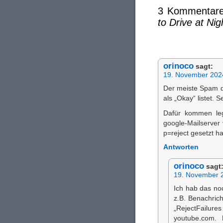
3 Kommentare
to Drive at Nig
orinoco
sagt:
19. November 202
Der meiste Spam d
als „Okay“ listet.
Dafür kommen leg
google-Mailserver
p=reject gesetzt h
Antworten
orinoco
sagt
19. November 
Ich hab das no
z.B. Benachri
„RejectFailur
youtube.com. 