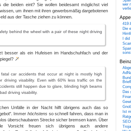
Spa
ie beiden eint? Sie wollen beidesamt möglichst viel
wer n
verli
wissen, um ihnen mit ihren gewerbsmäßig dargebotenen
eld aus der Tasche ziehen zu können.
Appet
419.
Die 
afety behind the wheel with a pair of these night driving
Hirn
I did
Scam
Spam
tzt besser als ein Hufeisen im Handschuhfach und der
sons
piegel?
Bein
Abge
AdN
atal car accidents that occur at night is mostly high
Bund
 driving visability. Even with 60% less traffic on the
Brie
accidents still happen due to glare, blinding high beams
Comp
Das 
bad driving visability.
Fina
Gewi
Gnob
chen Unfälle in der Nacht hilft übrigens auch das so
Ist 
rgebot“. Immer
höchstens
so schnell fahren, dass man in
Ratge
emlos überschaubaren Strecke sicher bremsen kann. Über
SEO
nde Vorsicht freuen sich übrigens auch andere
Troj