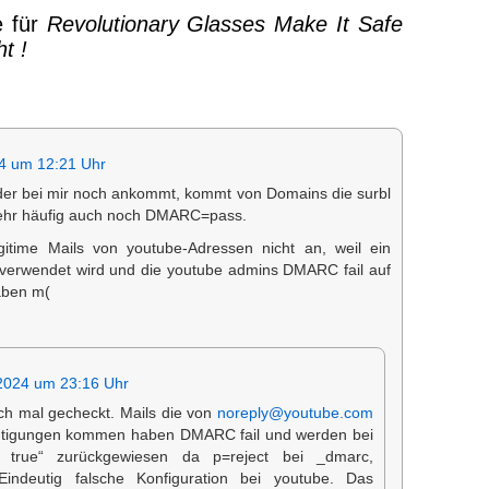
 für
Revolutionary Glasses Make It Safe
ht !
4 um 12:21 Uhr
er bei mir noch ankommt, kommt von Domains die surbl
 Sehr häufig auch noch DMARC=pass.
itime Mails von youtube-Adressen nicht an, weil ein
 verwendet wird und die youtube admins DMARC fail auf
aben m(
:
2024 um 23:16 Uhr
ch mal gecheckt. Mails die von
noreply@youtube.com
chtigungen kommen haben DMARC fail und werden bei
es true“ zurückgewiesen da p=reject bei _dmarc,
Eindeutig falsche Konfiguration bei youtube. Das