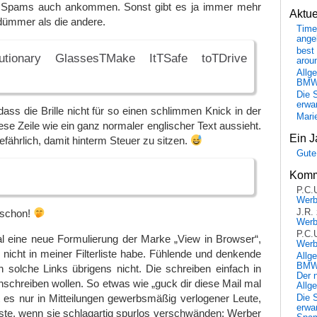
re Spams auch ankommen. Sonst gibt es ja immer mehr
Aktu
 dümmer als die andere.
Time
ange
best 
lutionary GlassesTMake ItTSafe toTDrive
arou
Allg
BM
Die 
erwar
 dass die Brille nicht für so einen schlimmen Knick in der
Mari
ese Zeile wie ein ganz normaler englischer Text aussieht.
Ein J
efährlich, damit hinterm Steuer zu sitzen.
Gute
Komm
P.C.
Wer
 schon!
J.R.
Wer
P.C.
al eine neue Formulierung der Marke „
View in Browser
“,
Wer
h nicht in meiner Filterliste habe. Fühlende und denkende
Allg
BMW 
solche Links übrigens nicht. Die schreiben einfach in
Der 
inschreiben wollen. So etwas wie „guck dir diese Mail mal
Allg
 es nur in Mitteilungen gewerbsmäßig verlogener Leute,
Die 
erwar
ste, wenn sie schlagartig spurlos verschwänden: Werber