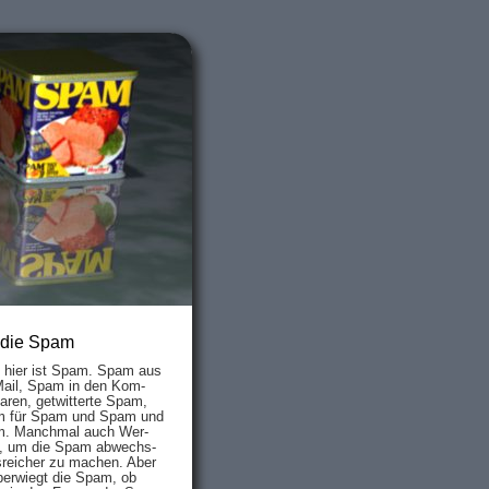
 die Spam
s hier ist Spam. Spam aus
Mail, Spam in den Kom­
aren, ge­twit­ter­te Spam,
 für Spam und Spam und
. Manch­mal auch Wer­
, um die Spam ab­wechs­
­reich­er zu mach­en. Aber
ber­wiegt die Spam, ob