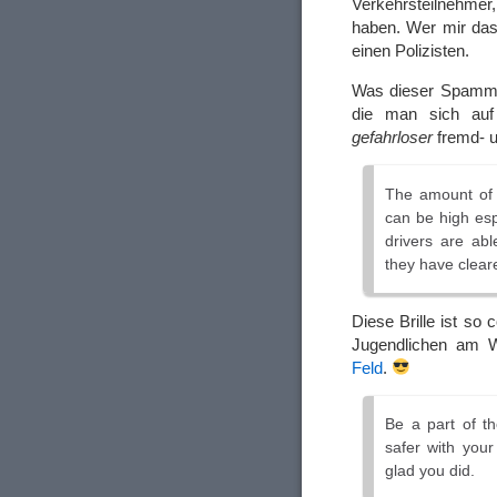
Verkehrsteilnehmer,
haben. Wer mir das 
einen Polizisten.
Was dieser Spammer 
die man sich au
gefahrloser
fremd- u
The amount of 
can be high esp
drivers are ab
they have cleare
Diese Brille ist so
Jugendlichen am 
Feld
.
Be a part of t
safer with your
glad you did.