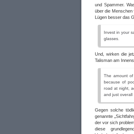
und Spammer. Was d
über die Menschen 
Lügen besser das G
Invest in your s
glasses.
Und, wirken die je
Talisman am Innens
The amount of f
because of poor
road at night, 
and just overall 
Gegen solche tödli
genannte „Sichtfah
der vor sich probl
diese grundlege