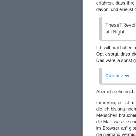
erfahren, dass ih
davon, und eine ist
TheseTRevo
atTNight
Ich will mal hoffen,
Optik sorgt, dass di
Das wäre ja sonst g
Click to view
Aber ich sehe doch
Immerhin, es ist m
die ich bislang noc
Menschen brauchen 
die Mail, was sie re
im Browser an“ gibt
die niemand vermis