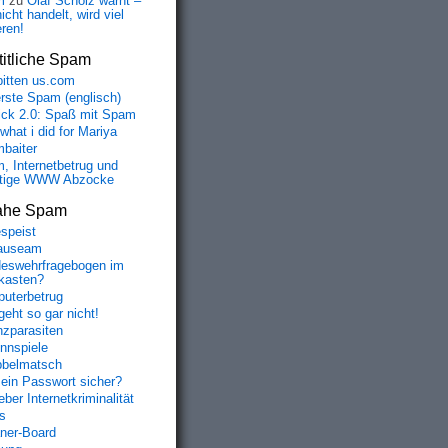
m
zu
Olaf Scholz warnt –
icht handelt, wird viel
eren!
itliche Spam
bitten us.com
erste Spam (englisch)
fick 2.0: Spaß mit Spam
 what i did for Mariya
baiter
, Internetbetrug und
tige WWW Abzocke
ahe Spam
speist
auseam
eswehrfragebogen im
fkasten?
uterbetrug
geht so gar nicht!
nzparasiten
nnspiele
belmatsch
mein Passwort sicher?
ber Internetkriminalität
s
aner-Board