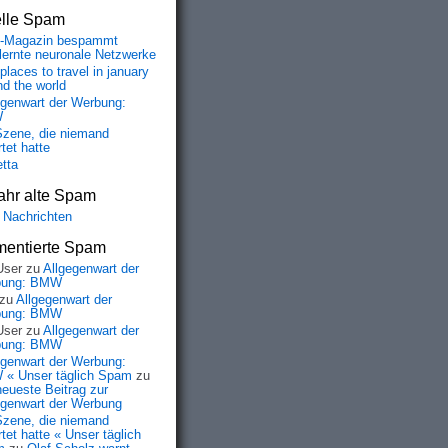
elle Spam
-Magazin bespammt
lernte neuronale Netzwerke
places to travel in january
nd the world
egenwart der Werbung:
W
Szene, die niemand
tet hatte
etta
ahr alte Spam
 Nachrichten
entierte Spam
User
zu
Allgegenwart der
bung: BMW
zu
Allgegenwart der
bung: BMW
User
zu
Allgegenwart der
bung: BMW
egenwart der Werbung:
« Unser täglich Spam
zu
neueste Beitrag zur
egenwart der Werbung
Szene, die niemand
tet hatte « Unser täglich