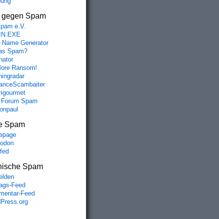
bung
s gegen Spam
spam e.V.
IN.EXE
 Name Generator
das Spam?
nator
ore Ransom!
hingradar
nceScambaiter
mgourmet
 Forum Spam
fonpaul
e Spam
epage
odon
lfed
nische Spam
lden
rags-Feed
entar-Feed
Press.org