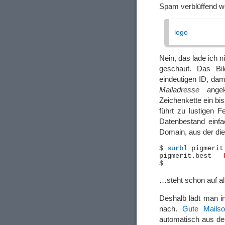
Spam verblüffend w
logo
Nein, das lade ich 
geschaut. Das Bil
eindeutigen ID, da
Mailadresse
angek
Zeichenkette ein bis
führt zu lustigen 
Datenbestand einfa
Domain, aus der di
$ 
surbl
 pigmerit.
pigmerit.best	
…steht schon auf a
Deshalb lädt man i
nach.
Gute Mailso
automatisch aus de