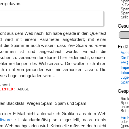
Spam
enig davon.
in Do
Spam
Spam
tür­l
Gesu
nicht aus dem Web nach. Ich habe gerade in den Quelltext
d wird mit einem Parameter angefordert; mit einer
mit die Spammer auch wissen, dass
ihre Spam an meine
Erklä
ommen ist und angeschaut wurde. Einfach die
Arch
schen zu verändern funktioniert hier leider nicht, sondern
Die 
FAQ
Fehlermeldungen des Webservers. Die wollen sich ihren
Impr
ch nicht von jemanden wie mir verhunzen lassen. Die
Info
eses Logo nachgeladen wird…
Juge
Spa
best

LISTED:
 ABUSE

Gesp
Sie 
Spen
llen Blacklists. Wegen Spam, Spam und Spam.
unte
Bette
n einer E-Mail nicht automatisch Grafiken aus dem Web
Ein 
ftware
ist standardmäßig so eingestellt, dass nichts
oder
m Web nachgeladen wird. Kriminelle müssen doch nicht
(gan