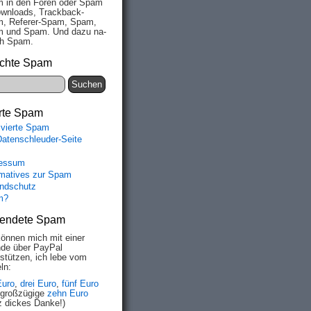
 in den Fo­ren oder Spam
wn­loads, Track­back-
, Re­fe­rer-Spam, Spam,
 und Spam. Und da­zu na­
ich Spam.
chte Spam
rte Spam
ivierte Spam
Datenschleuder-Seite
essum
rmatives zur Spam
ndschutz
m?
endete Spam
können mich mit einer
de über PayPal
rstützen, ich lebe vom
ln:
Euro
,
drei Euro
,
fünf Euro
 großzügige
zehn Euro
z dickes Danke!)