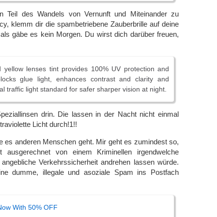
on Teil des Wandels von Vernunft und Miteinander zu
acy, klemm dir die spambetriebene Zauberbrille auf deine
als gäbe es kein Morgen. Du wirst dich darüber freuen,
d yellow lenses tint provides 100% UV protection and
blocks glue light, enhances contrast and clarity and
 traffic light standard for safer sharper vision at night.
peziallinsen drin. Die lassen in der Nacht nicht einmal
raviolette Licht durch!1!!
wie es anderen Menschen geht. Mir geht es zumindest so,
t ausgerechnet von einem Kriminellen irgendwelche
 angebliche Verkehrssicherheit andrehen lassen würde.
ine dumme, illegale und asoziale Spam ins Postfach
 Now With 50% OFF