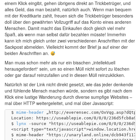
einem Klick eingibt, gehen übrigens direkt an Trickbetrüger, und
alles Geld, das man bezahlt, natürlich auch. Wenn man bequem
mit der Kreditkarte zahlt, freuen sich die Trickbetrüger besonders
doll über den gewährten Vollzugriff auf das Konto eines anderen
Menschen. Damit macht das Einkaufen doch gleich viel mehr
Spaß, als wenn man selbst dafür bezahlen müsste! Immerhin
kann ich mich gleich unter zwei verschiedenen Anschriften mit der
Sackpost abmelden. Vielleicht kommt der Brief ja auf einer der
beiden Anschriften an.
Man muss schon mehr als nur ein bisschen „intellektuell
herausgefordert“ sein, um so einen Müll nicht sofort zu löschen
oder gar darauf reinzufallen und in diesen Müll reinzuklicken.
Natürlich ist der Link nicht direkt gesetzt, wie das jeder denkende
und fühlende Mensch machen würde, sondern es gibt nach dem
Klick eine lustige Wanderung durch diverse sumpfige Websites –
mal über HTTP weitergeleitet, und mal über Javascript:
$ 
mime-header
 „http://everensec.com/OxVqg.asp?dQtpJ
Location: https://useablepie.com/0/0/0/236d5fcb8a9e
$ 
lynx
 -source "https://useablepie.com/0/0/0/236d5f
<script type="text/javascript">window.location.href
$ mime-header "https://unaryland.online/dcb943f1175