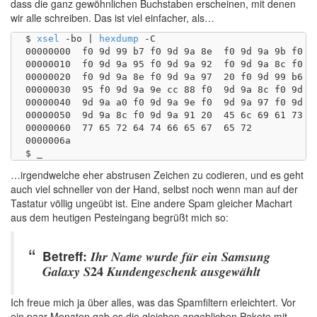
dass die ganz gewöhnlichen Buchstaben erscheinen, mit denen
wir alle schreiben. Das ist viel einfacher, als…
$ 
xsel
 -bo | 
hexdump
 -C

00000000  f0 9d 99 b7 f0 9d 9a 8e  f0 9d 9a 9b f0 9d
00000010  f0 9d 9a 95 f0 9d 9a 92  f0 9d 9a 8c f0 9d
00000020  f0 9d 9a 8e f0 9d 9a 97  20 f0 9d 99 b6 f0
00000030  95 f0 9d 9a 9e cc 88 f0  9d 9a 8c f0 9d 9a
00000040  9d 9a a0 f0 9d 9a 9e f0  9d 9a 97 f0 9d 9a
00000050  9d 9a 8c f0 9d 9a 91 20  45 6c 69 61 73 73
00000060  77 65 72 64 74 66 65 67  65 72            
0000006a

…irgendwelche eher abstrusen Zeichen zu codieren, und es geht
auch viel schneller von der Hand, selbst noch wenn man auf der
Tastatur völlig ungeübt ist. Eine andere Spam gleicher Machart
aus dem heutigen Pesteingang begrüßt mich so:
Betreff:
𝑰𝒉𝒓 𝑵𝒂𝒎𝒆 𝒘𝒖𝒓𝒅𝒆 𝒇𝒖̈𝒓 𝒆𝒊𝒏 𝑺𝒂𝒎𝒔𝒖𝒏𝒈
𝑮𝒂𝒍𝒂𝒙𝒚 𝑺𝟐𝟒 𝑲𝒖𝒏𝒅𝒆𝒏𝒈𝒆𝒔𝒄𝒉𝒆𝒏𝒌 𝒂𝒖𝒔𝒈𝒆𝒘𝒂̈𝒉𝒍𝒕
Ich freue mich ja über alles, was das Spamfiltern erleichtert. Vor
ein paar Monaten gab es die gleichen angeblichen Pakete mit