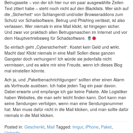
Betrugsseite – von der ich hier nur ein paar ausgewählte Zeilen
Text zitiert habe – steht noch nicht auf den Blacklists. Wer sich auf
die „Sicherheit“ von Schlangenöl und/oder Browseraddons zum
Schutz vor Schadsoftware, Betrug und Phishing verlässt, ist also
verlassen. Wer
niemals
in eine Mail klickt, ist hingegen sicher.
Und zwar vor praktisch allen Betrugsmaschen im Internet und vor
dem Hauptvertriebsweg für Schadsoftware.
So einfach geht „Cybersicherheit“. Kostet kein Geld und wirkt.
Macht das! Klickt niemals in eine Mail! Sollen diese ganzen
Gangster doch verhungern! Ich würde sie jedenfalls nicht
vermissen, und es wäre mir eine Freude, wenn ich dieses Blog
mal einstellen könnte.
Ach ja, und „Paketbenachrichtigungen“ sollten eher einen Alarm
als Vorfreude auslösen. Ich habe jeden Tag ein paar davon.
Dabei erwarte und empfange ich gar keine Pakete. Alle Logistiker
haben Websites, die man sehr leicht finden kann. Dort kann man
seine Sendungen verfolgen, wenn man eine Sendungsnummer
hat. Man muss dafür nicht in die Mail klicken, und man sollte dafür
niemals in die Mail klicken.
Posted in:
Geschenkt
,
Mail
Tagged:
Imgur
,
iPhone
,
Paket
,
Unicode