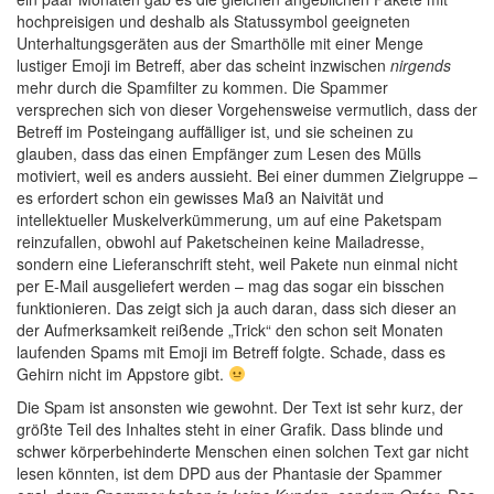
hochpreisigen und deshalb als Statussymbol geeigneten
Unterhaltungsgeräten aus der Smarthölle mit einer Menge
lustiger Emoji im Betreff, aber das scheint inzwischen
nirgends
mehr durch die Spamfilter zu kommen. Die Spammer
versprechen sich von dieser Vorgehensweise vermutlich, dass der
Betreff im Posteingang auffälliger ist, und sie scheinen zu
glauben, dass das einen Empfänger zum Lesen des Mülls
motiviert, weil es anders aussieht. Bei einer dummen Zielgruppe –
es erfordert schon ein gewisses Maß an Naivität und
intellektueller Muskelverkümmerung, um auf eine Paketspam
reinzufallen, obwohl auf Paketscheinen keine Mailadresse,
sondern eine Lieferanschrift steht, weil Pakete nun einmal nicht
per E-Mail ausgeliefert werden – mag das sogar ein bisschen
funktionieren. Das zeigt sich ja auch daran, dass sich dieser an
der Aufmerksamkeit reißende „Trick“ den schon seit Monaten
laufenden Spams mit Emoji im Betreff folgte. Schade, dass es
Gehirn nicht im Appstore gibt.
Die Spam ist ansonsten wie gewohnt. Der Text ist sehr kurz, der
größte Teil des Inhaltes steht in einer Grafik. Dass blinde und
schwer körperbehinderte Menschen einen solchen Text gar nicht
lesen könnten, ist dem DPD aus der Phantasie der Spammer