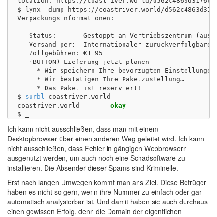
location: https://coastriver.world/d562c4863d3176cee
$ lynx -dump https://coastriver.world/d562c4863d317
Verpackungsinformationen:

   Status:       Gestoppt am Vertriebszentrum (ausst
   Versand per:  Internationaler zurückverfolgbarer 
   Zollgebühren: €1.95

   (BUTTON) Lieferung jetzt planen

     * Wir speichern Ihre bevorzugten Einstellungen…
     * Wir bestätigen Ihre Paketzustellung…

     * Das Paket ist reserviert!

$ 
surbl
 coastriver.world

coastriver.world	
okay
Ich kann nicht ausschließen, dass man mit einem
Desktopbrowser über einen anderen Weg geleitet wird. Ich kann
nicht ausschließen, dass Fehler in gängigen Webbrowsern
ausgenutzt werden, um auch noch eine Schadsoftware zu
installieren. Die Absender dieser Spams sind Kriminelle.
Erst nach langen Umwegen kommt man ans Ziel. Diese Betrüger
haben es nicht so gern, wenn ihre Nummer zu einfach oder gar
automatisch analysierbar ist. Und damit haben sie auch durchaus
einen gewissen Erfolg, denn die Domain der eigentlichen