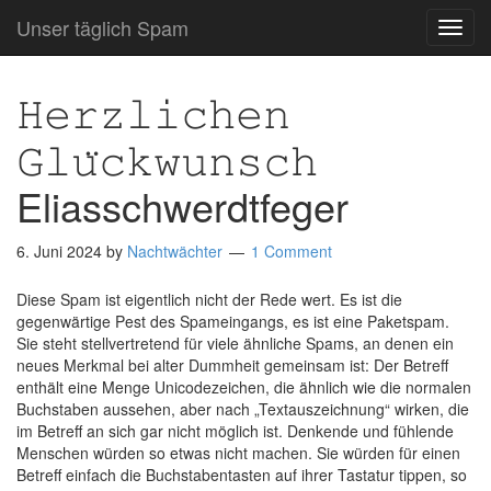
Unser täglich Spam
TOG
NAVI
𝙷𝚎𝚛𝚣𝚕𝚒𝚌𝚑𝚎𝚗
𝙶𝚕𝚞̈𝚌𝚔𝚠𝚞𝚗𝚜𝚌𝚑
Eliasschwerdtfeger
6. Juni 2024
by
Nachtwächter
1 Comment
Diese Spam ist eigentlich nicht der Rede wert. Es ist die
gegenwärtige Pest des Spameingangs, es ist eine Paketspam.
Sie steht stellvertretend für viele ähnliche Spams, an denen ein
neues Merkmal bei alter Dummheit gemeinsam ist: Der Betreff
enthält eine Menge Unicodezeichen, die ähnlich wie die normalen
Buchstaben aussehen, aber nach „Textauszeichnung“ wirken, die
im Betreff an sich gar nicht möglich ist. Denkende und fühlende
Menschen würden so etwas nicht machen. Sie würden für einen
Betreff einfach die Buchstabentasten auf ihrer Tastatur tippen, so