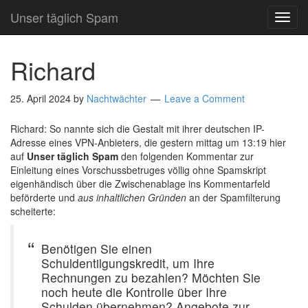
Unser täglich Spam
TOG
NAVI
Richard
25. April 2024
by
Nachtwächter
Leave a Comment
Richard: So nannte sich die Gestalt mit ihrer deutschen IP-
Adresse eines VPN-Anbieters, die gestern mittag um 13:19 hier
auf
Unser täglich Spam
den folgenden Kommentar zur
Einleitung eines Vorschussbetruges völlig ohne Spamskript
eigenhändisch über die Zwischenablage ins Kommentarfeld
beförderte und
aus inhaltlichen Gründen
an der Spamfilterung
scheiterte:
Benötigen Sie einen
Schuldentilgungskredit, um Ihre
Rechnungen zu bezahlen? Möchten Sie
noch heute die Kontrolle über Ihre
Schulden übernehmen? Angebote zur