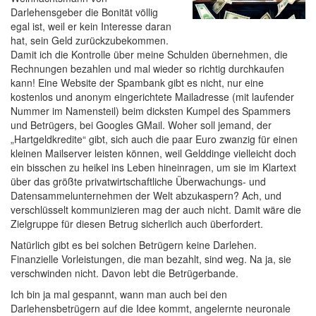
Darlehensgeber die Bonität völlig
egal ist, weil er kein Interesse daran
hat, sein Geld zurückzubekommen.
Damit ich die Kontrolle über meine Schulden übernehmen, die
Rechnungen bezahlen und mal wieder so richtig durchkaufen
kann! Eine Website der Spambank gibt es nicht, nur eine
kostenlos und anonym eingerichtete Mailadresse (mit laufender
Nummer im Namensteil) beim dicksten Kumpel des Spammers
und Betrügers, bei Googles GMail. Woher soll jemand, der
„Hartgeldkredite“ gibt, sich auch die paar Euro zwanzig für einen
kleinen Mailserver leisten können, weil Gelddinge vielleicht doch
ein bisschen zu heikel ins Leben hineinragen, um sie im Klartext
über das größte privatwirtschaftliche Überwachungs- und
Datensammelunternehmen der Welt abzukaspern? Ach, und
verschlüsselt kommunizieren mag der auch nicht. Damit wäre die
Zielgruppe für diesen Betrug sicherlich auch überfordert.
Natürlich gibt es bei solchen Betrügern keine Darlehen.
Finanzielle Vorleistungen, die man bezahlt, sind weg. Na ja, sie
verschwinden nicht. Davon lebt die Betrügerbande.
Ich bin ja mal gespannt, wann man auch bei den
Darlehensbetrügern auf die Idee kommt, angelernte neuronale