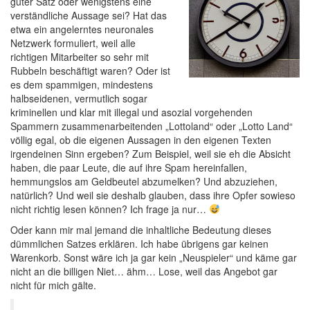
guter Satz oder wenigstens eine
verständliche Aussage sei? Hat das
etwa ein angelerntes neuronales
Netzwerk formuliert, weil alle
richtigen Mitarbeiter so sehr mit
Rubbeln beschäftigt waren? Oder ist
es dem spammigen, mindestens
halbseidenen, vermutlich sogar
kriminellen und klar mit illegal und asozial vorgehenden
Spammern zusammenarbeitenden „Lottoland“ oder „Lotto Land“
völlig egal, ob die eigenen Aussagen in den eigenen Texten
irgendeinen Sinn ergeben? Zum Beispiel, weil sie eh die Absicht
haben, die paar Leute, die auf ihre Spam hereinfallen,
hemmungslos am Geldbeutel abzumelken? Und abzuziehen,
natürlich? Und weil sie deshalb glauben, dass ihre Opfer sowieso
nicht richtig lesen können? Ich frage ja nur…
Oder kann mir mal jemand die inhaltliche Bedeutung dieses
dümmlichen Satzes erklären. Ich habe übrigens gar keinen
Warenkorb. Sonst wäre ich ja gar kein „Neuspieler“ und käme gar
nicht an die billigen Niet… ähm… Lose, weil das Angebot gar
nicht für mich gälte.