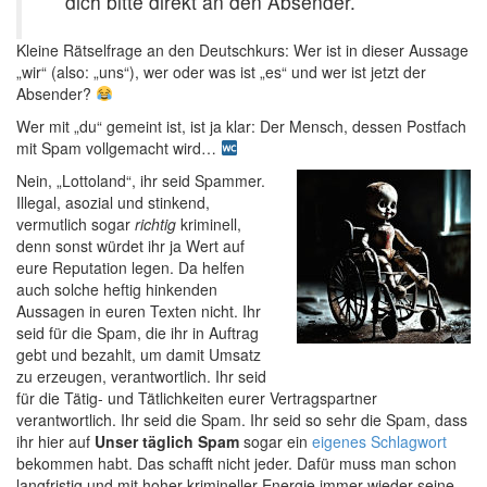
dich bitte direkt an den Absender.
Kleine Rätselfrage an den Deutschkurs: Wer ist in dieser Aussage
„wir“ (also: „uns“), wer oder was ist „es“ und wer ist jetzt der
Absender?
Wer mit „du“ gemeint ist, ist ja klar: Der Mensch, dessen Postfach
mit Spam vollgemacht wird…
Nein, „Lottoland“, ihr seid Spammer.
Illegal, asozial und stinkend,
vermutlich sogar
richtig
kriminell,
denn sonst würdet ihr ja Wert auf
eure Reputation legen. Da helfen
auch solche heftig hinkenden
Aussagen in euren Texten nicht. Ihr
seid für die Spam, die ihr in Auftrag
gebt und bezahlt, um damit Umsatz
zu erzeugen, verantwortlich. Ihr seid
für die Tätig- und Tätlichkeiten eurer Vertragspartner
verantwortlich. Ihr seid die Spam. Ihr seid so sehr die Spam, dass
ihr hier auf
Unser täglich Spam
sogar ein
eigenes Schlagwort
bekommen habt. Das schafft nicht jeder. Dafür muss man schon
langfristig und mit hoher krimineller Energie immer wieder seine