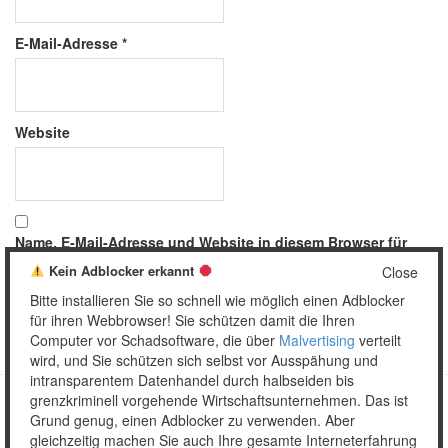
E-Mail-Adresse
*
Website
Name, E-Mail-Adresse und Website in diesem Browser für
meinen nächsten Kommentar speichern.
Kein Adblocker erkannt
Close
Bitte installieren Sie so schnell wie möglich einen Adblocker
für ihren Webbrowser! Sie schützen damit die Ihren
Computer vor Schadsoftware, die über
Malvertising
verteilt
wird, und Sie schützen sich selbst vor Ausspähung und
intransparentem Datenhandel durch halbseiden bis
grenzkriminell vorgehende Wirtschaftsunternehmen. Das ist
Grund genug, einen Adblocker zu verwenden. Aber
Copyright © 2026 Unser täglich Spam.
gleichzeitig machen Sie auch Ihre gesamte Interneterfahrung
Mobile
WordPress Theme by themehall.com