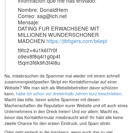
información que me has enviado:
Nombre: DonaldHem
Correo: sag@ich.net
Mensaje:
DATING FUR ERWACHSENE MIT
MILLIONEN WUNDERSCHONER
MADCHEN
https://jtbtigers.com/b6epi
t9tc2×4u1k6l7r0t
o9ex8f8q4i1g0p4t
t5qm3f6k9h3t4l8u
Na, missbrauchen da Spammer mal wieder mit einem schnell
zusammengestöpselten Skript ein Kontaktformular auf einer
Website? Wie man sich als Websitebetreiber davor schützen
kann,
habe ich schon vor dreieinhalb Jahren kurz beschrieben
.
Macht das bitte, bevor solche Spammer mit diesen
Machenschaften die Reputation eurer Website und oft auch eines
Unternehmens in den Dreck treten! Und vor allem: Macht es,
bevor
das Kontaktformular missbraucht wird! Ihr habt alle keine
zweite Chance für den ersten Eindruck, und Spam stinkt.
Oder geht einfach in die Insolvenz, wenn euch das zu viel