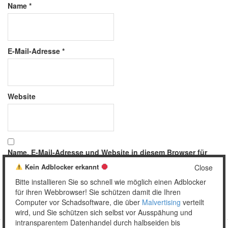
Name
*
E-Mail-Adresse
*
Website
Name, E-Mail-Adresse und Website in diesem Browser für
meinen nächsten Kommentar speichern.
Kein Adblocker erkannt
Close
Bitte installieren Sie so schnell wie möglich einen Adblocker
für ihren Webbrowser! Sie schützen damit die Ihren
Computer vor Schadsoftware, die über
Malvertising
verteilt
wird, und Sie schützen sich selbst vor Ausspähung und
intransparentem Datenhandel durch halbseiden bis