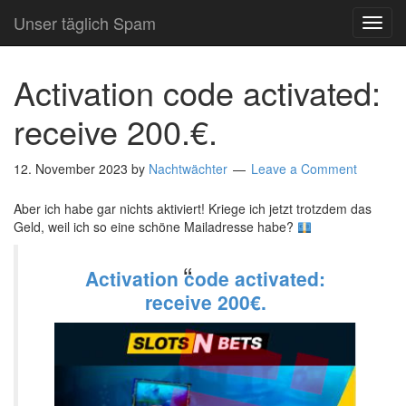
Unser täglich Spam
TOG
NAVI
Activation code activated:
receive 200.€.
12. November 2023
by
Nachtwächter
Leave a Comment
Aber ich habe gar nichts aktiviert! Kriege ich jetzt trotzdem das
Geld, weil ich so eine schöne Mailadresse habe?
Activation code activated:
receive 200€.