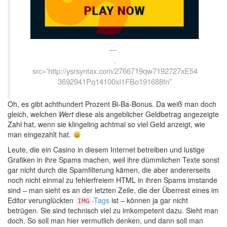
.
.
src='http://ysrsyntax.com/2766719qw7192727xE54
3692941Pq14100xI1FBo191688fn"
Oh, es gibt achthundert Prozent Bi-Ba-Bonus. Da weiß man doch
gleich, welchen
Wert
diese als angeblicher Geldbetrag angezeigte
Zahl hat, wenn sie klingeling achtmal so viel Geld anzeigt, wie
man eingezahlt hat.
Leute, die ein Casino in diesem Internet betreiben und lustige
Grafiken in ihre Spams machen, weil ihre dümmlichen Texte sonst
gar nicht durch die Spamfilterung kämen, die aber andererseits
noch nicht einmal zu fehlerfreiem HTML in ihren Spams imstande
sind – man sieht es an der letzten Zeile, die der Überrest eines im
Editor verunglückten
-Tags
ist – können ja gar nicht
IMG
betrügen. Sie sind technisch viel zu imkompetent dazu. Sieht man
doch. So soll man hier vermutlich denken, und dann soll man