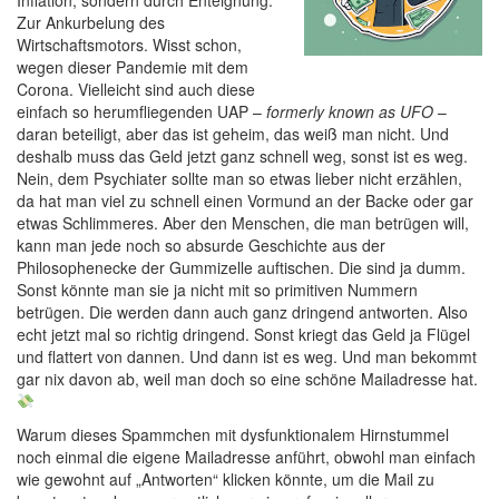
Inflation, sondern durch Enteignung.
Zur Ankurbelung des
Wirtschaftsmotors. Wisst schon,
wegen dieser Pandemie mit dem
Corona. Vielleicht sind auch diese
einfach so herumfliegenden UAP –
formerly known as UFO
–
daran beteiligt, aber das ist geheim, das weiß man nicht. Und
deshalb muss das Geld jetzt ganz schnell weg, sonst ist es weg.
Nein, dem Psychiater sollte man so etwas lieber nicht erzählen,
da hat man viel zu schnell einen Vormund an der Backe oder gar
etwas Schlimmeres. Aber den Menschen, die man betrügen will,
kann man jede noch so absurde Geschichte aus der
Philosophenecke der Gummizelle auftischen. Die sind ja dumm.
Sonst könnte man sie ja nicht mit so primitiven Nummern
betrügen. Die werden dann auch ganz dringend antworten. Also
echt jetzt mal so richtig dringend. Sonst kriegt das Geld ja Flügel
und flattert von dannen. Und dann ist es weg. Und man bekommt
gar nix davon ab, weil man doch so eine schöne Mailadresse hat.
Warum dieses Spammchen mit dysfunktionalem Hirnstummel
noch einmal die eigene Mailadresse anführt, obwohl man einfach
wie gewohnt auf „Antworten“ klicken könnte, um die Mail zu