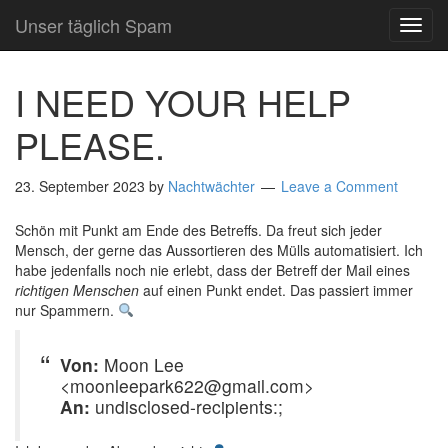
Unser täglich Spam
TOG
NAVI
I NEED YOUR HELP
PLEASE.
23. September 2023
by
Nachtwächter
Leave a Comment
Schön mit Punkt am Ende des Betreffs. Da freut sich jeder
Mensch, der gerne das Aussortieren des Mülls automatisiert. Ich
habe jedenfalls noch nie erlebt, dass der Betreff der Mail eines
richtigen Menschen
auf einen Punkt endet. Das passiert immer
nur Spammern.
Von:
Moon Lee
<moonleepark622@gmail.com>
An:
undisclosed-recipients:;