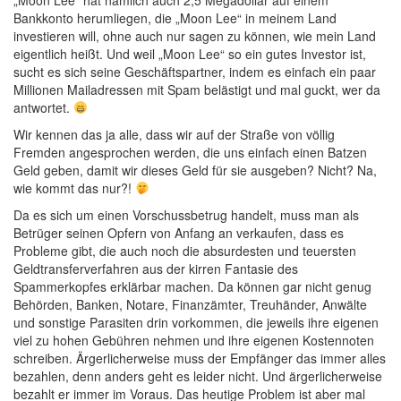
„Moon Lee“ hat nämlich auch 2,5 Megadollar auf einem
Bankkonto herumliegen, die „Moon Lee“ in meinem Land
investieren will, ohne auch nur sagen zu können, wie mein Land
eigentlich heißt. Und weil „Moon Lee“ so ein gutes Investor ist,
sucht es sich seine Geschäftspartner, indem es einfach ein paar
Millionen Mailadressen mit Spam belästigt und mal guckt, wer da
antwortet.
Wir kennen das ja alle, dass wir auf der Straße von völlig
Fremden angesprochen werden, die uns einfach einen Batzen
Geld geben, damit wir dieses Geld für sie ausgeben? Nicht? Na,
wie kommt das nur?!
Da es sich um einen Vorschussbetrug handelt, muss man als
Betrüger seinen Opfern von Anfang an verkaufen, dass es
Probleme gibt, die auch noch die absurdesten und teuersten
Geldtransferverfahren aus der kirren Fantasie des
Spammerkopfes erklärbar machen. Da können gar nicht genug
Behörden, Banken, Notare, Finanzämter, Treuhänder, Anwälte
und sonstige Parasiten drin vorkommen, die jeweils ihre eigenen
viel zu hohen Gebühren nehmen und ihre eigenen Kostennoten
schreiben. Ärgerlicherweise muss der Empfänger das immer alles
bezahlen, denn anders geht es leider nicht. Und ärgerlicherweise
bezahlt er immer im Voraus. Das heutige Problem ist aber mal