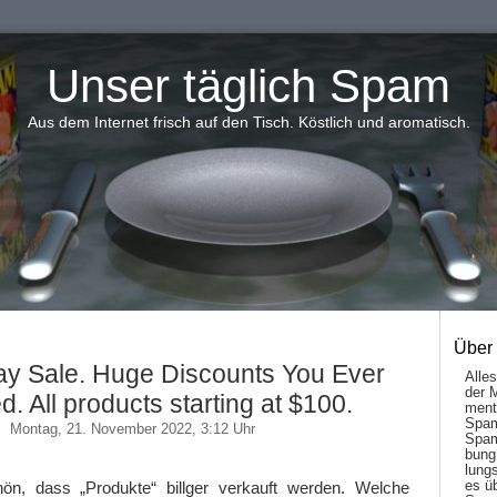
Unser täglich Spam
Aus dem Internet frisch auf den Tisch. Köstlich und aromatisch.
Über
ay Sale. Huge Discounts You Ever
Alle
der 
. All products starting at $100.
men­t
Spam
Montag, 21. November 2022, 3:12 Uhr
Spam
bung
lungs
es ü
ön, dass „Produkte“ billger verkauft werden. Welche