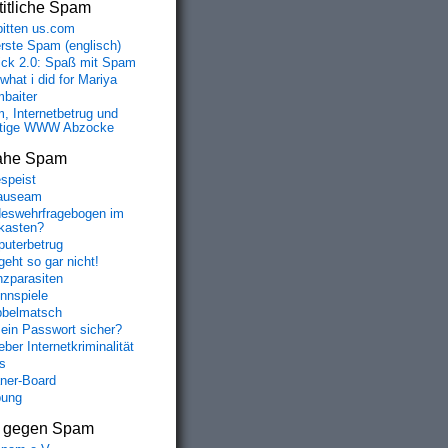
itliche Spam
bitten us.com
erste Spam (englisch)
fick 2.0: Spaß mit Spam
 what i did for Mariya
baiter
, Internetbetrug und
tige WWW Abzocke
ahe Spam
speist
auseam
eswehrfragebogen im
fkasten?
uterbetrug
geht so gar nicht!
nzparasiten
nnspiele
belmatsch
mein Passwort sicher?
ber Internetkriminalität
s
aner-Board
bung
s gegen Spam