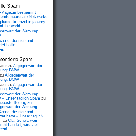
99=

elle Spam
a=

e=

-Magazin bespammt
r=

lernte neuronale Netzwerke
 =

places to travel in january
h=

nd the world
n=

egenwart der Werbung:
y=

W
a=

Szene, die niemand
tet hatte
etta
entierte Spam
User
zu
Allgegenwart der
bung: BMW
zu
Allgegenwart der
bung: BMW
User
zu
Allgegenwart der
bung: BMW
egenwart der Werbung:
« Unser täglich Spam
zu
neueste Beitrag zur
egenwart der Werbung
Szene, die niemand
tet hatte « Unser täglich
m
zu
Olaf Scholz warnt –
icht handelt, wird viel
eren!