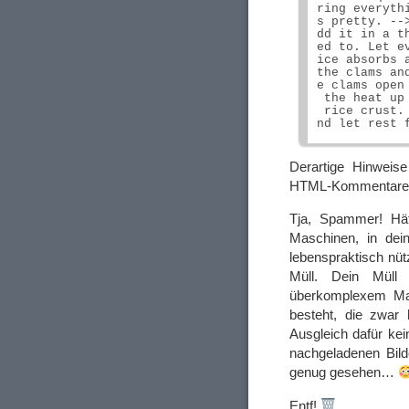
ring everyth
s pretty. --
dd it in a t
ed to. Let e
ice absorbs 
the clams an
e clams open
 the heat up
 rice crust.
Derartige Hinweis
HTML-Kommentaren 
Tja, Spammer! Hä
Maschinen, in de
lebenspraktisch nüt
Müll. Dein Müll
überkomplexem Mar
besteht, die zwar
Ausgleich dafür kei
nachgeladenen Bild
genug gesehen…
Entf!