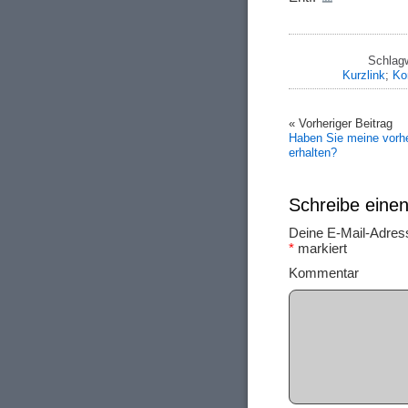
Schlag
Kurzlink
;
Ko
« Vorheriger Beitrag
Haben Sie meine vorhe
erhalten?
Schreibe ein
Deine E-Mail-Adresse
*
markiert
Ko