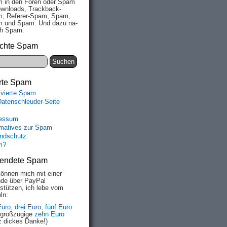
 in den Fo­ren oder Spam
wn­loads, Track­back-
, Re­fe­rer-Spam, Spam,
 und Spam. Und da­zu na­
ich Spam.
chte Spam
rte Spam
ivierte Spam
Datenschleuder-Seite
essum
rmatives zur Spam
ndschutz
m?
endete Spam
o=

können mich mit einer
 =

de über PayPal
o=

rstützen, ich lebe vom
a=

ln:
h=

o=

Euro
,
drei Euro
,
fünf Euro
e=

 großzügige
zehn Euro
d=

z dickes Danke!)
b=
