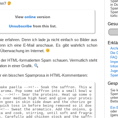
Spam
enn?
in Do
Spam
Spam
tür­l
View
online
version
Gesu
Unsubscribe
from this list.
ie erfahren. Denn ich lade ja nicht einfach so Bilder aus
Erklä
n ich eine E-Mail anschaue. Es gibt wahrlich schon
Arch
 Überwachung im Internet.
Die 
FAQ
t der HTML-formatierten Spam schauen. Vermutlich steht
Impr
ion in einer Grafik.
Info
Juge
gar ein bisschen Spamprosa in HTML-Kommentaren:
Spa
Gesp
make paella --><!-- Soak the saffron. This will release b
Sie 
 aroma. Pop some saffron into a small bowl with hot water
Spen
e. --><!-- Sear the proteins. Heat up some olive oil in y
unte
n over medium high heat and give your proteins a quick se
Bette
en goes in skin side down and the chorizo gets browned. S
quick toss in before being removed so it doesn=E2=80=99t 
Ein 
><!-- Sweat the aromatics. Add the onions, garlic, tomato
oder
ka and cook, stirring, until soft and fragrant. --><!-- A
(gan
s. Carefully add chicken stock and the saffron water and 