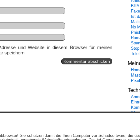
Anti
BRA
Fake
Ist 
Maili
No M
Phis
Roma
Spa
Adresse und Website in diesem Browser für meinen
Stop
r speichern.
Tele
Mein
Hom
Mast
Pixe
Tech
Anme
Eint
Komm
Word
Ein genussvolles Blog von
Elias Schwerdtfeger
(
Lizenz
,
Datenschutzerklärun
 Webbrowser! Sie schützen damit die Ihren Computer vor Schadsoftware, die üb
Beiträge (RSS)
und
Kommentare (RSS)
.