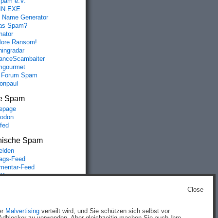
spam e.V.
IN.EXE
 Name Generator
das Spam?
nator
ore Ransom!
hingradar
nceScambaiter
mgourmet
 Forum Spam
fonpaul
e Spam
epage
odon
lfed
nische Spam
lden
rags-Feed
entar-Feed
Press.org
Close
g
)
er
Malvertising
verteilt wird, und Sie schützen sich selbst vor