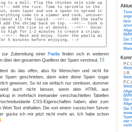
ing to a boil. Flip the chicken skin side up so it=E2=80=
Aktu
><!-- Add the rice. Time to sprinkle in the rice! Try to 
hin, even layer and use a spoon to spread it out if you n
Time
verything come to a simmer and cook, uncovered until the 
ange
almost all the liquid. --><!-- Add the seafood. Nestle in
best 
d add the shrimp back on top. --><!-- Cook on low until t
arou
 up and the rice is al denote. --><!-- Socarrat time! Tur
Allg
 to high for 1-2 minutes to create a crispy toasty crunch
BM
 --><!-- Rest and enjoy. Cover the paella with some foil 
Die 
erwar
Mari
e zur Zubereitung einer
Paella
finden sich in weiteren
Komm
über den gesamten Quelltext der Spam verstreut.
P.C.
Wer
ttest du das
offen
, also für Menschen und nicht für
J.R.
ine Spam geschrieben, dann wäre deine Spam sogar
Wer
P.C.
zlich gewesen. So ist sie einfach nur sinnloser, dummer
Wer
 wird auch nicht besser, wenn dein HTML aus
Allg
kup in mehrfach ineinander verschachtelten Tabellen
BMW 
Der 
 hochredundante CSS-Eigenschaften haben, aber zum
Allg
n Wort Text enthalten. Die von einem russischen Server
Die 
erwar
er gucke ich mir jetzt nicht mehr an. Ich habe schon
Spa
wer n
verli