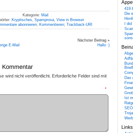
Appet
419.
Die 
Kategorie:
Mail
Hirn
wörter:
Kryptisches
,
Spamprosa
,
View in Browser
I did
mmentare abonnieren
;
Kommentieren
;
Trackback-URI
Scam
Spam
sons
Nächster Beitrag »
rige E-Mail
Hallo :)
Bein
Abge
AdN
Bund
en Kommentar
Brie
Comp
 wird nicht veröffentlicht.
Erforderliche Felder sind mit
Das 
Fina
Gewi
mmentar
*
Gnob
Ist 
Ratge
SEO
Troj
Wer
Link