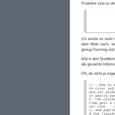
Produkte sind es d
Ich werde es wohl n
dem Web nach, wen
genug Tracking und
Mal in den Quelltex
die gesamte Informat
Oh, da steht ja so
<!-- How to 
th color and
and set asid
ur paella pa
r: the chick
rimp gets a 
ver cook. --
s, and papri
d the liquid