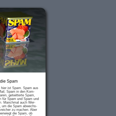
 die Spam
s hier ist Spam. Spam aus
Mail, Spam in den Kom­
aren, ge­twit­ter­te Spam,
 für Spam und Spam und
. Manch­mal auch Wer­
, um die Spam ab­wechs­
­reich­er zu mach­en. Aber
ber­wiegt die Spam, ob