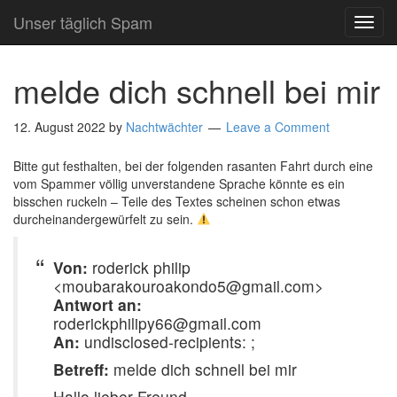
Unser täglich Spam
TOG
NAVI
melde dich schnell bei mir
12. August 2022
by
Nachtwächter
Leave a Comment
Bitte gut festhalten, bei der folgenden rasanten Fahrt durch eine
vom Spammer völlig unverstandene Sprache könnte es ein
bisschen ruckeln – Teile des Textes scheinen schon etwas
durcheinandergewürfelt zu sein.
Von:
roderick philip
<moubarakouroakondo5@gmail.com>
Antwort an:
roderickphilipy66@gmail.com
An:
undisclosed-recipients: ;
Betreff:
melde dich schnell bei mir
Hallo lieber Freund,