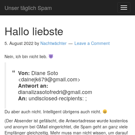
Unser täglich Spam
TOG
NAVI
Hallo liebste
5. August 2022
by
Nachtwächter
Leave a Comment
Nein, ich bin nicht lieb.
Von:
Diane Soto
<dainejk679@gmail.com>
Antwort an:
dianalizasotofredri@gmail.com
An:
undisclosed-recipients: ;
Du aber auch nicht. Intelligent übrigens auch nicht.
(Der Absender ist gefälscht, die Antwortadresse wurde kostenlos
und anonym bei GMail eingerichtet, die Spam geht an ganz viele
Empfänger gleichzeitig. Mehr muss man nicht wissen, um darauf