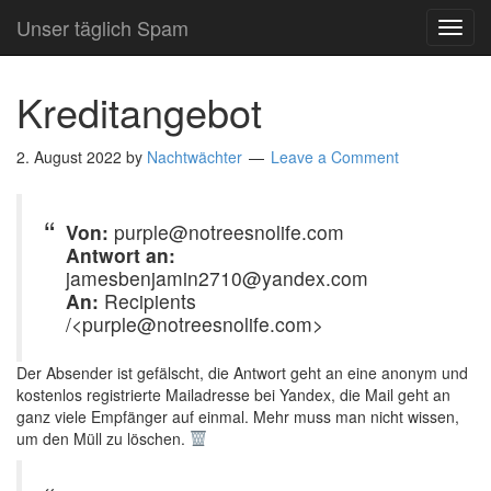
Unser täglich Spam
TOG
NAVI
Kreditangebot
2. August 2022
by
Nachtwächter
Leave a Comment
Von:
purple@notreesnolife.com
Antwort an:
jamesbenjamin2710@yandex.com
An:
Recipients
/<purple@notreesnolife.com>
Der Absender ist gefälscht, die Antwort geht an eine anonym und
kostenlos registrierte Mailadresse bei Yandex, die Mail geht an
ganz viele Empfänger auf einmal. Mehr muss man nicht wissen,
um den Müll zu löschen.