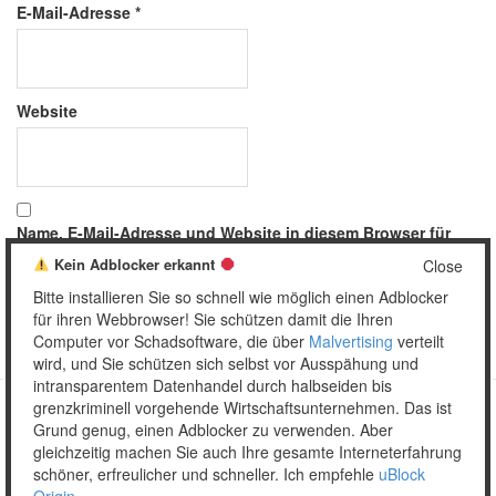
E-Mail-Adresse
*
Website
Name, E-Mail-Adresse und Website in diesem Browser für
meinen nächsten Kommentar speichern.
Kein Adblocker erkannt
Close
Bitte installieren Sie so schnell wie möglich einen Adblocker
für ihren Webbrowser! Sie schützen damit die Ihren
Computer vor Schadsoftware, die über
Malvertising
verteilt
wird, und Sie schützen sich selbst vor Ausspähung und
intransparentem Datenhandel durch halbseiden bis
grenzkriminell vorgehende Wirtschaftsunternehmen. Das ist
Grund genug, einen Adblocker zu verwenden. Aber
Copyright © 2026 Unser täglich Spam.
gleichzeitig machen Sie auch Ihre gesamte Interneterfahrung
Mobile
WordPress Theme by themehall.com
schöner, erfreulicher und schneller. Ich empfehle
uBlock