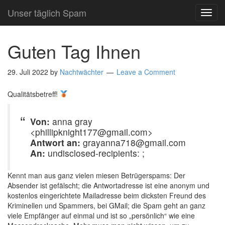
Unser täglich Spam
TOG
NAVI
Guten Tag Ihnen
29. Juli 2022
by
Nachtwächter
Leave a Comment
Qualitätsbetreff!
Von:
anna gray
<phillipknight177@gmail.com>
Antwort an:
grayanna718@gmail.com
An:
undisclosed-recipients: ;
Kennt man aus ganz vielen miesen Betrügerspams: Der
Absender ist gefälscht; die Antwortadresse ist eine anonym und
kostenlos eingerichtete Mailadresse beim dicksten Freund des
Kriminellen und Spammers, bei GMail; die Spam geht an ganz
viele Empfänger auf einmal und ist so „persönlich“ wie eine