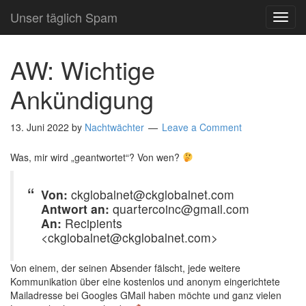
Unser täglich Spam
TOG
NAVI
AW: Wichtige
Ankündigung
13. Juni 2022
by
Nachtwächter
Leave a Comment
Was, mir wird „geantwortet“? Von wen?
Von:
ckglobalnet@ckglobalnet.com
Antwort an:
quartercoinc@gmail.com
An:
Recipients
<ckglobalnet@ckglobalnet.com>
Von einem, der seinen Absender fälscht, jede weitere
Kommunikation über eine kostenlos und anonym eingerichtete
Mailadresse bei Googles GMail haben möchte und ganz vielen