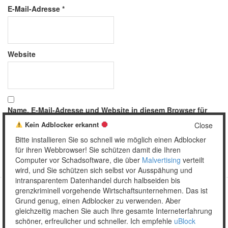
E-Mail-Adresse
*
Website
Name, E-Mail-Adresse und Website in diesem Browser für
meinen nächsten Kommentar speichern.
Kein Adblocker erkannt
Close
Bitte installieren Sie so schnell wie möglich einen Adblocker
für ihren Webbrowser! Sie schützen damit die Ihren
Computer vor Schadsoftware, die über
Malvertising
verteilt
wird, und Sie schützen sich selbst vor Ausspähung und
intransparentem Datenhandel durch halbseiden bis
grenzkriminell vorgehende Wirtschaftsunternehmen. Das ist
Grund genug, einen Adblocker zu verwenden. Aber
Copyright © 2026 Unser täglich Spam.
gleichzeitig machen Sie auch Ihre gesamte Interneterfahrung
Mobile
WordPress Theme by themehall.com
schöner, erfreulicher und schneller. Ich empfehle
uBlock