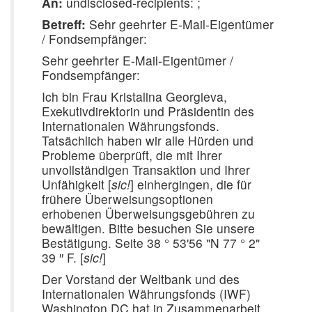
An:
undisclosed-recipients: ;
Betreff:
Sehr geehrter E-Mail-Eigentümer
/ Fondsempfänger:
Sehr geehrter E-Mail-Eigentümer /
Fondsempfänger:
Ich bin Frau Kristalina Georgieva,
Exekutivdirektorin und Präsidentin des
Internationalen Währungsfonds.
Tatsächlich haben wir alle Hürden und
Probleme überprüft, die mit Ihrer
unvollständigen Transaktion und Ihrer
Unfähigkeit [
sic!
] einhergingen, die für
frühere Überweisungsoptionen
erhobenen Überweisungsgebühren zu
bewältigen. Bitte besuchen Sie unsere
Bestätigung. Seite 38 ° 53'56 "N 77 ° 2"
39 ″ F. [
sic!
]
Der Vorstand der Weltbank und des
Internationalen Währungsfonds (IWF)
Washington DC hat in Zusammenarbeit