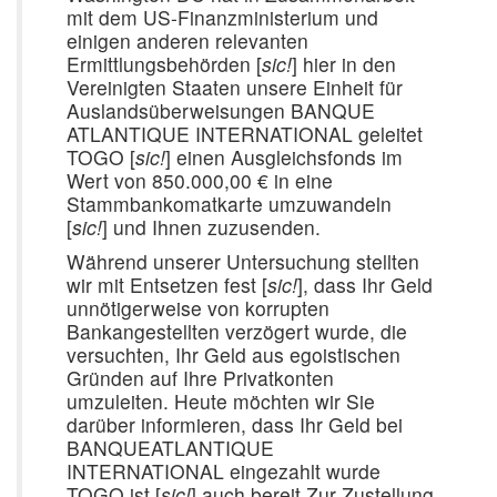
mit dem US-Finanzministerium und
einigen anderen relevanten
Ermittlungsbehörden [
sic!
] hier in den
Vereinigten Staaten unsere Einheit für
Auslandsüberweisungen BANQUE
ATLANTIQUE INTERNATIONAL geleitet
TOGO [
sic!
] einen Ausgleichsfonds im
Wert von 850.000,00 € in eine
Stammbankomatkarte umzuwandeln
[
sic!
] und Ihnen zuzusenden.
Während unserer Untersuchung stellten
wir mit Entsetzen fest [
sic!
], dass Ihr Geld
unnötigerweise von korrupten
Bankangestellten verzögert wurde, die
versuchten, Ihr Geld aus egoistischen
Gründen auf Ihre Privatkonten
umzuleiten. Heute möchten wir Sie
darüber informieren, dass Ihr Geld bei
BANQUEATLANTIQUE
INTERNATIONAL eingezahlt wurde
TOGO ist [
sic!
] auch bereit Zur Zustellung