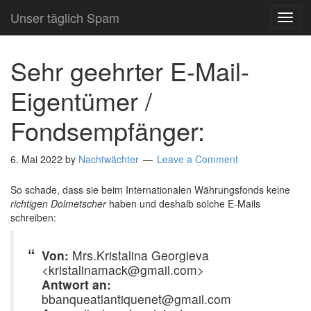
Unser täglich Spam
TOG
NAVI
Sehr geehrter E-Mail-
Eigentümer /
Fondsempfänger:
6. Mai 2022
by
Nachtwächter
Leave a Comment
So schade, dass sie beim Internationalen Währungsfonds keine
richtigen Dolmetscher
haben und deshalb solche E-Mails
schreiben:
Von:
Mrs.Kristalina Georgieva
<kristalinamack@gmail.com>
Antwort an:
bbanqueatlantiquenet@gmail.com