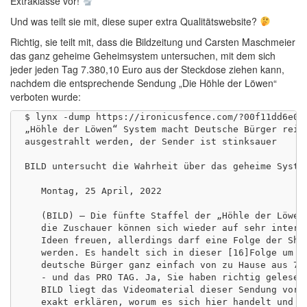
Extraklasse vor!
Und was teilt sie mit, diese super extra Qualitätswebsite?
Richtig, sie teilt mit, dass die Bildzeitung und Carsten Maschmeier
das ganz geheime Geheimsystem untersuchen, mit dem sich
jeder jeden Tag 7.380,10 Euro aus der Steckdose ziehen kann,
nachdem die entsprechende Sendung „Die Höhle der Löwen“
verboten wurde:
$ lynx -dump https://ironicusfence.com/?00f11dd6e0bc
„Höhle der Löwen“ System macht Deutsche Bürger reich
ausgestrahlt werden, der Sender ist stinksauer

BILD untersucht die Wahrheit über das geheime System
   Montag, 25 April, 2022

   (BILD) – Die fünfte Staffel der „Höhle der Löwen“
   die Zuschauer können sich wieder auf sehr interes
   Ideen freuen, allerdings darf eine Folge der Show
   werden. Es handelt sich in dieser [16]Folge um ei
   deutsche Bürger ganz einfach von zu Hause aus 7.3
   - und das PRO TAG. Ja, Sie haben richtig gelesen 
   BILD liegt das Videomaterial dieser Sendung vor u
   exakt erklären, worum es sich hier handelt und wa