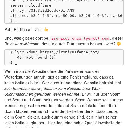
nel: {"success_fraction":0,"report_to":"cf-nel","max
server: cloudflare

cf-ray: 7017312d2cedc791-AMS

alt-svc: h3=":443"; ma=86400, h3-29=":443"; ma=86400
Puh! Endlich am Ziel!
Und, was gibt es dort bei
, dieser
ironicusfence (punkt) com
Reichwerd-Website, die nur durch Dummspam bekannt wird?
$ lynx -dump https://ironicusfence.com/

   404 Not Found (1)

Wenn man die Website ohne die Parameter aus den
Weiterleitungen aufruft, gibt es eine Fehlermeldung, dass da
keine Seite existiert. Wer auch immer diese Website betreibt, hat
kein Interesse daran, dass er zum Beispiel über Web-
Suchmaschinen gefunden werden könnte
. Er will nur über Spam
und Spam und Spam bekannt werden. Seine Website soll nur von
Menschen gesehen werden, die auf Spam reinfallen und die in
Spam klicken. Vermutlich, weil der Betreiber denkt, dass Leute,
die in Spam klicken, auch dumm genug sind, den Inhalt seiner
tollen Seite zu glauben. Hier liegt eine echte Qualitätswebsite der