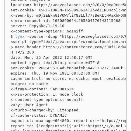
location: https://weaveglasses.com/0/0/0/0ea9cce5db2
set-cookie: XSRF-TOKEN=1650890624|2pyd11RDHcpl;Path=
x-seen-by: m0j2EEknGIVUW/liY8BLLl77sBeKLtHVaXbFQUDN
x-wix-request-id: 1650890624.265304176143115268

server: Pepyaka/1.19.10

x-content-type-options: nosniff

$ 
lynx
 -source -dump "https://weaveglasses.com/0/0/0
<script type="text/javascript">window.location.href
$ mime-header https://ironicusfence.com/?00f11dd6e0b
HTTP/2 200 

date: Mon, 25 Apr 2022 12:48:17 GMT

content-type: text/html; charset=UTF-8

set-cookie: PHPSESSID=d9f8d9afeb5a42173277134a0f13a9
expires: Thu, 19 Nov 1981 08:52:00 GMT

cache-control: no-store, no-cache, must-revalidate

pragma: no-cache

x-frame-options: SAMEORIGIN

x-xss-protection: 1; mode=block

x-content-type-options: nosniff

vary: User-Agent

x-turbo-charged-by: LiteSpeed

cf-cache-status: DYNAMIC

expect-ct: max-age=604800, report-uri="https://repor
report-to: {"endpoints":[{"url":"https:\/\/a.nel.cl