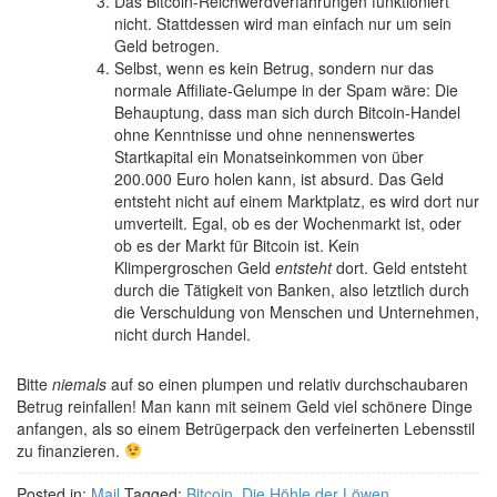
Das Bitcoin-Reichwerdverfahrungen funktioniert
nicht. Stattdessen wird man einfach nur um sein
Geld betrogen.
Selbst, wenn es kein Betrug, sondern nur das
normale Affiliate-Gelumpe in der Spam wäre: Die
Behauptung, dass man sich durch Bitcoin-Handel
ohne Kenntnisse und ohne nennenswertes
Startkapital ein Monatseinkommen von über
200.000 Euro holen kann, ist absurd. Das Geld
entsteht nicht auf einem Marktplatz, es wird dort nur
umverteilt. Egal, ob es der Wochenmarkt ist, oder
ob es der Markt für Bitcoin ist. Kein
Klimpergroschen Geld
entsteht
dort. Geld entsteht
durch die Tätigkeit von Banken, also letztlich durch
die Verschuldung von Menschen und Unternehmen,
nicht durch Handel.
Bitte
niemals
auf so einen plumpen und relativ durchschaubaren
Betrug reinfallen! Man kann mit seinem Geld viel schönere Dinge
anfangen, als so einem Betrügerpack den verfeinerten Lebensstil
zu finanzieren.
Posted in:
Mail
Tagged:
Bitcoin
,
Die Höhle der Löwen
,