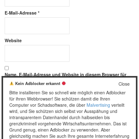
E-Mail-Adresse
*
Website
Name, E-Mail-Adresse und Website in diesem Browser für
meinen nächsten Kommentar speichern.
Kein Adblocker erkannt
Close
Bitte installieren Sie so schnell wie möglich einen Adblocker
für ihren Webbrowser! Sie schützen damit die Ihren
Computer vor Schadsoftware, die über
Malvertising
verteilt
wird, und Sie schützen sich selbst vor Ausspähung und
intransparentem Datenhandel durch halbseiden bis
grenzkriminell vorgehende Wirtschaftsunternehmen. Das ist
Grund genug, einen Adblocker zu verwenden. Aber
Copyright © 2026 Unser täglich Spam.
gleichzeitig machen Sie auch Ihre gesamte Interneterfahrung
Mobile
WordPress Theme by themehall.com