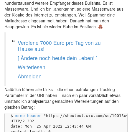
hunderttausend weitere Empfänger dieses Bullshits. Es ist
Massenware. Und ich bin „anerkannt“, so eine Massenware aus
der Kloake des Internet zu empfangen. Weil Spammer eine
Mailadresse eingesammelt haben. Danach hat man den
Hauptgewinn. Es ist nie wieder Ruhe im Postfach.
Verdiene 7000 Euro pro Tag von zu
Hause aus!
[ Ändere noch heute dein Leben! ]
Weiterlesen
Abmelden
Natürlich führen alle Links – die einen extralangen Tracking-
Parameter in der URI haben – nach ein paar vorsätzlich etwas
umständlich analysierbar gemachten Weiterleitungen auf den
gleichen Betrug:
$ 
mime-header
 "https://shoutout.wix.com/so/19O1Sxvy
HTTP/2 302 

date: Mon, 25 Apr 2022 12:43:44 GMT

content-length: 0
