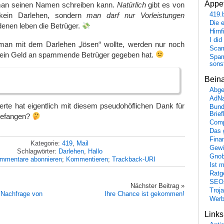
Appet
man seinen Namen schreiben kann.
Natürlich
gibt es von
419.
 kein Darlehen, sondern
man darf nur Vorleistungen
Die 
denen leben die Betrüger.
Hirn
I did
man mit dem Darlehen „lösen“ wollte, werden nur noch
Scam
ein Geld an spammende Betrüger gegeben hat.
Spam
sons
Bein
Abge
AdN
rte hat eigentlich mit diesem pseudohöflichen Dank für
Bund
Brie
ngefangen?
Comp
Das 
Fina
Kategorie:
419
,
Mail
Gewi
Schlagwörter:
Darlehen
,
Hallo
Gnob
mmentare abonnieren
;
Kommentieren
;
Trackback-URI
Ist 
Ratge
SEO
Nächster Beitrag »
Troj
 Nachfrage von
Ihre Chance ist gekommen!
Wer
Link