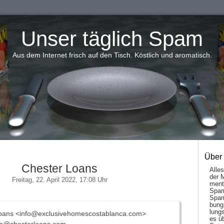
Unser täglich Spam
Aus dem Internet frisch auf den Tisch. Köstlich und aromatisch.
Über
Chester Loans
Alle
der 
Freitag, 22. April 2022, 17:08 Uhr
men­t
Spam
Spam
bung
lungs
oans <info@exclusivehomescostablanca.com>
es ü