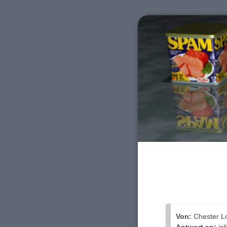
Von:
Chester L