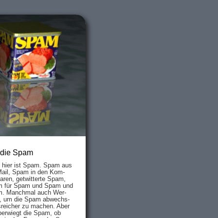
 die Spam
s hier ist Spam. Spam aus
Mail, Spam in den Kom­
aren, ge­twit­ter­te Spam,
 für Spam und Spam und
. Manch­mal auch Wer­
, um die Spam ab­wechs­
­reich­er zu mach­en. Aber
ber­wiegt die Spam, ob