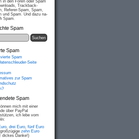
 in den Fo­ren oder Spam
wn­loads, Track­back-
, Re­fe­rer-Spam, Spam,
 und Spam. Und da­zu na­
ich Spam.
chte Spam
rte Spam
ivierte Spam
Datenschleuder-Seite
essum
rmatives zur Spam
ndschutz
m?
endete Spam
können mich mit einer
de über PayPal
rstützen, ich lebe vom
ln:
Euro
,
drei Euro
,
fünf Euro
 großzügige
zehn Euro
z dickes Danke!)