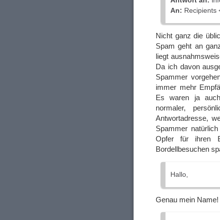
Antwort an:
in
An:
Recipients
Nicht ganz die übli
Spam geht an ganz 
liegt ausnahmsweise
Da ich davon ausge
Spammer vorgehen 
immer mehr Empfän
Es waren ja au
normaler, persön
Antwortadresse, we
Spammer natürlich
Opfer für ihren
Bordellbesuchen sp
Hallo,
Genau mein Name