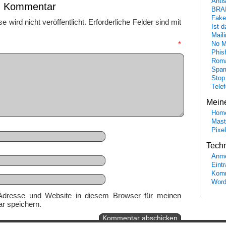
Anti
en Kommentar
BRA
Fake
 wird nicht veröffentlicht.
Erforderliche Felder sind mit
Ist 
Maili
mmentar
*
No M
Phis
Roma
Spa
Stop
Tele
Mein
Hom
Mast
Pixe
Tech
Anme
Eint
Komm
Word
Adresse und Website in diesem Browser für meinen
r speichern.