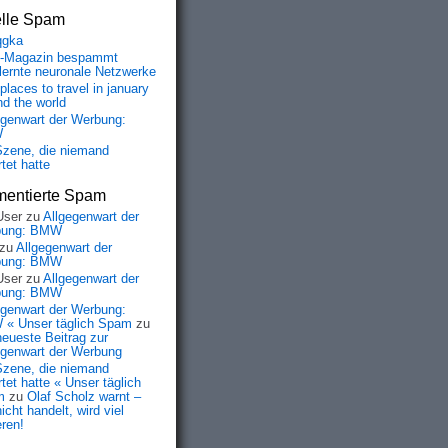
elle Spam
qgka
-Magazin bespammt
lernte neuronale Netzwerke
places to travel in january
nd the world
egenwart der Werbung:
W
Szene, die niemand
tet hatte
entierte Spam
User
zu
Allgegenwart der
bung: BMW
zu
Allgegenwart der
bung: BMW
User
zu
Allgegenwart der
bung: BMW
egenwart der Werbung:
« Unser täglich Spam
zu
neueste Beitrag zur
egenwart der Werbung
Szene, die niemand
tet hatte « Unser täglich
m
zu
Olaf Scholz warnt –
icht handelt, wird viel
eren!