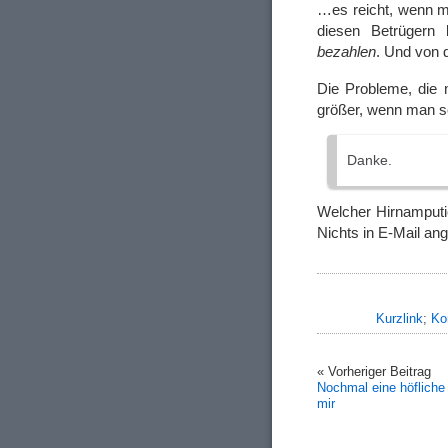
…es reicht, wenn 
diesen Betrügern
bezahlen
. Und von 
Die Probleme, die 
größer, wenn man s
Danke.
Welcher Hirnamputie
Nichts in E-Mail a
Kurzlink
;
Ko
« Vorheriger Beitrag
Nochmal eine höfliche
mir