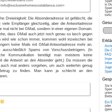
fo@chesterloans.com
Spam
in Do
 <info@exclusivehomescostablanca.com>
Spam
Spam
tür­l
che Dreieinigkeit: Die Absenderadresse ist gefälscht, die
Gesu
viele Empfänger gleichzeitig, aber die Antwortadresse
 mal nicht bei GMail, sondern in einer eigenen Domain.
he, dass GMail auch jetzt noch genau so lasch gegen
wird wie schon immer, kommen wohl inzwischen bei
Erklä
gern keine Mails mit GMail-Antwortadresse mehr an.
Arch
ch
ausschließlich
Spams von Vorschussbetrügern. (In
Die 
FAQ
liche Kommunikation benötigt man meistens keine
Impr
il die Antwort an den Absender geht.) Da müssen die
Info
 auch mal anders vorgehen, um auch weiterhin genug
Juge
 Betrug zu finden. Man kann ja schlecht an den
Spa
aren.
Gesp
Sie 
Spen
unte
Bette
!
Ein 
oder
(gan