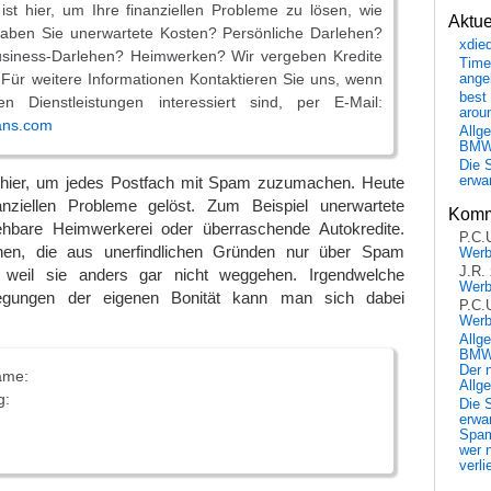
st hier, um Ihre finanziellen Probleme zu lösen, wie
Aktu
Haben Sie unerwartete Kosten? Persönliche Darlehen?
xdie
usiness-Darlehen? Heimwerken? Wir vergeben Kredite
Time
Für weitere Informationen Kontaktieren Sie uns, wenn
ange
best 
n Dienstleistungen interessiert sind, per E-Mail:
arou
ans.com
Allg
BM
Die 
hier, um jedes Postfach mit Spam zuzumachen. Heute
erwar
nziellen Probleme gelöst. Zum Beispiel unerwartete
Komm
ehbare Heimwerkerei oder überraschende Autokredite.
P.C.
ehen, die aus unerfindlichen Gründen nur über Spam
Wer
J.R.
weil sie anders gar nicht weggehen. Irgendwelche
Wer
legungen der eigenen Bonität kann man sich dabei
P.C.
Wer
Allg
BMW 
Der 
ame:
Allg
g:
Die 
erwar
Spa
wer n
verli