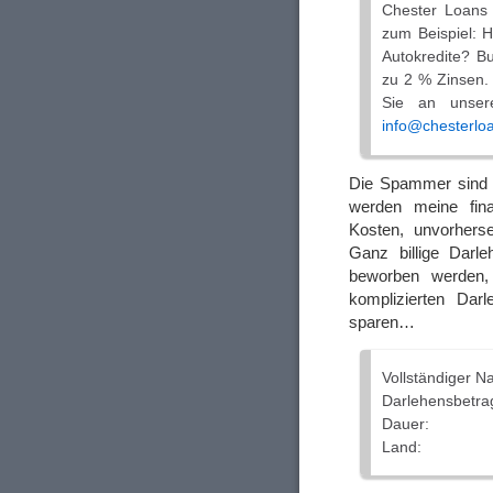
Chester Loans i
zum Beispiel: 
Autokredite? B
zu 2 % Zinsen. 
Sie an unsere
info@chesterlo
Die Spammer sind 
werden meine fina
Kosten, unvorhers
Ganz billige Darl
beworben werden, 
komplizierten Dar
sparen…
Vollständiger N
Darlehensbetra
Dauer:
Land: