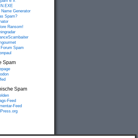
spam e.V.
IN.EXE
 Name Generator
das Spam?
nator
ore Ransom!
hingradar
nceScambaiter
mgourmet
 Forum Spam
fonpaul
e Spam
epage
odon
lfed
nische Spam
lden
rags-Feed
entar-Feed
Press.org