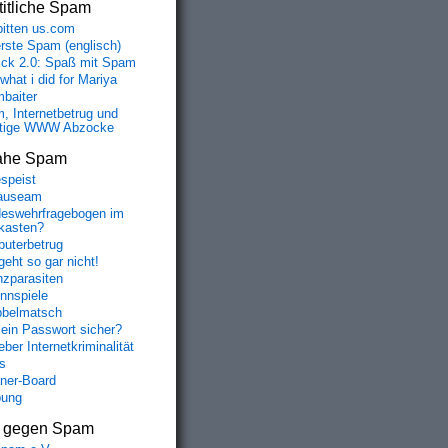
itliche Spam
bitten us.com
erste Spam (englisch)
fick 2.0: Spaß mit Spam
 what i did for Mariya
baiter
, Internetbetrug und
tige WWW Abzocke
ahe Spam
speist
auseam
eswehrfragebogen im
fkasten?
uterbetrug
geht so gar nicht!
nzparasiten
nnspiele
belmatsch
mein Passwort sicher?
ber Internetkriminalität
s
aner-Board
bung
s gegen Spam