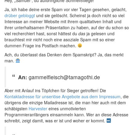
Hey, „Samuel“, du aufdringliche Schmeißfliege!
Ja, ich habe deine erste Spam vor vier Tagen gesehen, gelacht,
drüber gebloggt
und sie gelöscht. Scheinst ja doch nicht so viel
Interesse an meiner Website mit ihrem qualitativen Inhalt und
ihrer unterhaltsamen Präsentation zu haben, auf der du schon so
viel recherchiert hast, sonst hättest du
das
ja gelesen und
brauchtest mir nicht noch eine asoziale Spam mit so einer
dummen Frage ins Postfach machen.
Ach, du überlasst das Denken dem Spamskript? Ja, das merkt
man.
An:
gammelfleisch@tamagothi.de
Aber mit Anlauf ins Töpfchen für Sieger getroffen! Die
Kontaktadresse für unseriöse Angebote aus dem Impressum
, die
übrigens die einzige Mailadresse ist, die man hier auch mit dem
schäbigsten
Harvester
eines unmotivierten
Programmieranfängers einsammeln kann. Wer an diese Adresse
schreibt, zeigt damit, was er ist und woher er kommt.