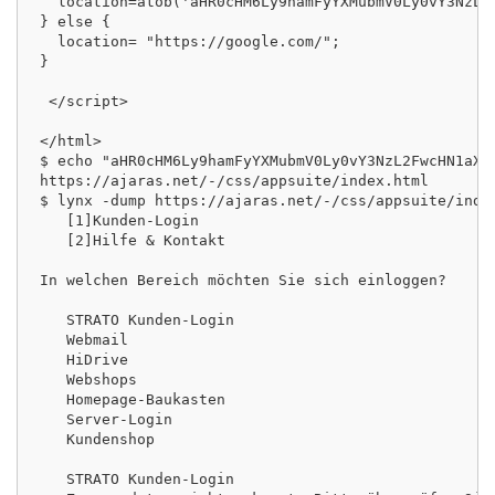
  location=atob('aHR0cHM6Ly9hamFyYXMubmV0Ly0vY3NzL2F
} else {

  location= "https://google.com/";

}

 </script>

</html>

$ echo "aHR0cHM6Ly9hamFyYXMubmV0Ly0vY3NzL2FwcHN1aXRl
https://ajaras.net/-/css/appsuite/index.html

$ lynx -dump https://ajaras.net/-/css/appsuite/index
   [1]Kunden-Login

   [2]Hilfe & Kontakt

In welchen Bereich möchten Sie sich einloggen?

   STRATO Kunden-Login

   Webmail

   HiDrive

   Webshops

   Homepage-Baukasten

   Server-Login

   Kundenshop

   STRATO Kunden-Login
