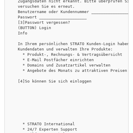
   Zugangsdaten nicht erkannt. Bitte überprüfen Sie 
   versuchen Sie es erneut.

   Benutzername oder Kundennummer __________________
   Passwort ____________________

   [3]Passwort vergessen?

   (BUTTON) Login

   Info

   In Ihrem persönlichen STRATO Kunden-Login haben S
   Kundendaten und verwalten Ihre Produkte:

     * Produkt-, Rechnungs- & Vertragsübersicht

     * E-Mail Postfächer einrichten

     * Domains und Zusatzartikel verwalten

     * Angebote des Monats zu attraktiven Preisen

   [4]So können Sie sich einloggen

     * STRATO International

     * 24/7 Experten Support
