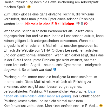
Hausdurchsuchung noch die Beweissicherung am Arbeitsplatz
machen Spaß.
Zum Glück gibt es eine ganz einfache Technik, die wirksam
verhindert, dass man jemals Opfer eines solchen Phishings
werden kann:
Niemals in eine E-Mail klicken
.
Wer solche Seiten in seinem Webbrowser als Lesezeichen
abgespeichert hat und sie
nur
über die Lesezeichen aufruft, kann
keinen giftigen Link untergeschoben bekommen. Wenn man
angesichts einer solchen E-Mail einmal unsicher geworden ist:
Einfach die Website von STRATO übers Lesezeichen aufrufen
und dort ganz normal anmelden. Wenn sich dabei zeigt, dass das
in der E-Mail behauptete Problem gar nicht existiert, hat man
einen kriminellen Angriff – neudeutsch: Cybercrime – erfolgreich
abgewehrt. So einfach war das!
Phishing dürfte immer noch die häufigste Kriminalitätsform im
Internet sein. Diese Mail ist relativ einfach als Phishing zu
erkennen, aber es gibt auch besser vorgetragenes,
personalisiertes Phishing. Mit namentlicher Ansprache.
Daten
haben die Kriminellen leider mehr als genug
. Der Schutz gegen
Phishing kostet nichts und ist nicht einmal mit einem
Komfortverlust verbunden. Man klickt einfach nicht in E-Mail…