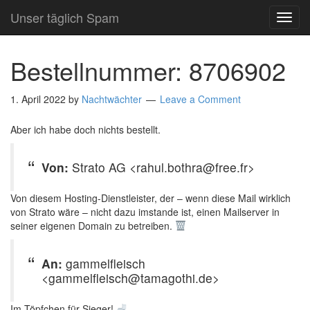
Unser täglich Spam
TOG
NAVI
Bestellnummer: 8706902
1. April 2022
by
Nachtwächter
Leave a Comment
Aber ich habe doch nichts bestellt.
Von:
Strato AG <rahul.bothra@free.fr>
Von diesem Hosting-Dienstleister, der – wenn diese Mail wirklich
von Strato wäre – nicht dazu imstande ist, einen Mailserver in
seiner eigenen Domain zu betreiben.
An:
gammelfleisch
<gammelfleisch@tamagothi.de>
Im Töpfchen für Sieger!