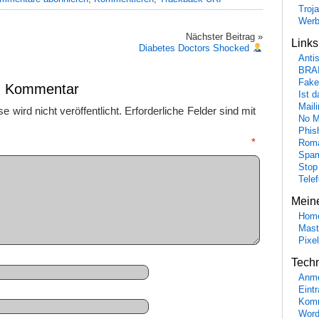
Troj
Wer
Nächster Beitrag »
Link
Diabetes Doctors Shocked
Anti
BRA
Fake
en Kommentar
Ist 
Maili
 wird nicht veröffentlicht.
Erforderliche Felder sind mit
No M
Phis
mmentar
*
Roma
Spa
Stop
Tele
Mein
Hom
Mast
Pixe
Tech
Anme
Eint
Komm
Word