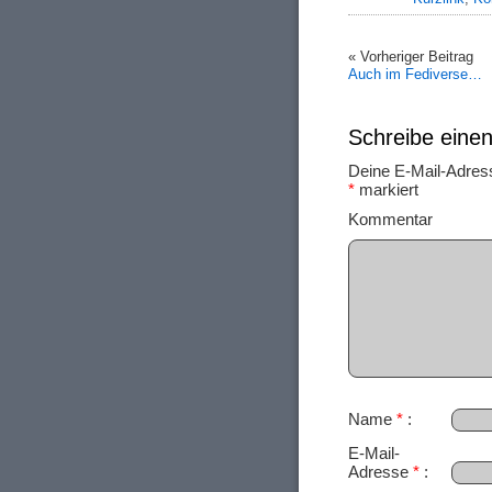
« Vorheriger Beitrag
Auch im Fediverse…
Schreibe ein
Deine E-Mail-Adresse
*
markiert
Ko
Name
*
E-Mail-
Adresse
*