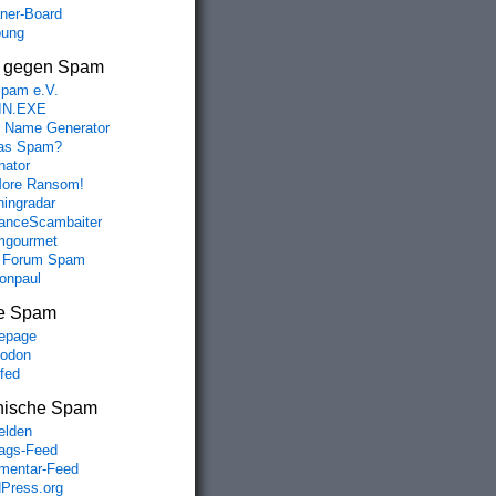
aner-Board
bung
s gegen Spam
spam e.V.
IN.EXE
 Name Generator
das Spam?
nator
ore Ransom!
hingradar
nceScambaiter
mgourmet
 Forum Spam
fonpaul
e Spam
epage
odon
lfed
nische Spam
lden
rags-Feed
entar-Feed
Press.org