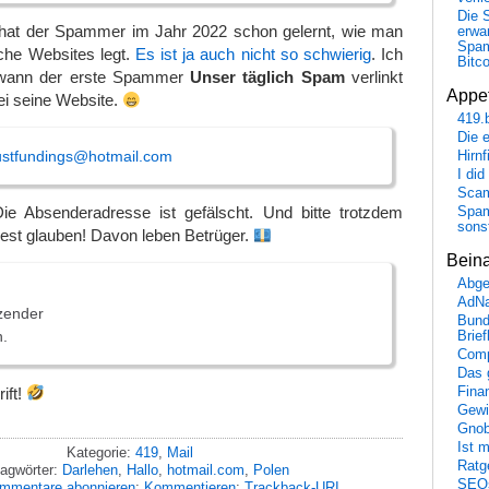
Die 
 hat der Spammer im Jahr 2022 schon gelernt, wie man
erwar
Spa
che Websites legt.
Es ist ja auch nicht so schwierig
. Ich
Bitc
 wann der erste Spammer
Unser täglich Spam
verlinkt
Appet
ei seine Website.
419.
Die 
ustfundings@hotmail.com
Hirn
I did
Scam
ie Absenderadresse ist gefälscht. Und bitte trotzdem
Spam
sons
est glauben! Davon leben Betrüger.
Bein
Abge
AdN
zender
Bund
n.
Brie
Comp
Das 
ift!
Fina
Gewi
Gnob
Ist 
Kategorie:
419
,
Mail
Ratge
agwörter:
Darlehen
,
Hallo
,
hotmail.com
,
Polen
SEO
mmentare abonnieren
;
Kommentieren
;
Trackback-URI