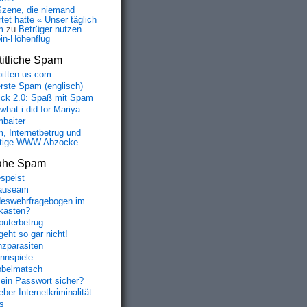
Szene, die niemand
tet hatte « Unser täglich
m
zu
Betrüger nutzen
oin-Höhenflug
itliche Spam
bitten us.com
erste Spam (englisch)
fick 2.0: Spaß mit Spam
 what i did for Mariya
baiter
, Internetbetrug und
tige WWW Abzocke
ahe Spam
speist
auseam
eswehrfragebogen im
fkasten?
uterbetrug
geht so gar nicht!
nzparasiten
nnspiele
belmatsch
mein Passwort sicher?
ber Internetkriminalität
s