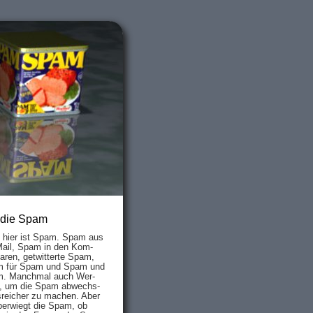
 die Spam
s hier ist Spam. Spam aus
Mail, Spam in den Kom­
aren, ge­twit­ter­te Spam,
 für Spam und Spam und
. Manch­mal auch Wer­
, um die Spam ab­wechs­
­reich­er zu mach­en. Aber
ber­wiegt die Spam, ob