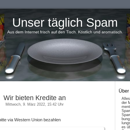
Unser täglich Spam
Aus dem Internet frisch auf den Tisch. Köstlich und aromatisch.
Über
Wir bieten Kredite an
Alle
der 
Mittwoch, 9. März 2022, 15:42 Uhr
men­t
Spam
Spam
bung
bitte via Western Union bezahlen
lungs
es ü