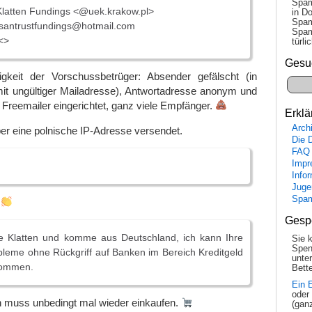
Spam
latten Fundings <@uek.krakow.pl>
in Do
Spam
santrustfundings@hotmail.com
Spam
<>
tür­l
Gesu
igkeit der Vorschussbetrüger: Absender gefälscht (in
mit ungültiger Mailadresse), Antwortadresse anonym und
 Freemailer eingerichtet, ganz viele Empfänger.
Erklä
Arch
er eine polnische IP-Adresse versendet.
Die 
FAQ
Impr
Info
Juge
Spa
!
Gesp
e Klatten und komme aus Deutschland, ich kann Ihre
Sie 
Spen
obleme ohne Rückgriff auf Banken im Bereich Kreditgeld
unte
ekommen.
Bette
Ein 
oder
ch muss unbedingt mal wieder einkaufen.
(gan