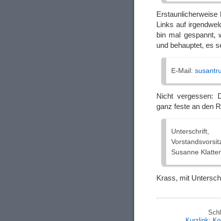
Erstaunlicherweise
Links auf irgendwel
bin mal gespannt,
und behauptet, es s
E-Mail:
susantr
Nicht vergessen: D
ganz feste an den R
Unterschrift,
Vorstandsvorsit
Susanne Klatte
Krass, mit Unterschr
Schl
Kurzlink
;
Ko