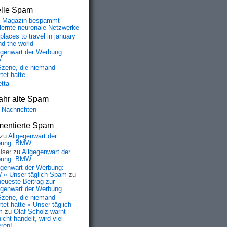
elle Spam
-Magazin bespammt
lernte neuronale Netzwerke
places to travel in january
nd the world
egenwart der Werbung:
W
Szene, die niemand
tet hatte
etta
ahr alte Spam
 Nachrichten
entierte Spam
zu
Allgegenwart der
bung: BMW
User
zu
Allgegenwart der
bung: BMW
egenwart der Werbung:
« Unser täglich Spam
zu
neueste Beitrag zur
egenwart der Werbung
Szene, die niemand
tet hatte « Unser täglich
m
zu
Olaf Scholz warnt –
icht handelt, wird viel
eren!