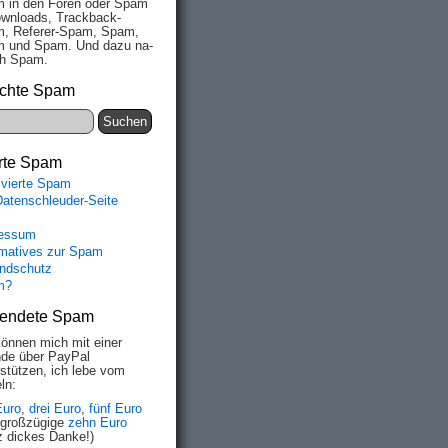
 in den Fo­ren oder Spam
wn­loads, Track­back-
, Re­fe­rer-Spam, Spam,
 und Spam. Und da­zu na­
ich Spam.
chte Spam
rte Spam
ivierte Spam
Datenschleuder-Seite
essum
rmatives zur Spam
ndschutz
m?
endete Spam
können mich mit einer
de über PayPal
rstützen, ich lebe vom
ln:
Euro
,
drei Euro
,
fünf Euro
 großzügige
zehn Euro
z dickes Danke!)