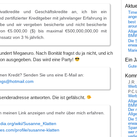
Aktu
ivatkredite und Geschäftskredite an, ich bin ein
Time
ange
 zertifizierter Kreditgeber mit jahrelanger Erfahrung in
best 
abe und wir vergeben besicherte und nicht besicherte
arou
von €5.000,00 ($) bis maximal €500,000,000,00 mit
Allg
BM
nssatz von 3 % jährlich.
Die 
erwar
Mari
undert Megaeuro. Nach Bonität fragst du ja nicht, und ich
hon ausgegeben. Das wird eine Party!
Ein J
Gute
nen Kredit? Senden Sie uns eine E-Mail an:
Komm
ings@hotmail.com
J.R.
Wer
P.C.
Wer
bsenderadresse antworten. Die ist gefälscht.
Allg
BMW 
Der 
h meinen Link anzeigen und mehr über mich erfahren.
Allg
Die 
pedia.org/wiki/Susanne_Klatten
erwar
Spa
bes.com/profile/susanne-klatten
wer n
verli