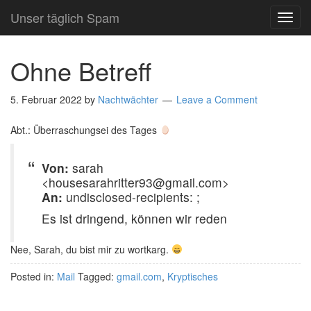
Unser täglich Spam
TOG
NAVI
Ohne Betreff
5. Februar 2022
by
Nachtwächter
Leave a Comment
Abt.: Überraschungsei des Tages
Von:
sarah
<housesarahritter93@gmail.com>
An:
undisclosed-recipients: ;
Es ist dringend, können wir reden
Nee, Sarah, du bist mir zu wortkarg.
Posted in:
Mail
Tagged:
gmail.com
,
Kryptisches