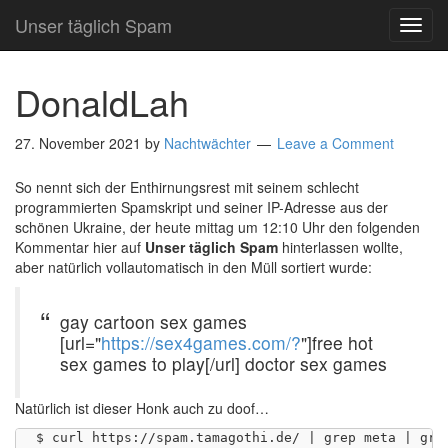
Unser täglich Spam
TOG
NAVI
DonaldLah
27. November 2021
by
Nachtwächter
Leave a Comment
So nennt sich der Enthirnungsrest mit seinem schlecht
programmierten Spamskript und seiner IP-Adresse aus der
schönen Ukraine, der heute mittag um 12:10 Uhr den folgenden
Kommentar hier auf
Unser täglich Spam
hinterlassen wollte,
aber natürlich vollautomatisch in den Müll sortiert wurde:
gay cartoon sex games
[url="
https://sex4games.com/?
"]free hot
sex games to play[/url] doctor sex games
Natürlich ist dieser Honk auch zu doof…
$ curl https://spam.tamagothi.de/ | grep meta | grep