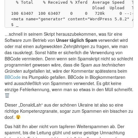
  % Total    % Received % Xferd  Average Speed   Tim
                                 Dload  Upload   Tot
100 63407  100 63407    0     0   720k      0 --:--:
<meta name="generator" content="WordPress 5.8.2" />

…schnell in seinem Skript herauszubekommen, was für eine
Software zum Betrieb von
Unser täglich Spam
verwendet wird
oder mal einen aufgeweckten Zehnjährigen zu fragen, wie man
das rauskriegt. Sonst hätte er sicherlich die Verwendung von
BBCode vermieden. Denn wenn sein Spamskript nicht so schlecht
programmiert gewesen wäre, dass die Spam
aus technischen
Gründen
aufgefallen ist, wäre der Kommentar spätestens beim
BBCode
ins Plumpsklo gefallen. BBCode in Blogkommentaren
wird
ausschließlich
von Spammern verwendet. Es gibt keine
einzige Fehlerkennung, wenn man so etwas in den Müll schmeißt.
Dieser „DonaldLah“ aus der schönen Ukraine ist also so eine
richtige Kompetenzgranate, sogar zum Spammen ein bisschen zu
doof.
Das hält ihn aber nicht vom tapferen Weiterspammen ab. Der
spammt, bis die Leitung glüht und seine geistige Umnachtung