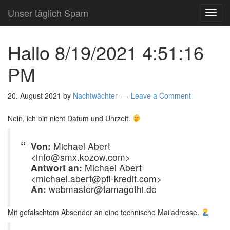
Unser täglich Spam
TOG
NAVI
Hallo 8/19/2021 4:51:16
PM
20. August 2021
by
Nachtwächter
Leave a Comment
Nein, ich bin nicht Datum und Uhrzeit.
Von:
Michael Abert
<info@smx.kozow.com>
Antwort an:
Michael Abert
<michael.abert@pfl-kredit.com>
An:
webmaster@tamagothi.de
Mit gefälschtem Absender an eine technische Mailadresse.