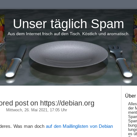
Unser täglich Spam
Aus dem Internet frisch auf den Tisch. Köstlich und aromatisch.
Über
red post on https://debian.org
Alle
der 
Mittwoch, 26. Mai 2021, 17:05 Uhr
men­t
Spam
Spam
bung
anderes. Was man doch
auf den Maillinglisten von Debian
lungs
es ü