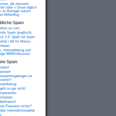
Szene, die niemand
tet hatte « Unser täglich
m
zu
Betrüger nutzen
oin-Höhenflug
itliche Spam
bitten us.com
erste Spam (englisch)
fick 2.0: Spaß mit Spam
 what i did for Mariya
baiter
, Internetbetrug und
tige WWW Abzocke
ahe Spam
speist
auseam
eswehrfragebogen im
fkasten?
uterbetrug
geht so gar nicht!
nzparasiten
nnspiele
belmatsch
mein Passwort sicher?
ber Internetkriminalität
s