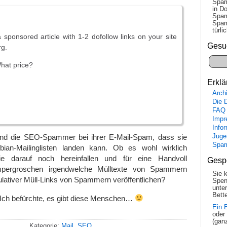
Spam
in Do
Spam
Spam
tür­l
a sponsored article with 1-2 dofollow links on your site
Gesu
rg.
What price?
Erklä
Arch
Die 
FAQ
Impr
Info
Juge
sind die SEO-Spammer bei ihrer E-Mail-Spam, dass sie
Spa
ian-Mailinglisten landen kann. Ob es wohl wirklich
e darauf noch hereinfallen und für eine Handvoll
Gesp
mpergroschen irgendwelche Mülltexte von Spammern
Sie 
ulativer Müll-Links von Spammern veröffentlichen?
Spen
unte
Bette
ch befürchte, es gibt diese Menschen…
Ein 
oder
(gan
Kategorie:
Mail
,
SEO