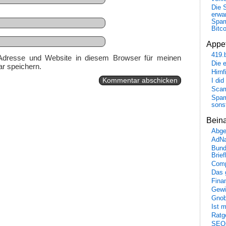
Die 
erwar
Spa
Bitc
Appet
419.
Adresse und Website in diesem Browser für meinen
Die 
r speichern.
Hirn
I did
Scam
Spam
sons
Bein
Abge
AdN
Bund
Brie
Comp
Das 
Fina
Gewi
Gnob
Ist 
Ratge
SEO