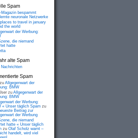
elle Spam
-Magazin bespammt
lernte neuronale Netzwerke
places to travel in january
nd the world
egenwart der Werbung:
W
Szene, die niemand
tet hatte
etta
ahr alte Spam
 Nachrichten
entierte Spam
zu
Allgegenwart der
bung: BMW
User
zu
Allgegenwart der
bung: BMW
egenwart der Werbung:
« Unser täglich Spam
zu
neueste Beitrag zur
egenwart der Werbung
Szene, die niemand
tet hatte « Unser täglich
m
zu
Olaf Scholz warnt –
icht handelt, wird viel
eren!