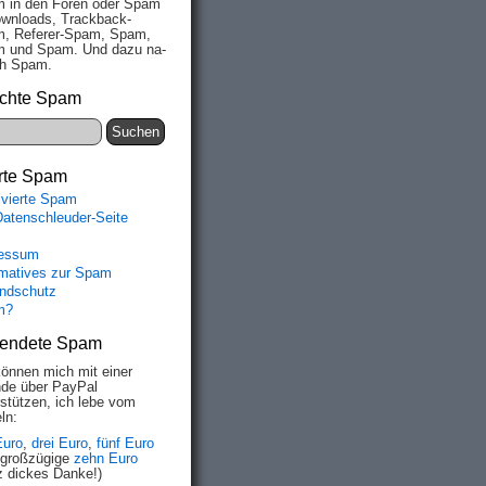
 in den Fo­ren oder Spam
wn­loads, Track­back-
, Re­fe­rer-Spam, Spam,
 und Spam. Und da­zu na­
ich Spam.
chte Spam
rte Spam
ivierte Spam
Datenschleuder-Seite
essum
rmatives zur Spam
ndschutz
m?
endete Spam
können mich mit einer
de über PayPal
rstützen, ich lebe vom
ln:
Euro
,
drei Euro
,
fünf Euro
 großzügige
zehn Euro
z dickes Danke!)