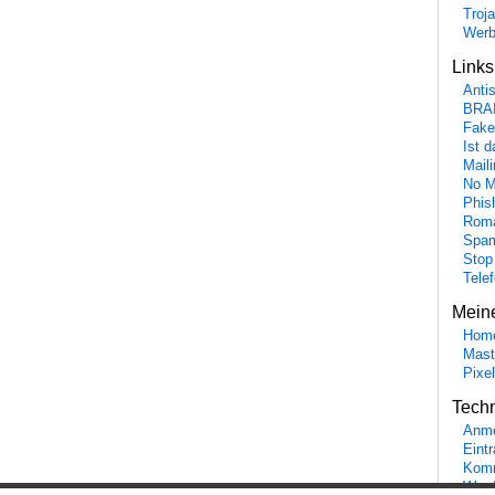
Troj
Wer
Link
Anti
BRA
Fake
Ist 
Maili
No M
Phis
Roma
Spa
Stop
Tele
Mein
Hom
Mast
Pixe
Tech
Anme
Eint
Komm
Word