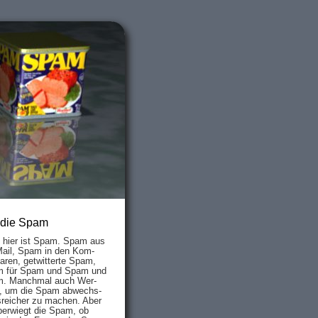
 die Spam
s hier ist Spam. Spam aus
Mail, Spam in den Kom­
aren, ge­twit­ter­te Spam,
 für Spam und Spam und
. Manch­mal auch Wer­
, um die Spam ab­wechs­
­reich­er zu mach­en. Aber
ber­wiegt die Spam, ob