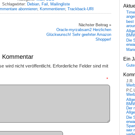
Schlagwörter:
Debian
,
Fail
,
Mailingliste
Aktu
mmentare abonnieren
;
Kommentieren
;
Trackback-URI
Time
ange
best 
Nächster Beitrag »
arou
Oracle-myrzabsam2 Herzlichen
Allg
Glückwunsch! Sehr geehrter Amazon
BM
Shopper!
Die 
erwar
Mari
en Kommentar
Ein J
 wird nicht veröffentlicht.
Erforderliche Felder sind mit
Gute
Komm
mmentar
*
J.R.
Wer
P.C.
Wer
Allg
BMW 
Der 
Allg
Die 
erwar
Spa
wer n
verli