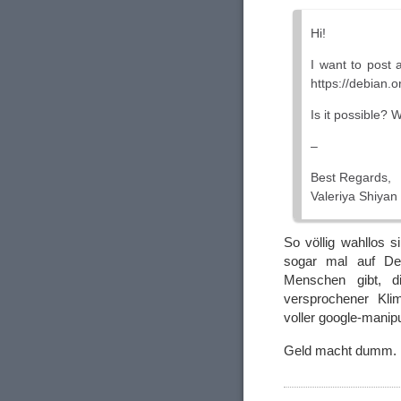
Hi!
I want to post 
https://debian.o
Is it possible? 
–
Best Regards,
Valeriya Shiyan
So völlig wahllos 
sogar mal auf Deb
Menschen gibt, di
versprochener Kli
voller google-manip
Geld macht dumm. I