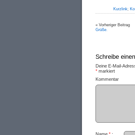
Kurzlink
;
Ko
« Vorheriger Beitrag
Grüße.
Schreibe ein
Deine E-Mail-Adresse
*
markiert
Ko
Name
*