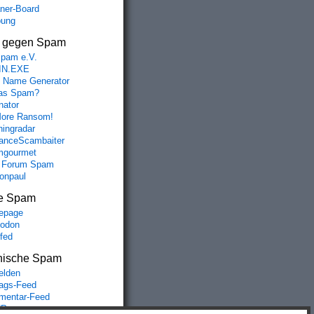
aner-Board
bung
s gegen Spam
spam e.V.
IN.EXE
 Name Generator
das Spam?
nator
ore Ransom!
hingradar
nceScambaiter
mgourmet
 Forum Spam
fonpaul
e Spam
epage
odon
lfed
nische Spam
lden
rags-Feed
entar-Feed
Press.org