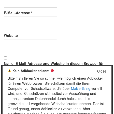
E-Mail-Adresse
*
Website
Name, E-Mail-Adresse und Website in diesem Browser für
meinen nächsten Kommentar speichern.
Kein Adblocker erkannt
Close
Bitte installieren Sie so schnell wie möglich einen Adblocker
für ihren Webbrowser! Sie schützen damit die Ihren
Computer vor Schadsoftware, die über
Malvertising
verteilt
wird, und Sie schützen sich selbst vor Ausspähung und
intransparentem Datenhandel durch halbseiden bis
grenzkriminell vorgehende Wirtschaftsunternehmen. Das ist
Grund genug, einen Adblocker zu verwenden. Aber
Copyright © 2026 Unser täglich Spam.
gleichzeitig machen Sie auch Ihre gesamte Interneterfahrung