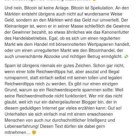
Und nein, Bitcoin ist keine Anlage. Bitcoin ist Spekulation. An den
Märkten entsteht übrigens auch nicht auf wundersame Weise
Geld, sondern an den Märkten wird das Geld nur umverteilt. Der
Kleinanleger ist, wenn er in seiner Masse schließlich die Gewinne
der Gewinner bezahlt, so etwas ähnliches wie das Kanonenfutter
des Handelsbetriebes. Egal, ob es sich um einen regulierten
Markt wie dem Handel mit börsennotierten Wertpapieren handelt,
oder um einen unregulierten Markt wie den Bitcoinhandel, der
auch unverschämte Abzocke und richtigen Betrug ermöglicht.
Spam ist übrigens niemals ein gutes Zeichen. Schon gar nicht,
wenn einer tolle Reichwerdtipps hat, aber asozial und illegal
rumspammt, statt einfach selbst mit seinen tollen und legalen
Reichwerdtipps reich zu werden. Es gibt nur einen einzigen
Grund, warum so ein Reichwerdexperte spammen sollte: Weil
seine Reichwerdmethode nicht funktioniert. Wer mir das nicht
glaubt, weil ich nur ein dahergelaufener Blogger bin, der in
diesem geduldigen Internet gar vieles erzählen kann: Gut so!
Unterhalten sie sich einfach mal mit einem erwachsenen
Menschen von auch nur durchschnittlicher Intelligenz und
Lebenserfahrung! Diesen Text dürfen sie dabei gern
mitnehmen…