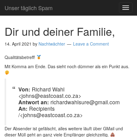
Unser täglich Spam
TOG
NAVI
Dir und deiner Familie,
14. April 2021
by
Nachtwächter
Leave a Comment
Qualitätsbetreff!
Mit Komma am Ende. Das sieht noch dümmer als ein Punkt aus.
Von:
Richard Wahl
<johns@eastcoast.co.za>
Antwort an:
richardwahlsure@gmail.com
An:
Recipients
/<johns@eastcoast.co.za>
Der Absender ist gefälscht, alles weitere läuft über GMail und
dieser Müll geht an ganz viele Empfänger gleichzeitig.