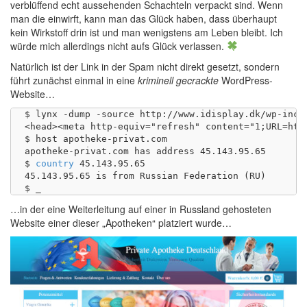
verblüffend echt aussehenden Schachteln verpackt sind. Wenn
man die einwirft, kann man das Glück haben, dass überhaupt
kein Wirkstoff drin ist und man wenigstens am Leben bleibt. Ich
würde mich allerdings nicht aufs Glück verlassen.
Natürlich ist der Link in der Spam nicht direkt gesetzt, sondern
führt zunächst einmal in eine
kriminell gecrackte
WordPress-
Website…
$ lynx -dump -source http://www.idisplay.dk/wp-inclu
<head><meta http-equiv="refresh" content="1;URL=http
$ host apotheke-privat.com

apotheke-privat.com has address 45.143.95.65

$ 
country
 45.143.95.65 

45.143.95.65 is from Russian Federation (RU)

…in der eine Weiterleitung auf einer in Russland gehosteten
Website einer dieser „Apotheken“ platziert wurde…