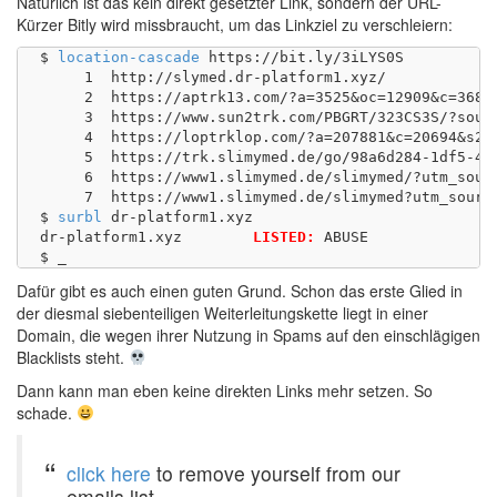
Natürlich ist das kein direkt gesetzter Link, sondern der URL-
Kürzer Bitly wird missbraucht, um das Linkziel zu verschleiern:
$ 
location-cascade
 https://bit.ly/3iLYS0S

     1	http://slymed.dr-platform1.xyz/

     2	https://aptrk13.com/?a=3525&oc=12909&c=36862&m=3&s1=amouuuuuu

     3	https://www.sun2trk.com/PBGRT/323CS3S/?source_id=3525&sub1=191631466

     4	https://loptrklop.com/?a=207881&c=20694&s2=60600d3775fe4a95b3ff5983fbb9e0ed&s3=16&sub4=3525

     5	https://trk.slimymed.de/go/98a6d284-1df5-47b7-acb9-a9be24d0b8fe?r=537642377&o=14148&a=207881&sub4=3525

     6	https://www1.slimymed.de/slimymed/?utm_source=OasisAds&campaign=98a6d284-1df5-47b7-acb9-a9be24d0b8fe&source=ea4d0dfb-bd26-43c6-9548-e2d6d4237984&custom1=537642377

     7	https://www1.slimymed.de/slimymed?utm_source=OasisAds&campaign=98a6d284-1df5-47b7-acb9-a9be24d0b8fe&source=ea4d0dfb-bd26-43c6-9548-e2d6d4237984&custom1=537642377

$ 
surbl
 dr-platform1.xyz

dr-platform1.xyz	
LISTED:
 ABUSE

Dafür gibt es auch einen guten Grund. Schon das erste Glied in
der diesmal siebenteiligen Weiterleitungskette liegt in einer
Domain, die wegen ihrer Nutzung in Spams auf den einschlägigen
Blacklists steht.
Dann kann man eben keine direkten Links mehr setzen. So
schade.
click here
to remove yourself from our
emails list