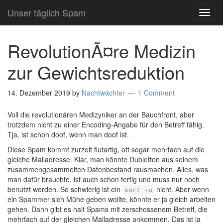
Unser täglich Spam
TOG
NAVI
RevolutionÃ¤re Medizin
zur Gewichtsreduktion
14. Dezember 2019
by
Nachtwächter
1 Comment
Voll die revolutionären Medizyniker an der Bauchfront, aber
trotzdem nicht zu einer Encoding-Angabe für den Betreff fähig.
Tja, ist schon doof, wenn man doof ist.
Diese Spam kommt zurzeit flutartig, oft sogar mehrfach auf die
gleiche Mailadresse. Klar, man könnte Dubletten aus seinem
zusammengesammelten Datenbestand rausmachen. Alles, was
man dafür brauchte, ist auch schon fertig und muss nur noch
benutzt werden. So schwierig ist ein
nicht. Aber wenn
sort -u
ein Spammer sich Mühe geben wollte, könnte er ja gleich arbeiten
gehen. Dann gibt es halt Spams mit zerschossenem Betreff, die
mehrfach auf der gleichen Mailadresse ankommen. Das ist ja