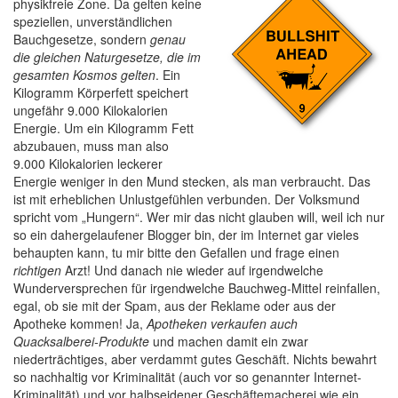
physikfreie Zone. Da gelten keine
speziellen, unverständlichen
Bauchgesetze, sondern
genau
die gleichen Naturgesetze, die im
gesamten Kosmos gelten
. Ein
Kilogramm Körperfett speichert
ungefähr 9.000 Kilokalorien
Energie. Um ein Kilogramm Fett
abzubauen, muss man also
9.000 Kilokalorien leckerer
Energie weniger in den Mund stecken, als man verbraucht. Das
ist mit erheblichen Unlustgefühlen verbunden. Der Volksmund
spricht vom „Hungern“. Wer mir das nicht glauben will, weil ich nur
so ein dahergelaufener Blogger bin, der im Internet gar vieles
behaupten kann, tu mir bitte den Gefallen und frage einen
richtigen
Arzt! Und danach nie wieder auf irgendwelche
Wunderversprechen für irgendwelche Bauchweg-Mittel reinfallen,
egal, ob sie mit der Spam, aus der Reklame oder aus der
Apotheke kommen! Ja,
Apotheken verkaufen auch
Quacksalberei-Produkte
und machen damit ein zwar
niederträchtiges, aber verdammt gutes Geschäft. Nichts bewahrt
so nachhaltig vor Kriminalität (auch vor so genannter Internet-
Kriminalität) und vor halbseidener Geschäftemacherei wie ein