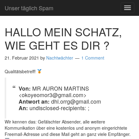
Unser täglich Spam
TOG
NAVI
HALLO MEIN SCHATZ,
WIE GEHT ES DIR ?
21. Februar 2021
by
Nachtwächter
1 Comment
Qualitätsbetreff!
Von:
MR AURON MARTINS
<okoyeomor3@gmail.com>
Antwort an:
dhl.orrg@gmail.com
An:
undisclosed-recipients: ;
Wir kennen das: Gefälschter Absender, alle weitere
Kommunikation über eine kostenlos und anonym eingerichtete
Freemail-Adresse und diese Mail geht an ganz viele Empfänger.