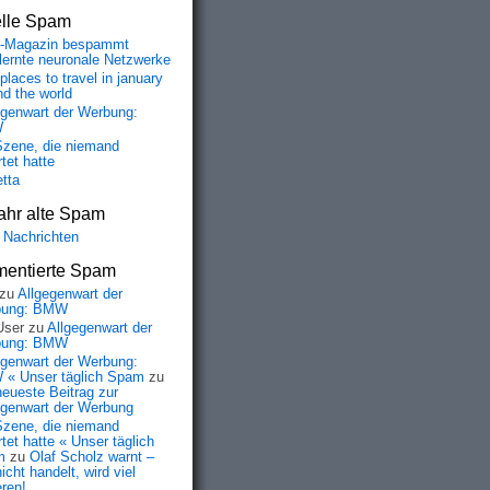
elle Spam
-Magazin bespammt
lernte neuronale Netzwerke
places to travel in january
nd the world
egenwart der Werbung:
W
Szene, die niemand
tet hatte
etta
ahr alte Spam
 Nachrichten
entierte Spam
zu
Allgegenwart der
bung: BMW
User
zu
Allgegenwart der
bung: BMW
egenwart der Werbung:
« Unser täglich Spam
zu
neueste Beitrag zur
egenwart der Werbung
Szene, die niemand
tet hatte « Unser täglich
m
zu
Olaf Scholz warnt –
icht handelt, wird viel
eren!