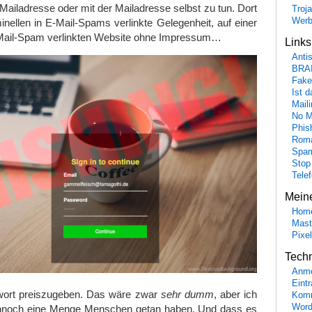
Mailadresse oder mit der Mailadresse selbst zu tun. Dort
Troj
Wer
minellen in E-Mail-Spams verlinkte Gelegenheit, auf einer
 E-Mail-Spam verlinkten Website ohne Impressum…
Link
Anti
BRA
Fake
Ist 
Maili
No M
Phis
Roma
Spa
Stop
Tele
Mein
Hom
Mast
Pixe
Tech
Anme
Eint
ort preiszugeben. Das wäre zwar
sehr dumm
, aber ich
Komm
Word
ennoch eine Menge Menschen getan haben. Und dass es