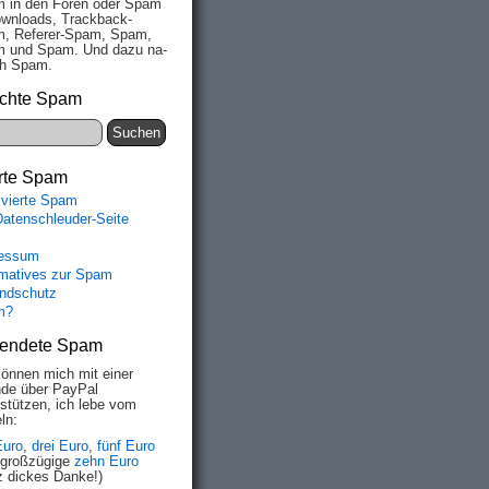
 in den Fo­ren oder Spam
wn­loads, Track­back-
, Re­fe­rer-Spam, Spam,
 und Spam. Und da­zu na­
ich Spam.
chte Spam
rte Spam
ivierte Spam
Datenschleuder-Seite
essum
rmatives zur Spam
ndschutz
m?
endete Spam
können mich mit einer
de über PayPal
rstützen, ich lebe vom
ln:
Euro
,
drei Euro
,
fünf Euro
 großzügige
zehn Euro
z dickes Danke!)