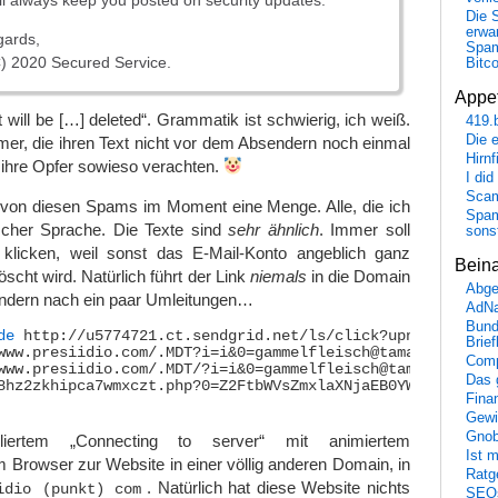
Die 
erwar
ards,
Spa
) 2020 Secured Service.
Bitc
Appet
 will be […] deleted“. Grammatik ist schwierig, ich weiß.
419.
Die 
er, die ihren Text nicht vor dem Absendern noch einmal
Hirn
e ihre Opfer sowieso verachten.
I did
Scam
t von diesen Spams im Moment eine Menge. Alle, die ich
Spam
ischer Sprache. Die Texte sind
sehr ähnlich
. Immer soll
sons
klicken, weil sonst das E-Mail-Konto angeblich ganz
Bein
öscht wird. Natürlich führt der Link
niemals
in die Domain
Abge
ondern nach ein paar Umleitungen…
AdN
Bund
de
 http://u5774721.ct.sendgrid.net/ls/click?upn=ejNuQA4a
Brie
Comp
Das 
Fina
Gewi
Gnob
iertem „Connecting to server“ mit animiertem
Ist 
im Browser zur Website in einer völlig anderen Domain, in
Ratge
. Natürlich hat diese Website nichts
idio (punkt) com
SEO