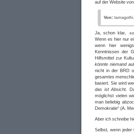
auf der Website vo
Von:
tamagothi
Ja, schon klar,
s
Wenn es hier nur ei
wenn hier wenig
Kenntnissen der G
Hilfsmittel zur Kul
könnte niemand auf 
nicht in der BRD o
gesamtes menschlic
basiert. Sie wird we
das ist Absicht
. D
möglichst vielen w
man beliebig abzo
Demokratie“ (A. Merk
Aber ich schreibe h
Selbst, wenn jeder 