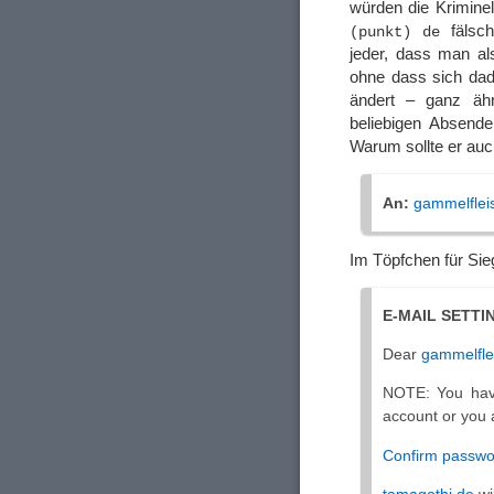
würden die Krimine
fälsch
(punkt) de
jeder, dass man al
ohne dass sich dad
ändert – ganz ähn
beliebigen Absend
Warum sollte er auc
An:
gammelflei
Im Töpfchen für Sie
E-MAIL SETTI
Dear
gammelfle
NOTE: You have
account or you 
Confirm passwo
tamagothi.de
wi