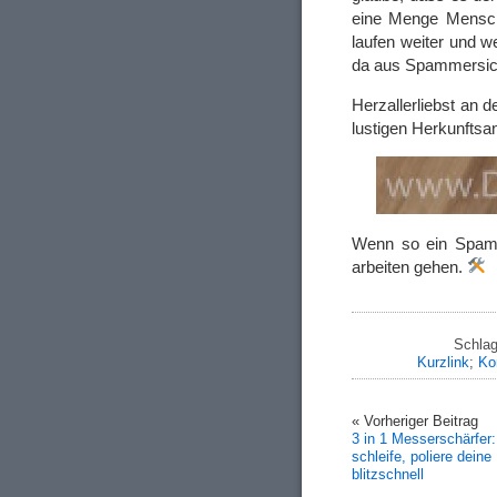
eine Menge Mensch
laufen weiter und w
da aus Spammersic
Herzallerliebst an d
lustigen Herkunftsa
Wenn so ein Spamm
arbeiten gehen.
Schlag
Kurzlink
;
Ko
« Vorheriger Beitrag
3 in 1 Messerschärfer:
schleife, poliere dein
blitzschnell