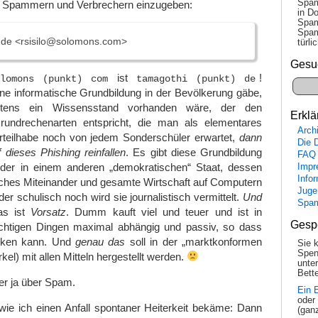
Spam
n Spammern und Verbrechern einzugeben:
in Do
Spam
Spam
.de <rsisilo@solomons.com>
tür­l
Gesu
ist
!
olomons (punkt) com
tamagothi (punkt) de
ne informatische Grundbildung in der Bevölkerung gäbe,
stens ein Wissensstand vorhanden wäre, der den
Erklä
rundrechenarten entspricht, die man als elementares
Arch
turteilhabe noch von jedem Sonderschüler erwartet,
dann
Die 
dieses Phishing reinfallen
. Es gibt diese Grundbildung
FAQ
der in einem anderen „demokratischen“ Staat, dessen
Impr
Info
hes Miteinander und gesamte Wirtschaft auf Computern
Juge
der schulisch noch wird sie journalistisch vermittelt.
Und
Spa
as ist
Vorsatz
. Dumm kauft viel und teuer und ist in
Gesp
ichtigen Dingen maximal abhängig und passiv, so dass
cken kann. Und
genau das
soll in der „marktkonformen
Sie 
Spen
el) mit allen Mitteln hergestellt werden.
unte
Bette
ier ja über Spam.
Ein 
oder
wie ich einen Anfall spontaner Heiterkeit bekäme: Dann
(gan