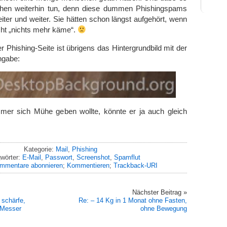
en weiterhin tun, denn diese dummen Phishingspams
eiter und weiter. Sie hätten schon längst aufgehört, wenn
ht „nichts mehr käme“.
er Phishing-Seite ist übrigens das Hintergrundbild mit der
ngabe:
er sich Mühe geben wollte, könnte er ja auch gleich
Kategorie:
Mail
,
Phishing
wörter:
E-Mail
,
Passwort
,
Screenshot
,
Spamflut
mmentare abonnieren
;
Kommentieren
;
Trackback-URI
Nächster Beitrag »
 schärfe,
Re: – 14 Kg in 1 Monat ohne Fasten,
e Messer
ohne Bewegung