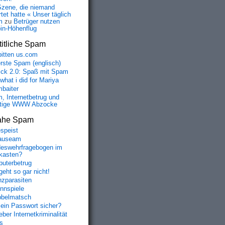
Szene, die niemand
tet hatte « Unser täglich
m
zu
Betrüger nutzen
oin-Höhenflug
itliche Spam
bitten us.com
erste Spam (englisch)
fick 2.0: Spaß mit Spam
 what i did for Mariya
baiter
, Internetbetrug und
tige WWW Abzocke
ahe Spam
speist
auseam
eswehrfragebogen im
tNCiKz48cn9lrYmqak1YFT4QN2pRzls7piP9nPh2XZXnp-2FuKiYlTQm
fkasten?
uterbetrug
geht so gar nicht!
nzparasiten
nnspiele
belmatsch
mein Passwort sicher?
ber Internetkriminalität
s