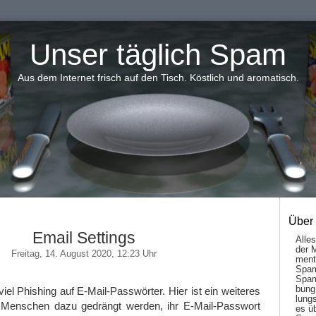
Unser täglich Spam
Aus dem Internet frisch auf den Tisch. Köstlich und aromatisch.
Über
Email Settings
Alle
der 
Freitag, 14. August 2020, 12:23 Uhr
men­t
Spam
Spam
bung
iel Phishing auf E-Mail-Passwörter. Hier ist ein weiteres
lungs
e Menschen dazu gedrängt werden, ihr E-Mail-Passwort
es ü