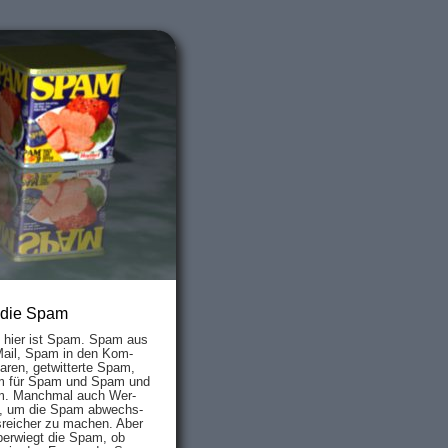
 die Spam
s hier ist Spam. Spam aus
Mail, Spam in den Kom­
aren, ge­twit­ter­te Spam,
 für Spam und Spam und
. Manch­mal auch Wer­
, um die Spam ab­wechs­
­reich­er zu mach­en. Aber
ber­wiegt die Spam, ob