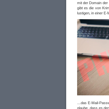
mit der Domain der 
gibt es die von Kri
lustigen, in einer
…das E-Mail-Passw
glaube, dass es d