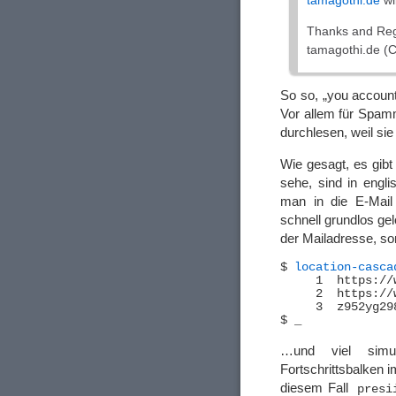
Thanks and Reg
tamagothi.de (C
So so, „
you account
Vor allem für Spamm
durchlesen, weil si
Wie gesagt, es gib
sehe, sind in engl
man in die E-Mail 
schnell grundlos gel
der Mailadresse, s
$ 
location-casca
     1	https://www.presiidio.com/.MDT?i=i&0=gammelfleisch@tamagothi.de

     2	https://www.presiidio.com/.MDT/?i=i&0=gammelfleisch@tamagothi.de

     3	z952yg298hz2zkhipca7wmxczt.php?0=Z2FtbWVsZmxlaXNjaEB0YW1hZ290aGkuZGU=&.verify??guce_referrer=aHR0cHM6Ly9sb2dpbi55YWhvby5jb20v&guce_referrer_sig=AQAAABA99NmGR9iNQOyU5mI3ASjQfYjcPATD_A8modgjxpNXYNmo8n5zxdi8EZV7GFYPzoSc_RpMz0hYfdCk0OLmxnMB6tpfZnd5ENcxTcI3e56K0Vz3pSL6PoIoDveE6VV6vAiBzqdjcYAbAHdiaf7gx2w9XRGmCh4orbe2VcZO9aN_

…und viel simul
Fortschrittsbalken 
diesem Fall
presi