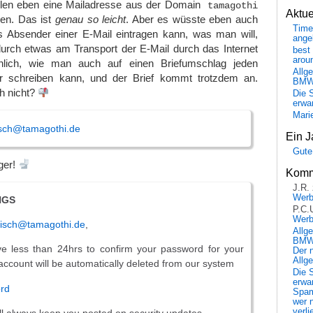
llen eben eine Mailadresse aus der Domain
tamagothi
Aktu
en. Das ist
genau so leicht
. Aber es wüsste eben auch
Time
s Absender einer E-Mail eintragen kann, was man will,
ange
urch etwas am Transport der E-Mail durch das Internet
best 
arou
lich, wie man auch auf einen Briefumschlag jeden
Allg
er schreiben kann, und der Brief kommt trotzdem an.
BM
h nicht?
Die 
erwar
Mari
sch@tamagothi.de
Ein J
Gute
ger!
Komm
J.R.
Wer
NGS
P.C.
Wer
isch@tamagothi.de
,
Allg
BMW 
 less than 24hrs to confirm your password for your
Der 
Allg
account will be automatically deleted from our system
Die 
erwar
rd
Spa
wer n
verli
ll always keep you posted on security updates.