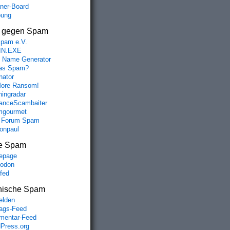
aner-Board
bung
s gegen Spam
spam e.V.
IN.EXE
 Name Generator
das Spam?
nator
ore Ransom!
hingradar
nceScambaiter
mgourmet
 Forum Spam
fonpaul
e Spam
epage
odon
lfed
nische Spam
lden
rags-Feed
entar-Feed
Press.org