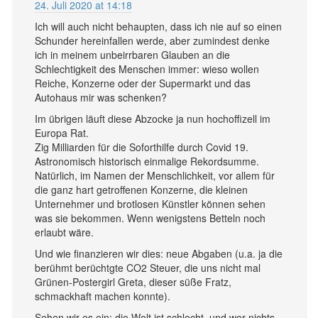
24. Juli 2020 at 14:18
Ich will auch nicht behaupten, dass ich nie auf so einen
Schunder hereinfallen werde, aber zumindest denke
ich in meinem unbeirrbaren Glauben an die
Schlechtigkeit des Menschen immer: wieso wollen
Reiche, Konzerne oder der Supermarkt und das
Autohaus mir was schenken?
Im übrigen läuft diese Abzocke ja nun hochoffizell im
Europa Rat.
Zig Milliarden für die Soforthilfe durch Covid 19.
Astronomisch historisch einmalige Rekordsumme.
Natürlich, im Namen der Menschlichkeit, vor allem für
die ganz hart getroffenen Konzerne, die kleinen
Unternehmer und brotlosen Künstler können sehen
was sie bekommen. Wenn wenigstens Betteln noch
erlaubt wäre.
Und wie finanzieren wir dies: neue Abgaben (u.a. ja die
berühmt berüchtgte CO2 Steuer, die uns nicht mal
Grünen-Postergirl Greta, dieser süße Fratz,
schmackhaft machen konnte).
Sehen wir es ein: die Welt ist schlecht, und wer nichts