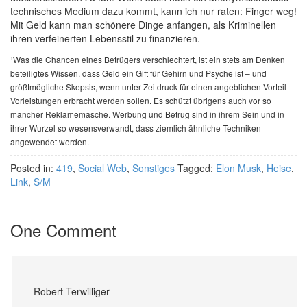
technisches Medium dazu kommt, kann ich nur raten: Finger weg!
Mit Geld kann man schönere Dinge anfangen, als Kriminellen
ihren verfeinerten Lebensstil zu finanzieren.
¹Was die Chancen eines Betrügers verschlechtert, ist ein stets am Denken
beteiligtes Wissen, dass Geld ein Gift für Gehirn und Psyche ist – und
größtmögliche Skepsis, wenn unter Zeitdruck für einen angeblichen Vorteil
Vorleistungen erbracht werden sollen. Es schützt übrigens auch vor so
mancher Reklamemasche. Werbung und Betrug sind in ihrem Sein und in
ihrer Wurzel so wesensverwandt, dass ziemlich ähnliche Techniken
angewendet werden.
Posted in:
419
,
Social Web
,
Sonstiges
Tagged:
Elon Musk
,
Heise
,
Link
,
S/M
One Comment
Robert Terwilliger