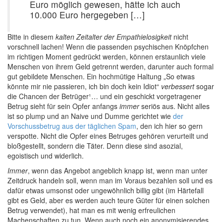
Euro möglich gewesen, hätte ich auch
10.000 Euro hergegeben […]
Bitte in diesem
kalten Zeitalter der Empathielosigkeit
nicht
vorschnell lachen! Wenn die passenden psychischen Knöpfchen
im richtigen Moment gedrückt werden, können erstaunlich viele
Menschen von ihrem Geld getrennt werden, darunter auch formal
gut gebildete Menschen. Ein hochmütige Haltung „So etwas
könnte mir nie passieren, ich bin doch kein Idiot“
verbessert
sogar
die Chancen der Betrüger¹… und ein geschickt vorgetragener
Betrug sieht für sein Opfer anfangs
immer
seriös aus. Nicht alles
ist so plump und an Naive und Dumme gerichtet wie
der
Vorschussbetrug aus der täglichen Spam
, den ich hier so gern
verspotte. Nicht die Opfer eines Betruges gehören verurteilt und
bloßgestellt, sondern die Täter. Denn diese sind asozial,
egoistisch und widerlich.
Immer
, wenn das Angebot angeblich knapp ist, wenn man unter
Zeitdruck handeln soll, wenn man im Voraus bezahlen soll und es
dafür etwas umsonst oder ungewöhnlich billig gibt (im Härtefall
gibt es Geld, aber es werden auch teure Güter für einen solchen
Betrug verwendet), hat man es mit wenig erfreulichen
Machenschaften zu tun. Wenn auch noch ein anonymisierendes