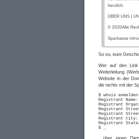
herzlich.
ÜBER UNS | U
© 2020Alle Rec
Sparkasse intr
So so, eure Geschi
Wer auf den Link k
Weiterleitung (Wer
Website in der D
die nichts mit der 
$ whois anmelden
Registrant Name:
Registrant Organ
Registrant Stree
Registrant Stree
Registrant City:
Registrant State
…über einen Dien