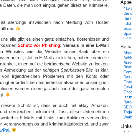
Appet
lle Daten, die man dort eingibt, gehen direkt an Kriminelle.
419.
Die 
Hirn
e ist allerdings inzwischen nach Meldung vom Hoster
I did
ällt mir.
Scam
Spam
sons
uns alle gibt es einen ganz einfachen, kostenlosen und
wirksamen
Schutz vor Phishing
:
Niemals in eine E-Mail
Bein
 Websites wie die Website seiner Bank über ein
Abge
er aufruft, statt in E-Mails zu klicken, haben kriminelle
AdN
Bund
chkeit, einen auf die betrügerische Website zu locken.
Brie
er Anmeldung auf der
richtigen Sparkassen-Site
ist klar,
Comp
 von irgendwelchen Problemen mit den Konto oder
Das 
ingt erforderlichen Sicherheitsmaßnahmen unsinnig ist,
Fina
Gewi
ationen würden einem ja auch nach der ganz normalen
Gnob
gt.
Ist 
Ratge
diesem Schutz ist, dass er auch mit eBay, Amazon,
SEO
nd dergleichen funktioniert. Dass diese Unternehmen
Troj
 weiterhin E-Mails mit Links zum Anklicken versenden,
Wer
für verantwortungslos und kriminalitätsfördernd, und zwar
Link
ayPal
.