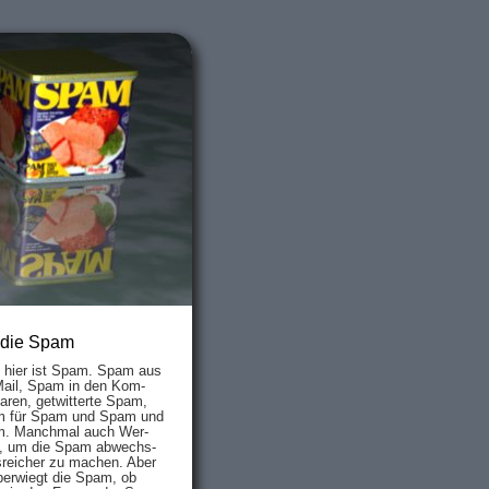
 die Spam
s hier ist Spam. Spam aus
Mail, Spam in den Kom­
aren, ge­twit­ter­te Spam,
 für Spam und Spam und
. Manch­mal auch Wer­
, um die Spam ab­wechs­
­reich­er zu mach­en. Aber
ber­wiegt die Spam, ob