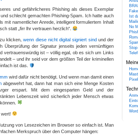
Anti
BRA
sseres und gefährlicheres Phishing als dieses Exemplar
Fake
und schlecht gemachten Phishing-Spam. Ich hatte auch
Ist 
Maili
s mit namentlicher Anrede, intelligent formuliertem Inhalt
No M
h statt „firr lhr vertrauen herzlich“.
Phis
Roma
 zu klicken,
wenn diese nicht digital signiert sind
und der
Spa
h Überprüfung der Signatur jenseits jeden vernünftigen
Stop
d vertrauenswürdig ist – völlig egal, ob es sich um Links
Tele
delt – und ihr seid vor dem größten Teil der kriminellen
Mein
einfach ist das.
Hom
Mast
ramm
wird dafür nicht benötigt. Und wenn man damit einen
Pixe
h
abgewehrt hat, dann hat man sich eine Menge Kosten
Tech
Ärger erspart. Mit dem eingesparten Geld und der
Anme
ränkten Lebenszeit wird sicherlich jeder Mensch etwas
Eint
 können.
Komm
Word
 wert!
 Nutzung von Lesezeichen im Browser so einfach ist. Man
einfachen Merkspruch über den Computer hängen: