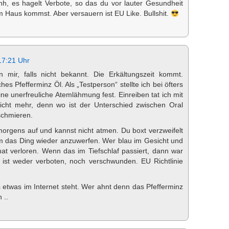
ahh, es hagelt Verbote, so das du vor lauter Gesundheit
 Haus kommst. Aber versauern ist EU Like. Bullshit.
17:21 Uhr
mir, falls nicht bekannt. Die Erkältungszeit kommt.
ches Pfefferminz Öl. Als „Testperson“ stellte ich bei öfters
e unerfreuliche Atemlähmung fest. Einreiben tat ich mit
cht mehr, denn wo ist der Unterschied zwischen Oral
schmieren.
orgens auf und kannst nicht atmen. Du boxt verzweifelt
um das Ding wieder anzuwerfen. Wer blau im Gesicht und
at verloren. Wenn das im Tiefschlaf passiert, dann war
ist weder verboten, noch verschwunden. EU Richtlinie
etwas im Internet steht. Wer ahnt denn das Pfefferminz
 ..