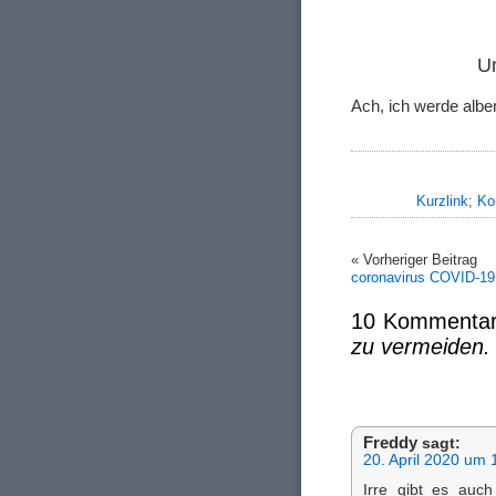
Un
Ach, ich werde alb
Kurzlink
;
Ko
« Vorheriger Beitrag
coronavirus COVID-19
10 Kommentar
zu vermeiden.
Freddy
sagt:
20. April 2020 um 
Irre gibt es auc