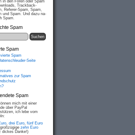
 in den Fo­ren oder Spam
wn­loads, Track­back-
, Re­fe­rer-Spam, Spam,
 und Spam. Und da­zu na­
ich Spam.
chte Spam
rte Spam
ivierte Spam
Datenschleuder-Seite
essum
rmatives zur Spam
ndschutz
m?
endete Spam
können mich mit einer
de über PayPal
rstützen, ich lebe vom
ln:
Euro
,
drei Euro
,
fünf Euro
 großzügige
zehn Euro
z dickes Danke!)