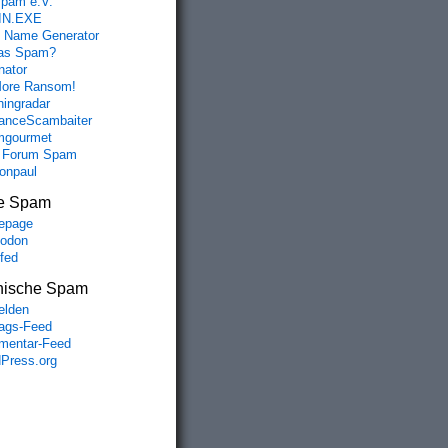
spam e.V.
IN.EXE
 Name Generator
das Spam?
nator
ore Ransom!
hingradar
nceScambaiter
mgourmet
 Forum Spam
fonpaul
e Spam
epage
odon
lfed
nische Spam
lden
rags-Feed
entar-Feed
Press.org