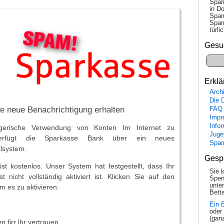
Spam
in Do
Spam
Spam
tür­l
Gesu
Erklä
Arch
Die 
ne neue Benachrichtigung erhalten
FAQ
Impr
Info
gerische Verwendung von Konten Im Internet zu
Juge
 verfügt die Sparkasse Bank über ein neues
Spa
lsystem.
Gesp
ist kostenlos. Unser System hat festgestellt, dass Ihr
Sie 
 nicht vollständig aktiviert ist. Klicken Sie auf den
Spen
unte
m es zu aktivieren:
Bette
Ein 
oder
(gan
 firr lhr vertrauen.