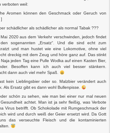
n verboten weil:
tische Aromen können den Geschmack oder Geruch von
 ]
er schädlicher als schädlicher als normal Tabak ???
t Mai 2020 aus dem Verkehr verschwinden, jedoch findet
 den sogenannten „Ersatz“. Und die sind echt zum
ratzt und man hustet wie eine Lokomotive, ohne viel
cht dreckig mit dem Zeug und höre ganz auf. Das stinkt
Naja jeden Tag eine Pulle Wodka auf einen Kasten Bier,
nder. Besoffen kann ich auch viel besser stänkern.
acht dann auch viel mehr Spaß.
st kein Lieblingsbier oder so. Malzbier verändert auch
 Als Ersatz gibt es dann wohl Bullenpisse.
eder schön zu sehen, wie man bei einer nur mal neuen
 Gesundheit achtet. Man ist ja sehr fleißig, was Verbote
na Virus betrifft. Ob Schokolade mit Rumgeschmack der
ich wird und durch weiß der Geier ersetzt wird. Da Gott
uns das verseuchte Fleisch und die kontaminierten
alten.