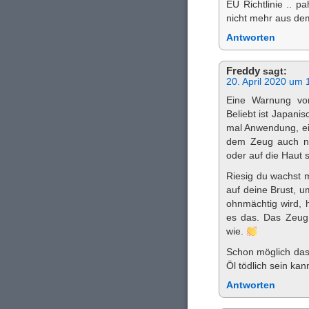
EU Richtlinie .. p
nicht mehr aus dem
Antworten
Freddy
sagt:
20. April 2020 um 
Eine Warnung von 
Beliebt ist Japanis
mal Anwendung, ein
dem Zeug auch ni
oder auf die Haut 
Riesig du wachst m
auf deine Brust, 
ohnmächtig wird, h
es das. Das Zeug 
wie.
Schon möglich das 
Öl tödlich sein kann
Antworten