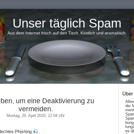
Unser täglich Spam
Aus dem Internet frisch auf den Tisch. Köstlich und aromatisch.
Über
üben, um eine Deaktivierung zu
Alle
der 
vermeiden.
men­t
Spam
Montag, 20. April 2020, 12:04 Uhr
Spam
bung
lungs
es ü
lechtes Phishing