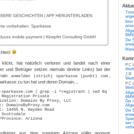
Aktu
Time
NSERE GESCHICHTEN | APP HERUNTERLADEN
ange
best 
arou
hte vorbehalten. Sparkasse
Allg
BM
oduces mobile payment | Kloepfel Consulting GmbH
Die 
erwar
Mari
chten!
Komm
lickt, hat natürlich verloren und landet nach einer
P.C.
ber und Betrüger setzen niemals direkte Links) bei der
Wer
J.R.
omain
,
anmelden (strich) sparkasse (punkt) com
Wer
Sparkasse zu tun hat und deren Domain…
P.C.
Wer
-sparkasse.com | grep -i ^registrant | sed 6q

Allg
 Registration Private

BMW 
ization: Domains By Proxy, LLC

Der 
t: DomainsByProxy.com

Allg
t: 14455 N. Hayden Road

Die 
 Scottsdale

erwar
/Province: Arizona

Spa
wer n
verli
stleister aus dem sonnigen Arizona völlig anonym