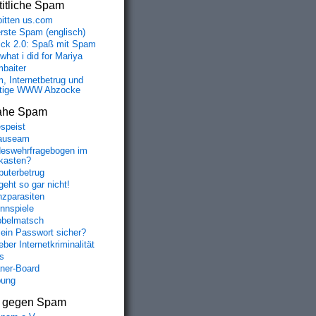
itliche Spam
bitten us.com
erste Spam (englisch)
fick 2.0: Spaß mit Spam
 what i did for Mariya
baiter
, Internetbetrug und
tige WWW Abzocke
ahe Spam
speist
auseam
eswehrfragebogen im
fkasten?
uterbetrug
geht so gar nicht!
nzparasiten
nnspiele
belmatsch
mein Passwort sicher?
ber Internetkriminalität
s
aner-Board
bung
s gegen Spam