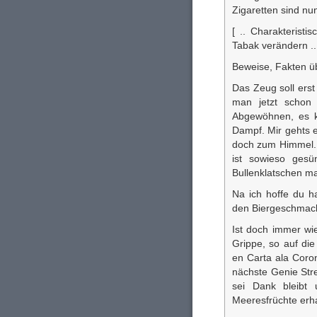
Zigaretten sind nu
[ .. Charakteris
Tabak verändern ..
Beweise, Fakten üb
Das Zeug soll ers
man jetzt schon
Abgewöhnen, es k
Dampf. Mir gehts e
doch zum Himmel. 
ist sowieso gesü
Bullenklatschen m
Na ich hoffe du ha
den Biergeschmack.
Ist doch immer wi
Grippe, so auf die
en Carta ala Coro
nächste Genie Stre
sei Dank bleibt 
Meeresfrüchte erh