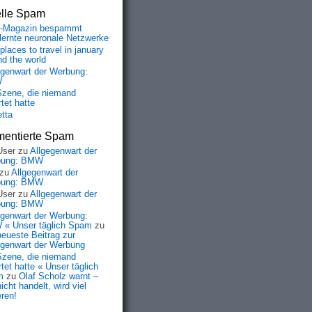
elle Spam
-Magazin bespammt
lernte neuronale Netzwerke
places to travel in january
nd the world
egenwart der Werbung:
W
Szene, die niemand
tet hatte
etta
entierte Spam
User
zu
Allgegenwart der
bung: BMW
zu
Allgegenwart der
bung: BMW
User
zu
Allgegenwart der
bung: BMW
egenwart der Werbung:
« Unser täglich Spam
zu
neueste Beitrag zur
egenwart der Werbung
Szene, die niemand
tet hatte « Unser täglich
m
zu
Olaf Scholz warnt –
icht handelt, wird viel
eren!