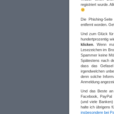
registriert wurde. A
Die Phishing-Seit
entfernt worden. Gef
Und zum Glück für 
hundertprozentig 
klicken
. Wenn man
Lesezeichen im Brows
Spammer keine Mögli
Spätestens nach d
dass das Gefasel
irgendwelchen unbed
denn solche Inform
Anmeldung angezei
Und das Beste an 
Facebook, PayPal u
(und viele Banken)
halte ich übrigens 
insbesondere bei P