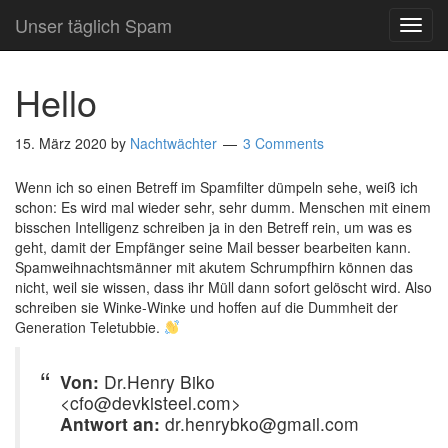
Unser täglich Spam
TOG
NAVI
Hello
15. März 2020
by
Nachtwächter
3 Comments
Wenn ich so einen Betreff im Spamfilter dümpeln sehe, weiß ich
schon: Es wird mal wieder sehr, sehr dumm. Menschen mit einem
bisschen Intelligenz schreiben ja in den Betreff rein, um was es
geht, damit der Empfänger seine Mail besser bearbeiten kann.
Spamweihnachtsmänner mit akutem Schrumpfhirn können das
nicht, weil sie wissen, dass ihr Müll dann sofort gelöscht wird. Also
schreiben sie Winke-Winke und hoffen auf die Dummheit der
Generation Teletubbie.
Von:
Dr.Henry Biko
<cfo@devkisteel.com>
Antwort an:
dr.henrybko@gmail.com