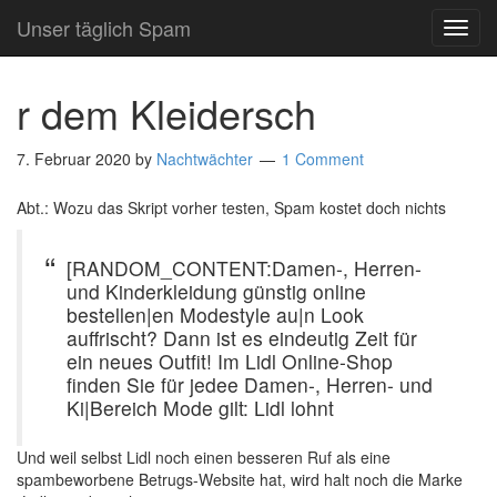
Unser täglich Spam
TOG
NAVI
r dem Kleidersch
7. Februar 2020
by
Nachtwächter
1 Comment
Abt.: Wozu das Skript vorher testen, Spam kostet doch nichts
[RANDOM_CONTENT:Damen-, Herren-
und Kinderkleidung günstig online
bestellen|en Modestyle au|n Look
auffrischt? Dann ist es eindeutig Zeit für
ein neues Outfit! Im Lidl Online-Shop
finden Sie für jedee Damen-, Herren- und
Ki|Bereich Mode gilt: Lidl lohnt
Und weil selbst Lidl noch einen besseren Ruf als eine
spambeworbene Betrugs-Website hat, wird halt noch die Marke