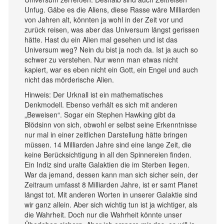
Unfug. Gäbe es die Aliens, diese Rasse wäre Milliarden
von Jahren alt, könnten ja wohl in der Zeit vor und
zurück reisen, was aber das Universum längst gerissen
hätte. Hast du ein Alien mal gesehen und ist das
Universum weg? Nein du bist ja noch da. Ist ja auch so
schwer zu verstehen. Nur wenn man etwas nicht
kapiert, war es eben nicht ein Gott, ein Engel und auch
nicht das mörderische Alien.
Hinweis: Der Urknall ist ein mathematisches
Denkmodell. Ebenso verhält es sich mit anderen
„Beweisen“. Sogar ein Stephen Hawking gibt da
Blödsinn von sich, obwohl er selbst seine Erkenntnisse
nur mal in einer zeitlichen Darstellung hätte bringen
müssen. 14 Milliarden Jahre sind eine lange Zeit, die
keine Berücksichtigung in all den Spinnereien finden.
Ein Indiz sind uralte Galaktien die im Sterben liegen.
War da jemand, dessen kann man sich sicher sein, der
Zeitraum umfasst 8 Milliarden Jahre, ist er samt Planet
längst tot. Mit anderen Worten in unserer Galaktie sind
wir ganz allein. Aber sich wichtig tun ist ja wichtiger, als
die Wahrheit. Doch nur die Wahrheit könnte unser