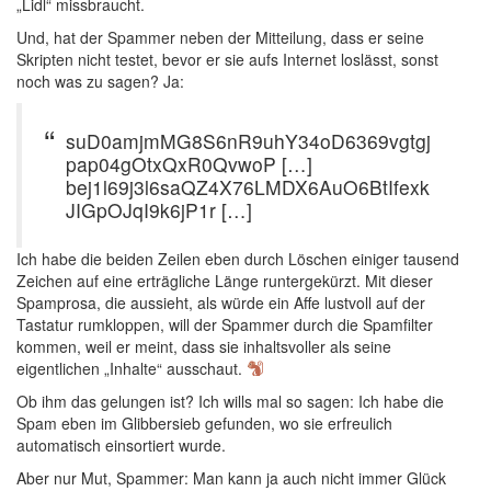
„Lidl“ missbraucht.
Und, hat der Spammer neben der Mitteilung, dass er seine
Skripten nicht testet, bevor er sie aufs Internet loslässt, sonst
noch was zu sagen? Ja:
suD0amjmMG8S6nR9uhY34oD6369vgtgj
pap04gOtxQxR0QvwoP […]
bej1l69j3l6saQZ4X76LMDX6AuO6BtIfexk
JIGpOJqI9k6jP1r […]
Ich habe die beiden Zeilen eben durch Löschen einiger tausend
Zeichen auf eine erträgliche Länge runtergekürzt. Mit dieser
Spamprosa, die aussieht, als würde ein Affe lustvoll auf der
Tastatur rumkloppen, will der Spammer durch die Spamfilter
kommen, weil er meint, dass sie inhaltsvoller als seine
eigentlichen „Inhalte“ ausschaut.
Ob ihm das gelungen ist? Ich wills mal so sagen: Ich habe die
Spam eben im Glibbersieb gefunden, wo sie erfreulich
automatisch einsortiert wurde.
Aber nur Mut, Spammer: Man kann ja auch nicht immer Glück