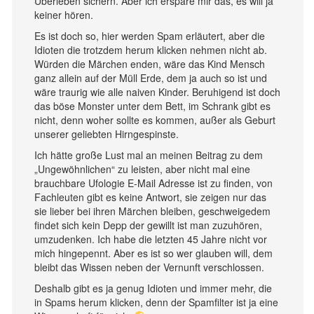
Überleben sichern. Aber ich erspare mir das, es will ja
keiner hören.
Es ist doch so, hier werden Spam erläutert, aber die
Idioten die trotzdem herum klicken nehmen nicht ab.
Würden die Märchen enden, wäre das Kind Mensch
ganz allein auf der Müll Erde, dem ja auch so ist und
wäre traurig wie alle naiven Kinder. Beruhigend ist doch
das böse Monster unter dem Bett, im Schrank gibt es
nicht, denn woher sollte es kommen, außer als Geburt
unserer geliebten Hirngespinste.
Ich hätte große Lust mal an meinen Beitrag zu dem
„Ungewöhnlichen“ zu leisten, aber nicht mal eine
brauchbare Ufologie E-Mail Adresse ist zu finden, von
Fachleuten gibt es keine Antwort, sie zeigen nur das
sie lieber bei ihren Märchen bleiben, geschweigedem
findet sich kein Depp der gewillt ist man zuzuhören,
umzudenken. Ich habe die letzten 45 Jahre nicht vor
mich hingepennt. Aber es ist so wer glauben will, dem
bleibt das Wissen neben der Vernunft verschlossen.
Deshalb gibt es ja genug Idioten und immer mehr, die
in Spams herum klicken, denn der Spamfilter ist ja eine