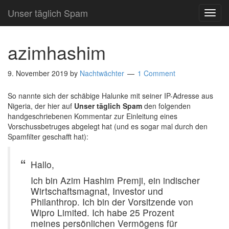
Unser täglich Spam
TOG
NAVI
azimhashim
9. November 2019
by
Nachtwächter
1 Comment
So nannte sich der schäbige Halunke mit seiner IP-Adresse aus
Nigeria, der hier auf
Unser täglich Spam
den folgenden
handgeschriebenen Kommentar zur Einleitung eines
Vorschussbetruges abgelegt hat (und es sogar mal durch den
Spamfilter geschafft hat):
Hallo,
Ich bin Azim Hashim Premji, ein indischer
Wirtschaftsmagnat, Investor und
Philanthrop. Ich bin der Vorsitzende von
Wipro Limited. Ich habe 25 Prozent
meines persönlichen Vermögens für