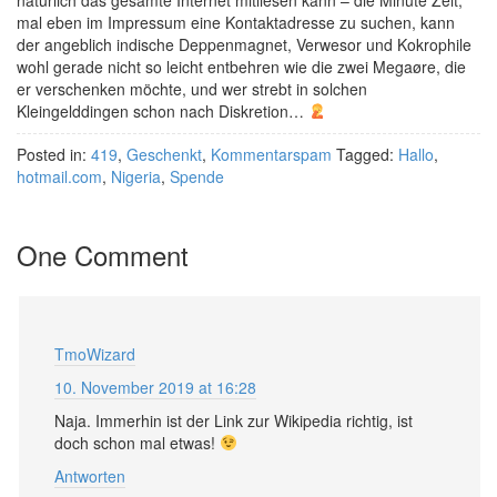
natürlich das gesamte Internet mitliesen kann – die Minute Zeit,
mal eben im Impressum eine Kontaktadresse zu suchen, kann
der angeblich indische Deppenmagnet, Verwesor und Kokrophile
wohl gerade nicht so leicht entbehren wie die zwei Megaøre, die
er verschenken möchte, und wer strebt in solchen
Kleingelddingen schon nach Diskretion…
Posted in:
419
,
Geschenkt
,
Kommentarspam
Tagged:
Hallo
,
hotmail.com
,
Nigeria
,
Spende
One Comment
TmoWizard
10. November 2019 at 16:28
Naja. Immerhin ist der Link zur Wikipedia richtig, ist
doch schon mal etwas!
Antworten