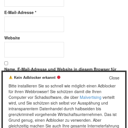
E-Mail-Adresse
*
Website
Name, E-Mail-Adresse und Website in diesem Browser für
meinen nächsten Kommentar speichern.
Kein Adblocker erkannt
Close
Bitte installieren Sie so schnell wie möglich einen Adblocker
für ihren Webbrowser! Sie schützen damit die Ihren
Computer vor Schadsoftware, die über
Malvertising
verteilt
wird, und Sie schützen sich selbst vor Ausspähung und
intransparentem Datenhandel durch halbseiden bis
grenzkriminell vorgehende Wirtschaftsunternehmen. Das ist
Grund genug, einen Adblocker zu verwenden. Aber
Copyright © 2026 Unser täglich Spam.
gleichzeitig machen Sie auch Ihre gesamte Interneterfahrung
Mobile
WordPress Theme by themehall.com