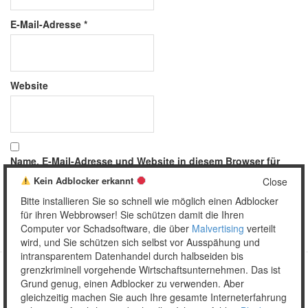
E-Mail-Adresse
*
Website
Name, E-Mail-Adresse und Website in diesem Browser für
meinen nächsten Kommentar speichern.
Kein Adblocker erkannt
Close
Bitte installieren Sie so schnell wie möglich einen Adblocker
für ihren Webbrowser! Sie schützen damit die Ihren
Computer vor Schadsoftware, die über
Malvertising
verteilt
wird, und Sie schützen sich selbst vor Ausspähung und
intransparentem Datenhandel durch halbseiden bis
grenzkriminell vorgehende Wirtschaftsunternehmen. Das ist
Grund genug, einen Adblocker zu verwenden. Aber
Copyright © 2026 Unser täglich Spam.
gleichzeitig machen Sie auch Ihre gesamte Interneterfahrung
Mobile
WordPress Theme by themehall.com