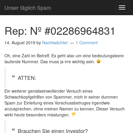
Unser täglich Spam
TOG
NAVI
Rep: Nº #02286964831
14. August 2019
by
Nachtwächter
1 Comment
Oh, eine Zahl im Betreff. Es geht also um eine bedeutungsleere
laufende Nummer. Das muss ja irre wichtig sein.
ATTEN:
Ein weiterer genialseinwollender Versuch eines
Schwachkopfgehilfen von Spammer, mich in seiner dummen
Spam zur Einleitung eines Vorschussbetruges irgendwie
anzusprechen, ohne meinen Namen zu kennen. Dieser Versuch
wirkt heute besonders misslungen.
Brauchen Sie einen Investor?