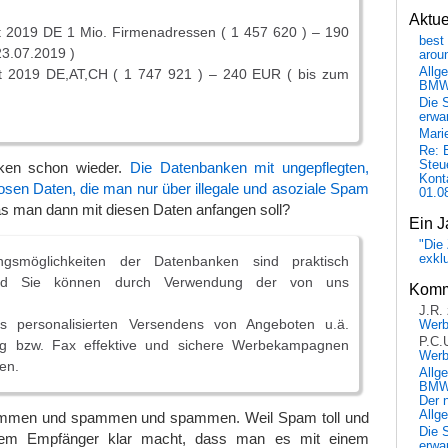
Aktu
 2019 DE 1 Mio. Firmenadressen ( 1 457 620 ) – 190
best 
23.07.2019 )
arou
Allg
t 2019 DE,AT,CH ( 1 747 921 ) – 240 EUR ( bis zum
BM
Die 
erwar
Mari
Re: 
Steu
ken schon wieder.
Die Datenbanken mit ungepflegten,
Kont
losen Daten, die man nur über illegale und asoziale Spam
01.0
s man dann mit diesen Daten anfangen soll?
Ein J
"Die 
exkl
gsmöglichkeiten der Datenbanken sind praktisch
nd Sie können durch Verwendung der von uns
Komm
J.R.
 personalisierten Versendens von Angeboten u.ä.
Wer
P.C.
ing bzw. Fax effektive und sichere Werbekampagnen
Wer
en.
Allg
BMW 
Der 
Allg
ammen und spammen und spammen. Weil Spam toll und
Die 
edem Empfänger klar macht, dass man es mit einem
erwar