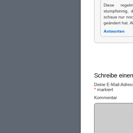
Diese regel
stumpfsinnig, 
schaue nur noc
geändert hat. A
Antworten
Schreibe ein
Deine E-Mail-Adresse
*
markiert
Ko