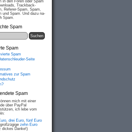
 in den Fo­ren oder Spam
wn­loads, Track­back-
, Re­fe­rer-Spam, Spam,
 und Spam. Und da­zu na­
ich Spam.
chte Spam
rte Spam
ivierte Spam
Datenschleuder-Seite
essum
rmatives zur Spam
ndschutz
m?
endete Spam
können mich mit einer
de über PayPal
rstützen, ich lebe vom
ln:
Euro
,
drei Euro
,
fünf Euro
 großzügige
zehn Euro
z dickes Danke!)