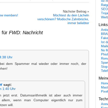
Ist 
Ratge
SEO
Nächster Beitrag »
Troj
new members!
Möchtest du dein Lächeln
Wer
verschönern? Modische Zahnbrücke,
immer beliebter
Link
Anti
 für
FWD: Nachricht
BRA
Fake
Ist 
Maili
No M
Phis
4:38 Uhr
Roma
Spa
t bei dem Spammer mal wieder oder immer noch, der
Stop
ehen!
Tele
Mein
Hom
er
sagt:
Mast
m 1:40 Uhr
Pixe
 jetzt erst. Datumsarithmetik ist aber auch immer
Tech
r allem, wenn man Computer eigentlich nur zum
Anme
en will.