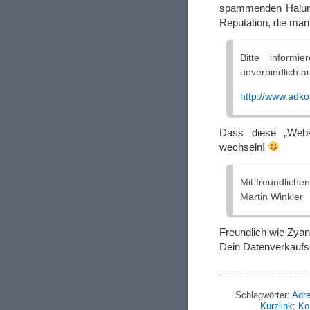
spammenden Halun
Reputation, die man
Bitte informi
unverbindlich a
http://www.adko
Dass diese „Webs
wechseln!
Mit freundliche
Martin Winkler
Freundlich wie Zyan
Dein Datenverkauf
Schlagwörter:
Adr
Kurzlink
;
Ko