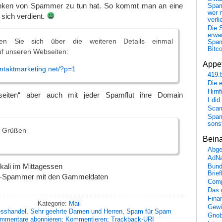
ken von Spammer zu tun hat. So kommt man an eine
Spa
wer n
 sich verdient.
verli
Die 
erwar
eren Sie sich über die weiteren Details einmal
Spa
Bitc
uf unseren Webseiten:
Appet
ntaktmarketing.net/?p=1
419.
Die 
Hirn
eiten“ aber auch mit jeder Spamflut ihre Domain
I did
Scam
Spam
sons
n Grüßen
Bein
Abge
AdN
kali im Mittagessen
Bund
Brie
s-Spammer mit den Gammeldaten
Comp
Das 
Fina
Kategorie:
Mail
Gewi
esshandel
,
Sehr geehrte Damen und Herren
,
Spam für Spam
Gnob
mmentare abonnieren
;
Kommentieren
;
Trackback-URI