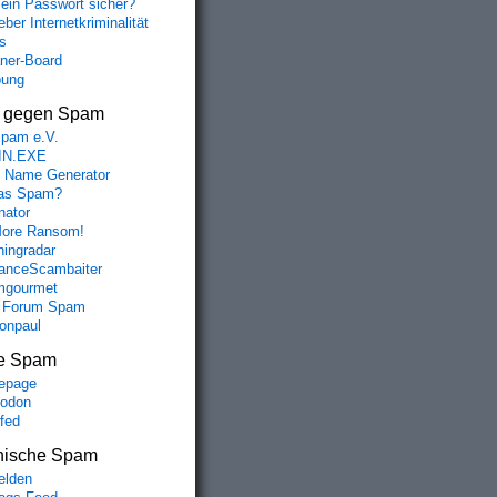
mein Passwort sicher?
ber Internetkriminalität
s
aner-Board
bung
s gegen Spam
spam e.V.
IN.EXE
 Name Generator
das Spam?
nator
ore Ransom!
hingradar
nceScambaiter
mgourmet
 Forum Spam
fonpaul
e Spam
epage
odon
lfed
nische Spam
lden