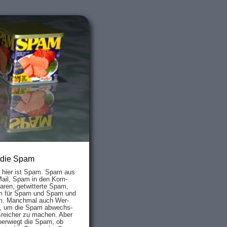
 die Spam
s hier ist Spam. Spam aus
Mail, Spam in den Kom­
aren, ge­twit­ter­te Spam,
 für Spam und Spam und
. Manch­mal auch Wer­
, um die Spam ab­wechs­
­reich­er zu mach­en. Aber
ber­wiegt die Spam, ob