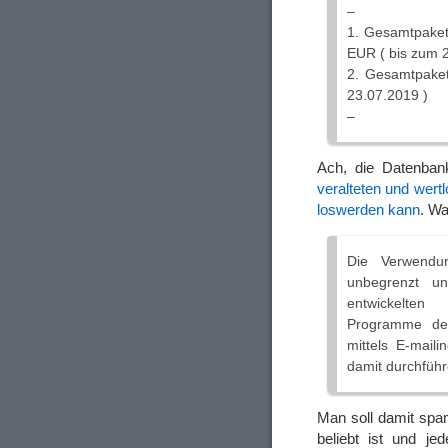
–
1. Gesamtpaket
EUR ( bis zum 
2. Gesamtpake
23.07.2019 )
–
Ach, die Datenban
veralteten und wert
loswerden kann
. Wa
Die Verwendun
unbegrenzt u
entwickelten
Programme des
mittels E-mail
damit durchführ
Man soll damit sp
beliebt ist und j