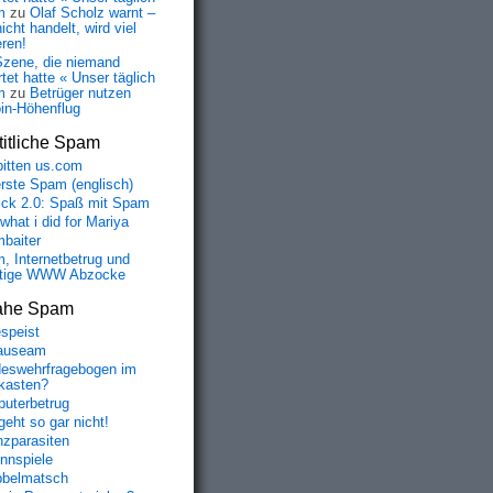
m
zu
Olaf Scholz warnt –
icht handelt, wird viel
eren!
Szene, die niemand
tet hatte « Unser täglich
m
zu
Betrüger nutzen
oin-Höhenflug
itliche Spam
bitten us.com
erste Spam (englisch)
fick 2.0: Spaß mit Spam
 what i did for Mariya
baiter
, Internetbetrug und
tige WWW Abzocke
ahe Spam
speist
auseam
eswehrfragebogen im
fkasten?
uterbetrug
geht so gar nicht!
nzparasiten
nnspiele
belmatsch