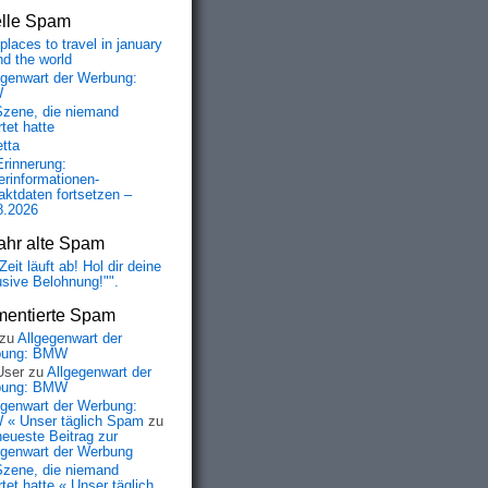
elle Spam
places to travel in january
nd the world
egenwart der Werbung:
W
Szene, die niemand
tet hatte
etta
Erinnerung:
erinformationen-
aktdaten fortsetzen –
8.2026
ahr alte Spam
Zeit läuft ab! Hol dir deine
usive Belohnung!"".
entierte Spam
zu
Allgegenwart der
bung: BMW
User
zu
Allgegenwart der
bung: BMW
egenwart der Werbung:
« Unser täglich Spam
zu
neueste Beitrag zur
egenwart der Werbung
Szene, die niemand
tet hatte « Unser täglich