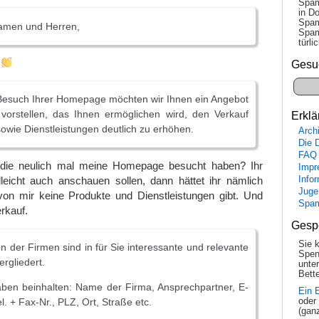
Spam
in Do
Spam
amen und Herren,
Spam
tür­l
!
Gesu
esuch Ihrer Homepage möchten wir Ihnen ein Angebot
vorstellen, das Ihnen ermöglichen wird, den Verkauf
Erklä
sowie Dienstleistungen deutlich zu erhöhen.
Arch
Die 
FAQ
, die neulich mal meine Homepage besucht haben? Ihr
Impr
Info
lleicht auch anschauen sollen, dann hättet ihr nämlich
Juge
on mir keine Produkte und Dienstleistungen gibt. Und
Spa
rkauf.
Gesp
Sie 
 der Firmen sind in für Sie interessante und relevante
Spen
rgliedert.
unte
Bette
ben beinhalten: Name der Firma, Ansprechpartner, E-
Ein 
l. + Fax-Nr., PLZ, Ort, Straße etc.
oder
(gan