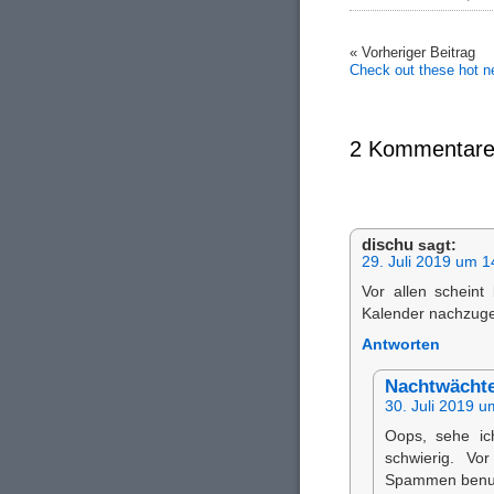
« Vorheriger Beitrag
Check out these hot 
2 Kommentare
dischu
sagt:
29. Juli 2019 um 1
Vor allen schein
Kalender nachzug
Antworten
Nachtwächt
30. Juli 2019 u
Oops, sehe ich
schwierig. Vo
Spammen benutz