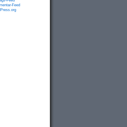
rags-Feed
entar-Feed
Press.org