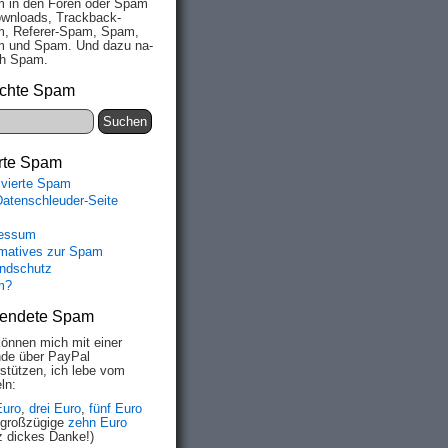
 in den Fo­ren oder Spam
wn­loads, Track­back-
, Re­fe­rer-Spam, Spam,
 und Spam. Und da­zu na­
ich Spam.
chte Spam
rte Spam
ivierte Spam
Datenschleuder-Seite
essum
rmatives zur Spam
ndschutz
m?
endete Spam
können mich mit einer
de über PayPal
rstützen, ich lebe vom
ln:
Euro
,
drei Euro
,
fünf Euro
 großzügige
zehn Euro
z dickes Danke!)