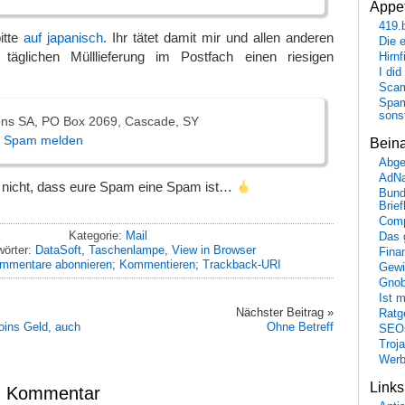
Appet
419.
itte
auf japanisch
. Ihr tätet damit mir und allen anderen
Die 
täglichen Mülllieferung im Postfach einen riesigen
Hirn
I did
Scam
Spam
sons
ions SA, PO Box 2069, Cascade, SY
s Spam melden
Bein
Abge
AdN
sst nicht, dass eure Spam eine Spam ist…
Bund
Brie
Comp
Kategorie:
Mail
Das 
wörter:
DataSoft
,
Taschenlampe
,
View in Browser
Fina
mmentare abonnieren
;
Kommentieren
;
Trackback-URI
Gewi
Gnob
Ist 
Nächster Beitrag »
Ratge
oins Geld, auch
Ohne Betreff
SEO
Troj
Wer
Link
en Kommentar