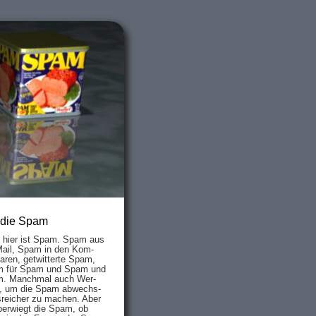
 die Spam
s hier ist Spam. Spam aus
Mail, Spam in den Kom­
aren, ge­twit­ter­te Spam,
 für Spam und Spam und
. Manch­mal auch Wer­
, um die Spam ab­wechs­
­reich­er zu mach­en. Aber
ber­wiegt die Spam, ob