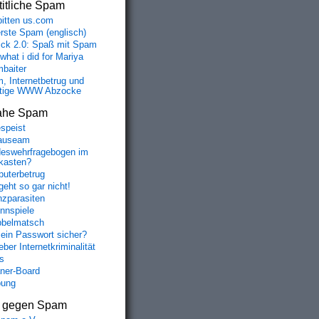
itliche Spam
bitten us.com
erste Spam (englisch)
fick 2.0: Spaß mit Spam
 what i did for Mariya
baiter
, Internetbetrug und
tige WWW Abzocke
ahe Spam
speist
auseam
eswehrfragebogen im
fkasten?
uterbetrug
geht so gar nicht!
nzparasiten
nnspiele
belmatsch
mein Passwort sicher?
ber Internetkriminalität
s
aner-Board
bung
s gegen Spam