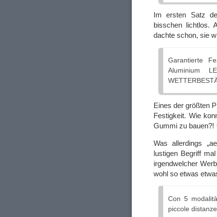
Im ersten Satz de
bisschen lichtlos.
dachte schon, sie w
Garantierte Fe
Aluminium L
WETTERBESTÄ
Eines der größten 
Festigkeit. Wie ko
Gummi zu bauen?!
Was allerdings „a
lustigen Begriff ma
irgendwelcher Werbe
wohl so etwas etwas 
Con 5 modalità
piccole distanze