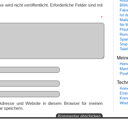
Anti
 wird nicht veröffentlicht.
Erforderliche Felder sind mit
BRA
Fake
Ist 
mmentar
*
Maili
No M
Phis
Roma
Spa
Stop
Tele
Mein
Hom
Mast
Pixe
Tech
Anme
Eint
Komm
Adresse und Website in diesem Browser für meinen
Word
r speichern.