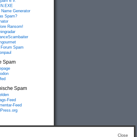
spam e.V.
IN.EXE
 Name Generator
das Spam?
nator
ore Ransom!
hingradar
nceScambaiter
mgourmet
 Forum Spam
fonpaul
e Spam
epage
odon
lfed
nische Spam
lden
rags-Feed
entar-Feed
Press.org
Close