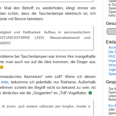
Spam
in Do
r Mail den Betreff zu wiederholen, klingt immer ein
Spam
Spam
 Aber schön, dass die Taschenlampe elektrisch ist. Ich
tür­l
ürde mit Benzin betrieben.
Gesu
stigkeit und Haltbarkeit. Aufbau in aeronautischem
EISTUNGSSTARKE LEDS. Wasserabweisend und
Erklä
NDIG!
Arch
Die 
Probleme bei Taschenlampen war immer ihre mangelhafte
FAQ
Impr
nnte man auch nur auf die Idee kommen, die Dinger aus
Info
Juge
Spa
eronautisches Aluminium“ sein soll? Wenn ich diesen
Gesp
l
ente
, bekomme ich jedenfalls nur Reklame. Außerhalb
firmen scheint der Begriff nicht so bekannt zu sein. Ist
Sie 
Spen
ähnliches wie die „Singperlen“ im „Trill“-Vogelfutter.
unte
Bette
 di zoom, può essere utilizzato per lunghe, medie e
Ein 
oder
.
(gan