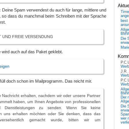
Aktu
 Deine Spam verwendest du auch für lange, mittlere und
Time
, so dass du manchmal beim Schreiben mit der Sprache
ange
best 
st.
arou
Allg
BM
T UND FREIE VERSENDUNG
Die 
erwar
Mari
e wird auch auf das Paket geklebt.
Komm
P.C.
eigen
Wer
J.R.
Wer
P.C.
üll doch schon im Mailprogramm. Das reicht mir.
Wer
Allg
BMW 
 Nachricht erhalten, nachdem wir oder unsere Partner
Der 
Allg
ammelt haben, um Ihnen Angebote von professionellen
Die 
d Dienstleistungen zu senden. Wenn Sie keine
erwar
on uns erhalten möchten oder Sie denken, dass das
Spa
wer n
versehentlich gemacht wurde, bitten wir um
verli