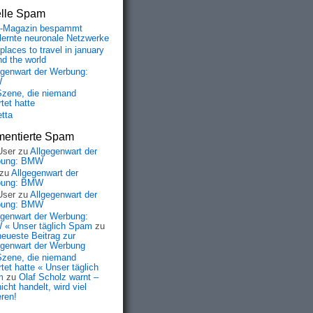
elle Spam
-Magazin bespammt
lernte neuronale Netzwerke
places to travel in january
nd the world
egenwart der Werbung:
W
Szene, die niemand
tet hatte
etta
entierte Spam
User
zu
Allgegenwart der
bung: BMW
zu
Allgegenwart der
bung: BMW
User
zu
Allgegenwart der
bung: BMW
egenwart der Werbung:
« Unser täglich Spam
zu
neueste Beitrag zur
egenwart der Werbung
Szene, die niemand
tet hatte « Unser täglich
m
zu
Olaf Scholz warnt –
icht handelt, wird viel
eren!