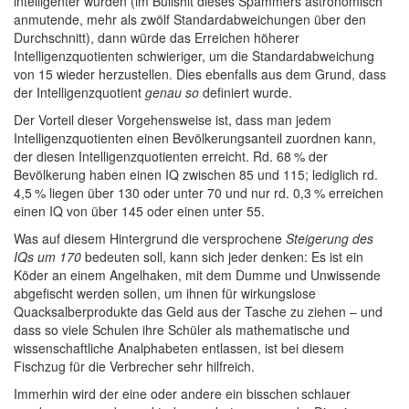
intelligenter würden (im Bullshit dieses Spammers astronomisch
anmutende, mehr als zwölf Standardabweichungen über den
Durchschnitt), dann würde das Erreichen höherer
Intelligenzquotienten schwieriger, um die Standardabweichung
von 15 wieder herzustellen. Dies ebenfalls aus dem Grund, dass
der Intelligenzquotient
genau so
definiert wurde.
Der Vorteil dieser Vorgehensweise ist, dass man jedem
Intelligenzquotienten einen Bevölkerungsanteil zuordnen kann,
der diesen Intelligenzquotienten erreicht. Rd.
68 %
der
Bevölkerung haben einen IQ zwischen 85 und 115; lediglich rd.
4,5 %
liegen über 130 oder unter 70 und nur rd.
0,3 %
erreichen
einen IQ von über 145 oder einen unter 55.
Was auf diesem Hintergrund die versprochene
Steigerung des
IQs um 170
bedeuten soll, kann sich jeder denken: Es ist ein
Köder an einem Angelhaken, mit dem Dumme und Unwissende
abgefischt werden sollen, um ihnen für wirkungslose
Quacksalberprodukte das Geld aus der Tasche zu ziehen – und
dass so viele Schulen ihre Schüler als mathematische und
wissenschaftliche Analphabeten entlassen, ist bei diesem
Fischzug für die Verbrecher sehr hilfreich.
Immerhin wird der eine oder andere ein bisschen schlauer