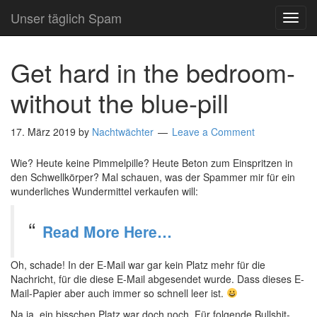
Unser täglich Spam
TOG
NAVI
Get hard in the bedroom-
without the blue-pill
17. März 2019
by
Nachtwächter
Leave a Comment
Wie? Heute keine Pimmelpille? Heute Beton zum Einspritzen in
den Schwellkörper? Mal schauen, was der Spammer mir für ein
wunderliches Wundermittel verkaufen will:
Read More Here…
Oh, schade! In der E-Mail war gar kein Platz mehr für die
Nachricht, für die diese E-Mail abgesendet wurde. Dass dieses E-
Mail-Papier aber auch immer so schnell leer ist.
Na ja, ein bisschen Platz war doch noch. Für folgende Bullshit-