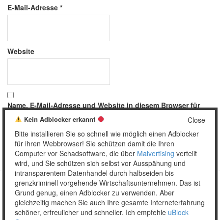
E-Mail-Adresse
*
Website
Name, E-Mail-Adresse und Website in diesem Browser für
meinen nächsten Kommentar speichern.
Kein Adblocker erkannt
Close
Bitte installieren Sie so schnell wie möglich einen Adblocker
für ihren Webbrowser! Sie schützen damit die Ihren
Computer vor Schadsoftware, die über
Malvertising
verteilt
wird, und Sie schützen sich selbst vor Ausspähung und
intransparentem Datenhandel durch halbseiden bis
grenzkriminell vorgehende Wirtschaftsunternehmen. Das ist
Grund genug, einen Adblocker zu verwenden. Aber
Copyright © 2026 Unser täglich Spam.
gleichzeitig machen Sie auch Ihre gesamte Interneterfahrung
Mobile
WordPress Theme by themehall.com
schöner, erfreulicher und schneller. Ich empfehle
uBlock