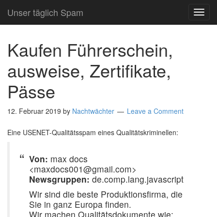
Unser täglich Spam
TOG
NAVI
Kaufen Führerschein,
ausweise, Zertifikate,
Pässe
12. Februar 2019
by
Nachtwächter
Leave a Comment
Eine USENET-Qualitätsspam eines Qualitätskriminellen:
Von:
max docs
<maxdocs001@gmail.com>
Newsgruppen:
de.comp.lang.javascript
Wir sind die beste Produktionsfirma, die
Sie in ganz Europa finden.
Wir machen Qualitätsdokumente wie;