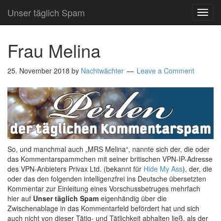
Unser täglich Spam
TOG
NAVI
Frau Melina
25. November 2018
by
Nachtwächter
Leave a Comment
So, und manchmal auch „MRS Melina“, nannte sich der, die oder
das Kommentarspammchen mit seiner britischen VPN-IP-Adresse
des VPN-Anbieters Privax Ltd. (bekannt für
Hide My Ass
), der, die
oder das den folgenden intelligenzfrei ins Deutsche übersetzten
Kommentar zur Einleitung eines Vorschussbetruges mehrfach
hier auf
Unser täglich Spam
eigenhändig über die
Zwischenablage in das Kommentarfeld befördert hat und sich
auch nicht von dieser Tätig- und Tätlichkeit abhalten ließ, als der