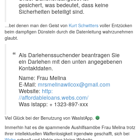
gesichert, was bedeutet, dass keine
Sicherheiten beteiligt sind.
…bei denen man den Geist von
Kurt Schwitters
voller Entzücken
beim dampfigen Dünsteln durch die Datenleitung wahrzunehmen
glaubt.
Als Darlehenssuchender beantragen Sie
ein Darlehen mit den unten angegebenen
Kontaktdaten.
Name: Frau Melina
E-Mail:
mrsmelinawilcox@gmail.com
Website:
http:
//affordableloans.webs.com/
Was istapp: + 1323-897-xxx
Viel Glück bei der Benutzung von WasIstApp.
Immerhin hat es die spammende Aushilfsamöbe Frau Melina trotz
ihrer intellektuellen Waffenlosigkeit irgendwie geschafft, sich bei
Webs
schnell und klickig eine kleine Website