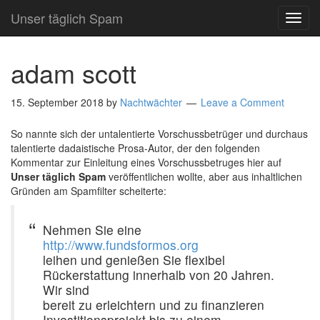
Unser täglich Spam
TOG
NAVI
adam scott
15. September 2018
by
Nachtwächter
Leave a Comment
So nannte sich der untalentierte Vorschussbetrüger und durchaus
talentierte dadaistische Prosa-Autor, der den folgenden
Kommentar zur Einleitung eines Vorschussbetruges hier auf
Unser täglich Spam
veröffentlichen wollte, aber aus inhaltlichen
Gründen am Spamfilter scheiterte:
Nehmen Sie eine
http://www.fundsformos.org
leihen und genießen Sie flexibel
Rückerstattung innerhalb von 20 Jahren.
Wir sind
bereit zu erleichtern und zu finanzieren
Investitionsprojekt bis zu einem